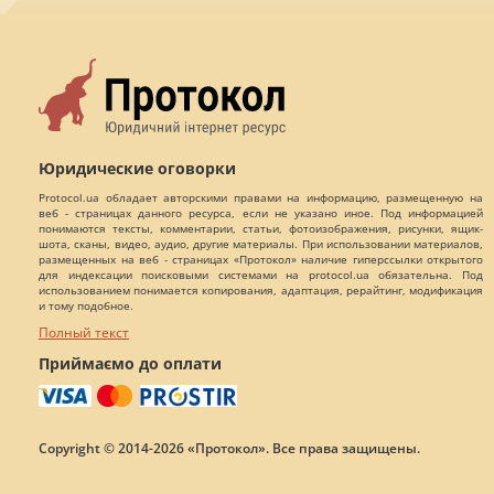
Юридические оговорки
Protocol.ua обладает авторскими правами на информацию, размещенную на
веб - страницах данного ресурса, если не указано иное. Под информацией
понимаются тексты, комментарии, статьи, фотоизображения, рисунки, ящик-
шота, сканы, видео, аудио, другие материалы. При использовании материалов,
размещенных на веб - страницах «Протокол» наличие гиперссылки открытого
для индексации поисковыми системами на protocol.ua обязательна. Под
использованием понимается копирования, адаптация, рерайтинг, модификация
и тому подобное.
Полный текст
Приймаємо до оплати
Copyright © 2014-2026 «Протокол». Все права защищены.