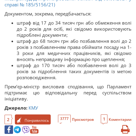
справі № 185/5156/21)
Документом, зокрема, передбачається:
штраф від 17 до 34 тисяч грн або обмеження волі
до 2 років для осіб, які свідомо використовують
підроблені документи;
штраф до 68 тисяч грн або позбавлення волі до 2
років з позбавленням права обіймати посаду на 1-
3 роки для медичних працівників, які свідомо
вносять неправдиву інформацію про щеплення;
штраф до 170 тисяч або позбавлення волі до 3
років за підроблення таких документів із метою
розповсюдження.
Прем’єр-міністр висловив сподівання, що Парламент
підтримає цю відповідальну перед суспільством
ініціативу.
Джерело:
КМУ
1
3777
2
Просмотров
Коментарии
Понравилось