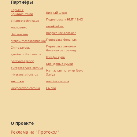
Партнёры
Серьги с
Винный шкаф
бриллиантами
Подготовка к НМТ / ВНО
alliancetechnika.ua
pereklad.ua
миралинкс
hospice-life.com.ua/
Веб мастер
Перевозка больных
https://motokosmos.ua/
Перевозка лежачих
Синтезаторы
больных за границу
agrotechnika.com.ua
Шкафы купе
perevod.agency
Брендовые сумки
europeservice.com.ua
Натяжные потолки Nova
mk-translations.ua
Stelya
текст юа
maltina.com.ua
kievperevod.com.ua
Cылки
О проекте
Реклама на "Протокол"