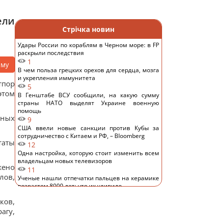
ели
Стрічка новин
Удары России по кораблям в Черном море: в FP
раскрыли последствия
1
аму
В чем польза грецких орехов для сердца, мозга
и укрепления иммунитета
тпор
5
этом
В Генштабе ВСУ сообщили, на какую сумму
страны НАТО выделят Украине военную
помощь
нных
9
США ввели новые санкции против Кубы за
сотрудничество с Китаем и РФ, – Bloomberg
таты
12
Одна настройка, которую стоит изменить всем
владельцам новых телевизоров
жено
11
лов,
Ученые нашли отпечатки пальцев на керамике
возрастом 8000 лет: что их удивило
13
ков,
Украина ставит Путина на предвыборные часы,
агу,
- Newsweek
12