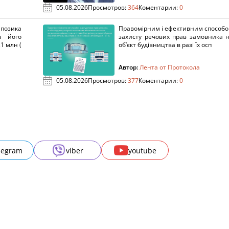
05.08.2026
Просмотров:
364
Коментарии:
0
озика
Правомірним і ефективним способ
а його
захисту речових прав замовника 
1 млн (
об’єкт будівництва в разі їх осп
Автор:
Лента от Протокола
05.08.2026
Просмотров:
377
Коментарии:
0
legram
viber
youtube