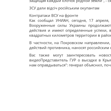
защищая каждый клочок родной земли", - 
ЗСУ дали відсіч російським окупантам
Контратаки ВСУ на фронте
Как сообщал УНИАН, сегодня, 17 апреля
Вооруженные силы Украины продолжают 
действия и имеют определенные успехи, 
квадратных километров территории в район
В частности, на Покровском направлени
действий противника, наносят российским 
Вас также могут заинтересовать новос
видеоПредставитель ГУР о высадке в Крым
нам оправдываться": генерал объяснил, по