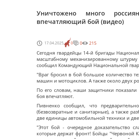
Уничтожено много россия
впечатляющий бой (видео)
0
215
17.04.2025
0
Сегодня гвардейцы 14-й бригады Национа
масштабному механизированному штурму 
сообщил Командующий Национальной гвард
"Враг бросил в бой большое количество т
машин и мотоциклов. А также около двух ро
По его словам, наши защитники показали
боя впечатляют.
Пивненко сообщил, что предварительн
(безвозвратные и санитарные), а также ра
две единицы автомобильной техники и две
"Этот бой - очередное доказательство 
которые держат фронт! Бойцы "Червоной К