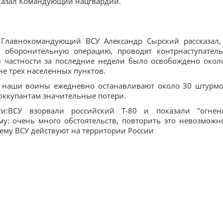
сказал Командующий нацгвардии.
, Главнокомандующий ВСУ Александр Сырский рассказал,
оборонительную операцию, проводят контрнаступател
в частности за последние недели было освобождено окол
е трех населенных пунктов.
и, наши воины ежедневно останавливают около 30 штурм
оккупантам значительные потери.
ти:ВСУ взорвали российский Т-80 и показали "огнен
у: очень много обстоятельств, повторить это невозможн
чему ВСУ действуют на территории России