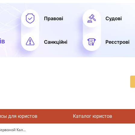
исы для юристов
Каталог юристов
ервоной Кал...