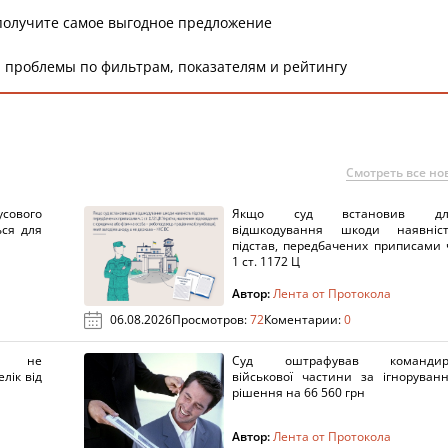
получите самое выгодное предложение
 проблемы по фильтрам, показателям и рейтингу
Смотреть все но
сового
Якщо суд встановив дл
ься для
відшкодування шкоди наявніс
підстав, передбачених приписами 
1 ст. 1172 Ц
Автор:
Лента от Протокола
06.08.2026
Просмотров:
72
Коментарии:
0
х не
Суд оштрафував командир
лік від
військової частини за ігноруван
рішення на 66 560 грн
Автор:
Лента от Протокола