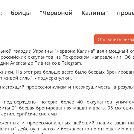
н: бойцы "Червоной Калины" пров
Отключить рекл
льной гвардии Украины "Червона Калина" дали мощный о
российских оккупантов на Покровском направлении. Об 
ии Александр Пивненко в Telegram.
ехники. На этот раз больше всего было боевых бронирова
т живой силы", - подчеркнул он.
 настоящий профессионализм и несокрушимость, а резуль
о подтверждены потери: более 40 оккупантов уничто
збиты 21 боевая бронированная машина врага, 96 мотоцик
 артиллерийские системы.
слаженных и профессиональных действий наших защитни
алины" действуют четко и безжалостно по отношению к вр