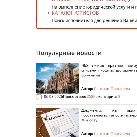
На выполнение юридической услуги и 
КАТАЛОГ ЮРИСТОВ
Поиск исполнителя для решения Вашей
Популярные новости
НБУ змінив правила приму
списання коштів: що змінит
боржників
Автор:
Лента от Протокола
06.08.2026
Просмотров:
258
Коментарии:
0
Документи, на яки
проставляється апостиль: пере
Мін’юсту
Автор:
Лента от Протокола