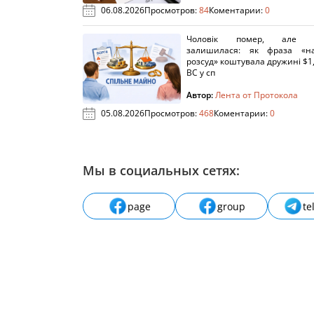
06.08.2026
Просмотров:
84
Коментарии:
0
Чоловік помер, але п
залишилася: як фраза «н
розсуд» коштувала дружині $1,
ВС у сп
Автор:
Лента от Протокола
05.08.2026
Просмотров:
468
Коментарии:
0
Мы в социальных сетях:
page
group
te