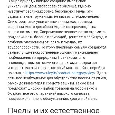
В мире природы каждое создание имеет свой
уникальный дом, своеобразное жилище, где оно
чувствует себя комфортно, безопасно. Пчелы, эти
удивительные труженицы, не являются исключением.
Они строят свои ульи с изысканным мастерством,
создавая место для сбора меда и воспроизводства
своего потомства. Современное человечество стремится
поддерживать баланс с природой, ценит ее любой труд, с
глубоким уважением относясь к пчелам, их
трудоспособности. Поэтому пчелиным семьям создаются
самые лучшие искусственные условия, максимально
приближенные к природным. Познакомится с
пчеловодством, со всеми его аспектами предлагает
интернет-магазин uley.in, который можно найти, перейдя
по ссылке
https://www.uley.in/product-category/yley/
. Здесь
есть все необходимое для обустройства пасеки: от ульев,
рамок до инвентаря и средств защиты. Также Вам
предложат широкий выбор товаров на любой вкус и
бюджет, все это с гарантией высокого качества,
профессионального обслуживания, доступной цены.
Пчелы и их естественное