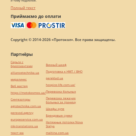
и тому подобное.
Полный текст
Приймаємо до оплати
Copyright © 2014-2026 «Протокол». Все права защищены.
Партнёры
Серьги с
Винный шкаф
бриллиантами
Подготовка к НМТ / ВНО
alliancetechnika.ua
pereklad.ua
миралинкс
hospice-life.com.ua/
Веб мастер
Перевозка больных
https://motokosmos.ua/
Перевозка лежачих
Синтезаторы
больных за границу
agrotechnika.com.ua
Шкафы купе
perevod.agency
Брендовые сумки
europeservice.com.ua
Натяжные потолки Nova
mk-translations.ua
Stelya
текст юа
maltina.com.ua