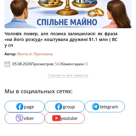
Чоловік помер, але позика залишилася: як фраза
«на його розсуд» коштувала дружині $1,1 млн ( ВС
у сп
Автор:
Лента от Протокола
05.08.2026
Просмотров:
542
Коментарии:
0
Смотреть все новости
Мы в социальных сетях:
page
group
telegram
viber
youtube