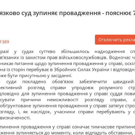
’язково суд зупиняє провадження - пояснює 
Отключить рекл
1389
аразі у судах суттєво збільшилось надходження сп
в’язаних із захистом прав військовослужбовців. Водночас ч
никає питання щодо зупинення провадження у справі, оскі
на із сторін перебуває в Збройних Силах України і відповідн
же бути присутньою у засіданні.
а суди покладено обов'язок забезпечити швидки
фективний розгляд справи упродовж розумного стр
дповідно для зупинення провадження у справі суддя пов
’ясувати причини неможливості розгляду справи, 
обґрунтоване зупинення провадження у справі затягує строк
згляду, і, як наслідок, учасники справи перебувають у с
визначеності.
пинення провадження у справі означає тимчасове припин
ення зупиняється до моменту, коли відпадуть обставини, я