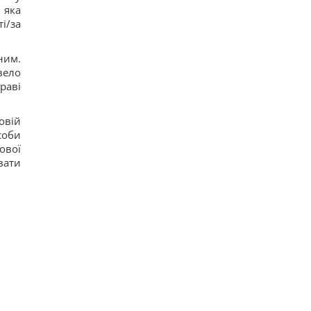
прячется в Москве, - The Telegraph
 яка
16
і/за
Россия может применить ядерное оружие
против Украины: в МИД Турции назвали
реальное условие
ним.
18
вело
Европейские реки обмелели: DW рассказал,
раві
идет ли речь о недостатке питьевой воды
15
Россия нанесла удар по центру Павлограда:
овій
есть раненые
19
соби
Известный американский актёр обратился к
ової
Путину на фоне ударов по Украине
вати
14
Когда Украина начнет производство ракет
Patriot: Зеленский сказал, от чего зависят сроки
12