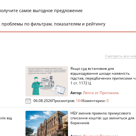
получите самое выгодное предложение
 проблемы по фильтрам, показателям и рейтингу
Смотреть все но
Якщо суд встановив для
а
відшкодування шкоди наявність
підстав, передбачених приписами ч
1 ст. 1172 Ц
Автор:
Лента от Протокола
06.08.2026
Просмотров:
164
Коментарии:
0
НБУ змінив правила примусового
лік від
списання коштів: що зміниться для
боржників