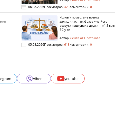
Автор:
Лента от Протокола
06.08.2026
Просмотров:
423
Коментарии:
0
Чоловік помер, але позика
ання
залишилася: як фраза «на його
розсуд» коштувала дружині $1,1 млн
ВС у сп
Автор:
Лента от Протокола
05.08.2026
Просмотров:
618
Коментарии:
0
legram
viber
youtube