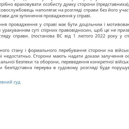
рібно враховувати особисту думку сторони (представника),
ковослужбовець наполягає на розгляді справи без його участ
дстави для зупинення провадження у справі.
ння провадження у справі має бути доцільним і мотивова
з урахуванням суті спірних правовідносин, щоб це не приз
згляду справи. (постанова ВС від 1 лютого 2022 року у сп
ного стану і формального перебування сторони на військ
і недостатньо. Сторони мають надати докази залучення о
нальної безпеки та оборони, переведення конкретної військ
и безпідставна перерва в судовому розгляді буде порушу
ивний суд