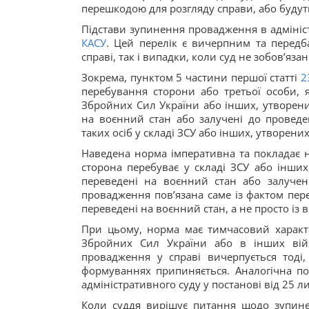
перешкодою для розгляду справи, або будуть
Підстави зупинення провадження в адмініст
КАСУ
. Цей перелік є вичерпним та передб
справі, так і випадки, коли суд не зобов’яз
Зокрема, пунктом 5 частини першої статті
2
перебування сторони або третьої особи, я
Збройних Сил України або інших, утворени
на воєнний стан або залучені до проведе
таких осіб у складі ЗСУ або інших, утворени
Наведена норма імперативна та покладає н
сторона перебуває у складі ЗСУ або інших
переведені на воєнний стан або залучен
провадження пов’язана саме із фактом пер
переведені на воєнний стан, а не просто із
При цьому, норма має тимчасовий характе
Збройних Сил України або в інших війс
провадження у справі вичерпується тоді
формуваннях припиняється. Аналогічна поз
адміністративного суду у постанові від 25 л
Коли суддя вирішує питання щодо зупине