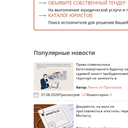
ОБЪЯВИТЕ СОБСТВЕННЫЙ ТЕНДЕР
На выполнение юридической услуги и 
КАТАЛОГ ЮРИСТОВ
Поиск исполнителя для решения Вашей
Популярные новости
Право співвласника
багатоквартирного будинку н
судовий захист прибудинкової
території не залежить в
Автор:
Лента от Протокола
07.08.2026
Просмотров:
123
Коментарии:
0
Документи, на яких не
проставляється апостиль: пере
Мін’юсту