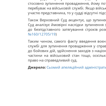
стосовно зупинення провадження, йому пот
перебуває на військовій службі. Якщо війсь
участю представника, то у судді відсутні пі
Також Верховний Суд акцентує, що зупине
Суд аналізує ймовірні наслідки зупинення 
до безпідставного затягування строків ро
№160/12705/19
)
Таким чином, самого факту введення воєн
службі для зупинення провадження у справ
до бойових дій, здійснення заходів з націо
частини на військовий стан тощо, оскільк
право на справедливий суд.
Джерело:
Сьомий апеляційний адміністрат