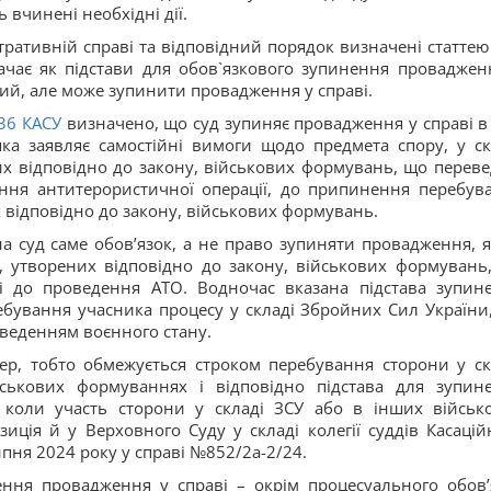
 вчинені необхідні дії.
ративній справі та відповідний порядок визначені статтею
ачає як підстави для обов`язкового зупинення проваджен
аний, але може зупинити провадження у справі.
36
КАСУ
визначено, що суд зупиняє провадження у справі в 
ка заявляє самостійні вимоги щодо предмета спору, у ск
х відповідно до закону, військових формувань, що переве
ння антитерористичної операції, до припинення перебув
х відповідно до закону, військових формувань.
а суд саме обов’язок, а не право зупиняти провадження, 
, утворених відповідно до закону, військових формувань
і до проведення АТО. Водночас вказана підстава зупин
ебування учасника процесу у складі Збройних Сил України
 введенням воєнного стану.
р, тобто обмежується строком перебування сторони у ск
ькових формуваннях і відповідно підстава для зупин
, коли участь сторони у складі ЗСУ або в інших військ
иція й у Верховного Суду у складі колегії суддів Касацій
ипня 2024 року у справі №852/2а-2/24.
ння провадження у справі – окрім процесуального обов’