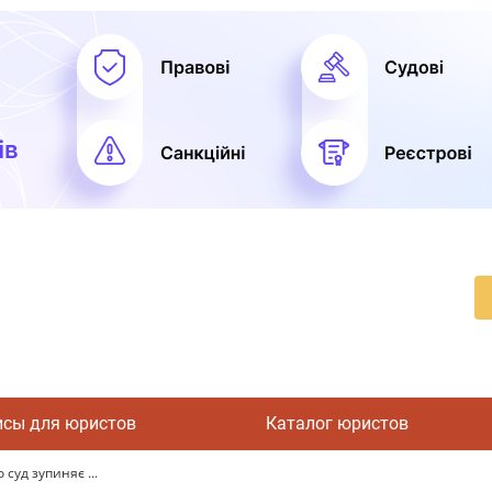
исы для юристов
Каталог юристов
 суд зупиняє ...