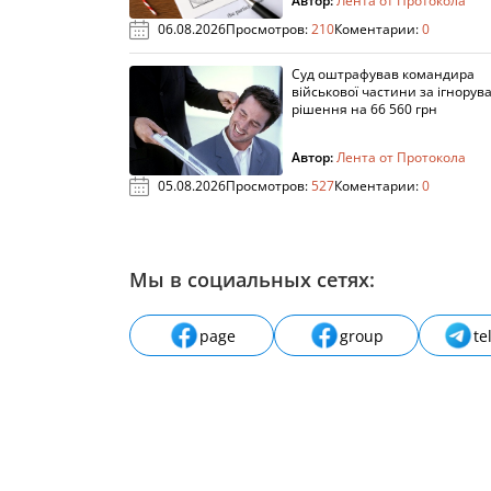
Автор:
Лента от Протокола
06.08.2026
Просмотров:
210
Коментарии:
0
Суд оштрафував командира
військової частини за ігнорув
рішення на 66 560 грн
Автор:
Лента от Протокола
05.08.2026
Просмотров:
527
Коментарии:
0
Мы в социальных сетях:
page
group
te