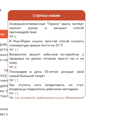
7
Стрічка новин
Усовершенствованные "Герани" врага: эксперт
оценил угрозу и раскрыл способ
противодействия
аму
6
В Нью-Йорке нашли простой способ снизить
рав,
температуру крыши почти на 25 °C
асто
11
льки
Выпросила рецепт кабачков по-корейски у
продавца на рынке: готовлю просто так и на
о не
зиму
8
й та
Пономарев в день 53-летия раскрыл свой
оку.
самый большой секрет
инен
11
Как отучить кота запрыгивать на стол:
адже
владельцы поделились рабочими методами
и її
11
тані
"Я не вывожу": победительница "Холостяка"
ошарашила признанием после свадьбы
13
ення
Известный украинский певец попал в ДТП в
кі є
Киеве и показал фото