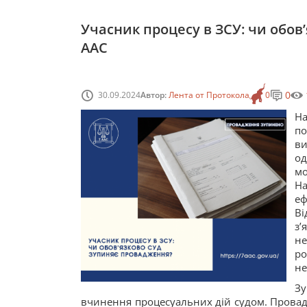
Учасник процесу в ЗСУ: чи обов
ААС
0
30.09.2024
Автор:
Лента от Протокола
0
Н
по
ви
од
мо
Н
е
Ві
з
не
ро
не
Зу
вчинення процесуальних дій судом. Провадж