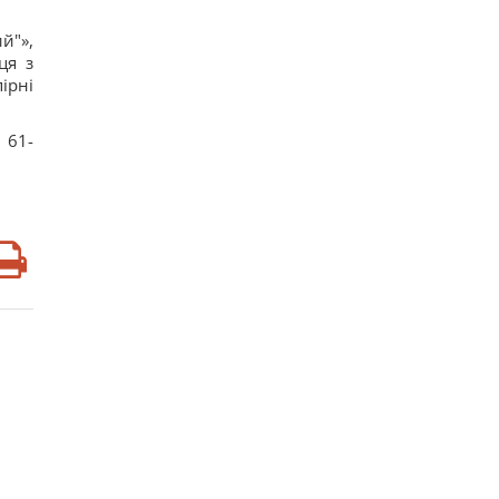
й"»,
ця з
ірні
 61-