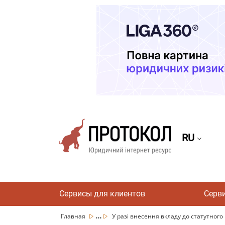
RU
Сервисы для клиентов
Серв
...
Главная
У разі внесення вкладу до статутного к