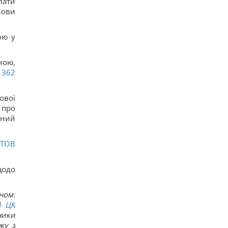
лати
новую ракету для Су-57, – СМИ
нови
16
Старый монитор еще рано выбрасывать: как
использовать его повторно с пользой
ою у
15
Одна фраза мгновенно поставит на место
высокомерного человека: психолог раскрыла
ною,
секрет
362
14
Россия намерена окончательно аннексировать
часть Грузии, – страны НАТО
ової
14
 про
Суд продлил содержание под стражей
тний
Коломойского, защита заявила о проблемах со
здоровьем
14
 ТОВ
Киев будет значительно лучше подготовлен к
зиме, но фактор обстрелов и возможностей
ПВО никто не отменял, - Пантелеев
щодо
12
Задержка до 10 часов: из-за обстрелов ряд
поездов курсирует с задержками
ном:
13
4
ЦК
Бюджетный выбор: назван главный
автомобильный бестселлер в Европе
ники
16
жу з