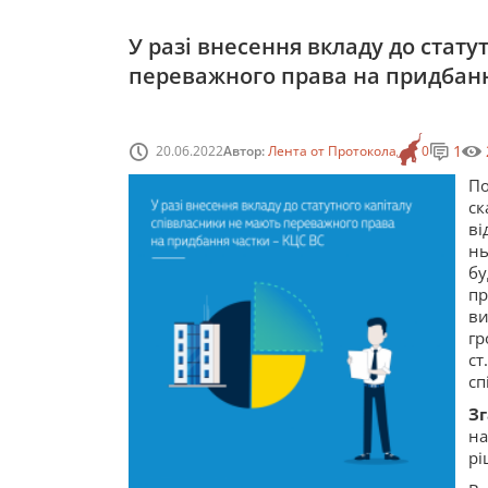
У разі внесення вкладу до стат
переважного права на придбанн
1
20.06.2022
Автор:
Лента от Протокола
0
По
ск
ві
нь
бу
пр
ви
гр
ст.
сп
Зг
на
рі