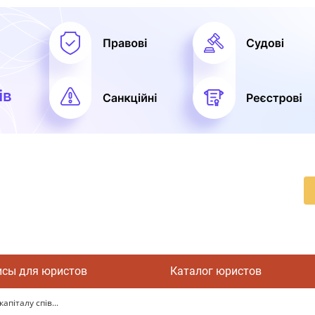
исы для юристов
Каталог юристов
апіталу спів...