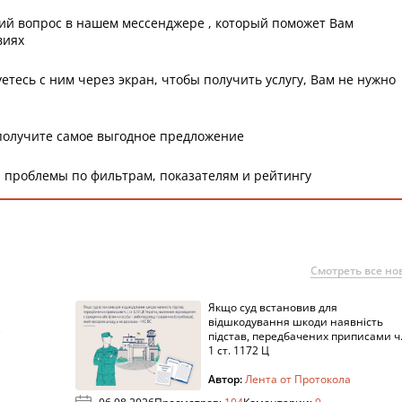
ий вопрос в нашем мессенджере , который поможет Вам
виях
етесь с ним через экран, чтобы получить услугу, Вам не нужно
получите самое выгодное предложение
 проблемы по фильтрам, показателям и рейтингу
Смотреть все но
Якщо суд встановив для
а
відшкодування шкоди наявність
підстав, передбачених приписами ч
1 ст. 1172 Ц
Автор:
Лента от Протокола