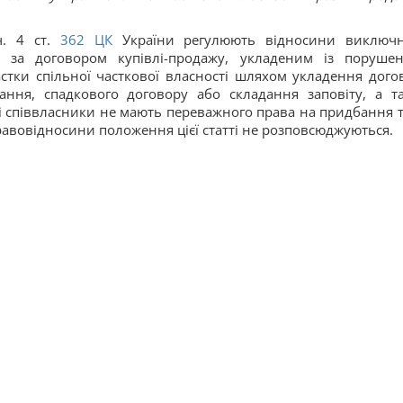
. 4 ст.
362
ЦК
України регулюють відносини виключ
я за договором купівлі-продажу, укладеним із поруше
астки спільної часткової власності шляхом укладення дого
ання, спадкового договору або складання заповіту, а т
ші співвласники не мають переважного права на придбання т
правовідносини положення цієї статті не розповсюджуються.