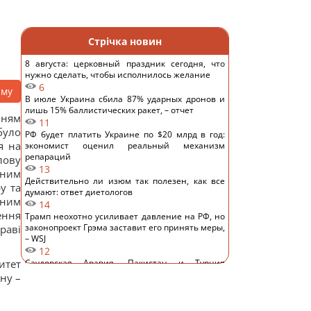
Стрічка новин
8 августа: церковный праздник сегодня, что
нужно сделать, чтобы исполнилось желание
6
аму
В июле Украина сбила 87% ударных дронов и
лишь 15% баллистических ракет, – отчет
нням
11
було
РФ будет платить Украине по $20 млрд в год:
я на
экономист оценил реальный механизм
репараций
лову
13
 ним
Действительно ли изюм так полезен, как все
у та
думают: ответ диетологов
 ним
14
ення
Трамп неохотно усиливает давление на РФ, но
законопроект Грэма заставит его принять меры,
раві
– WSJ
12
итет
Саудовская Аравия, Пакистан и Турция
заключили соглашение о взаимной обороне, –
ну –
Reuters
13
Россия предлагает иностранным заказчикам