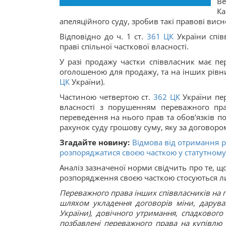
Ве
К
апеляційного суду, зробив такі правові висн
Відповідно до ч. 1 ст.
361
ЦК
України спів
праві спільної часткової власності.
У разі продажу частки співвласник має пе
оголошеною для продажу, та на інших рівних
ЦК
України).
Частиною четвертою ст.
362
ЦК
України пер
власності з порушенням переважного пра
переведення на нього прав та обов’язків 
рахунок суду грошову суму, яку за договор
Згадайте новину:
Відмова від отримання 
розпоряджатися своєю часткою у статутному 
Аналіз зазначеної норми свідчить про те,
розпорядження своєю часткою стосуються л
Переважного права інших співвласників на п
шляхом укладення договорів міни, дарува
України), довічного утримання, спадкового 
позбавлені переважного права на купівлю ча