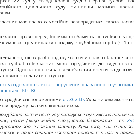
рховний Суд у складі колегії суддів Першої судової па
асаційного цивільного суду, змінивши мотиви поста
овки.
власник має право самостійно розпорядитися своєю частк
реважне право перед іншими особами на її купівлю за ці
 умовах, крім випадку продажу з публічних торгів (ч. 1 ст.
едбачено, що в разі продажу частки у праві спільної частк
ва купівлі співвласник може пред’явити до суду позов
покупця. Одночасно позивач зобов’язаний внести на депози
ом повинен сплатити покупець.
рекомендованого листа – порушення права іншого учасника
капіталі - КГС ВС
 що передбачені положеннями
ст.
362
ЦК
України обмеження 
ише продажу частки співвласником.
ридбання частки не існує у випадках її відчуження іншим чи
ння, ренти (якщо майно передається безоплатно – ст.
73
договору або складання заповіту. Крім того, інші співвлас
стки у праві спільної часткової власності в разі її прода