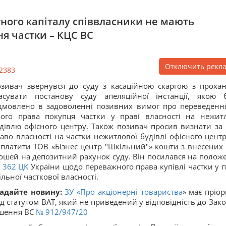
утного капіталу співвласники не мають
я частки – КЦС ВС
Отключить рекл
2383
зивач звернувся до суду з касаційною скаргою з проха
асувати постанову суду апеляційної інстанції, якою 
дмовлено в задоволенні позивних вимог про переведенн
ого права покупця частки у праві власності на нежит
дівлю офісного центру. Також позивач просив визнати за
аво власності на частки нежитлової будівлі офісного центр
платити ТОВ «Бізнес центр "Шкільний"» кошти з внесених
ошей на депозитний рахунок суду. Він посилався на полож
362
ЦК
України щодо переважного права купівлі частки у п
ільної часткової власності.
адайте новину:
ЗУ «
Про акціонерні товариства
» має пріор
д статутом ВАТ, який не приведений у відповідність до Зако
шення ВС
№ 912/947/20