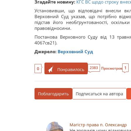
Згадайте новину:
КГС ВС щодо строку внес
Установивши, що відповідачі внесли вкл
Верховний Суд указав, що потрібно відм
підстав його необґрунтованості, оскільк
правовідносини.
Постанова Верховного Суду від 13 трав
4067св21).
Джерело:
Верховний Суд
1
2383
0
Просмотров
Понравилось
Поблагодарить
Подписаться на автора
Магістр права п. Олександр
Не зрозумів чому відмовили