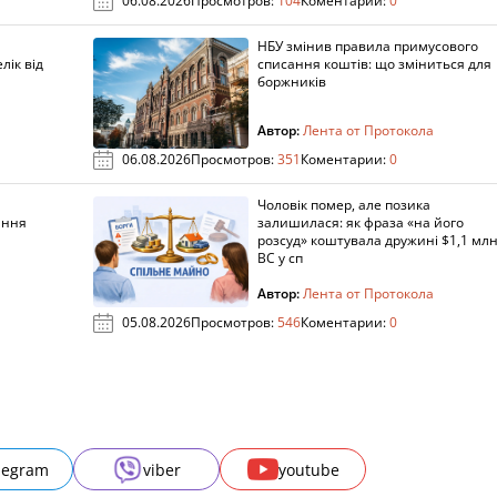
06.08.2026
Просмотров:
104
Коментарии:
0
НБУ змінив правила примусового
лік від
списання коштів: що зміниться для
боржників
Автор:
Лента от Протокола
06.08.2026
Просмотров:
351
Коментарии:
0
Чоловік помер, але позика
ання
залишилася: як фраза «на його
розсуд» коштувала дружині $1,1 млн
ВС у сп
Автор:
Лента от Протокола
05.08.2026
Просмотров:
546
Коментарии:
0
legram
viber
youtube