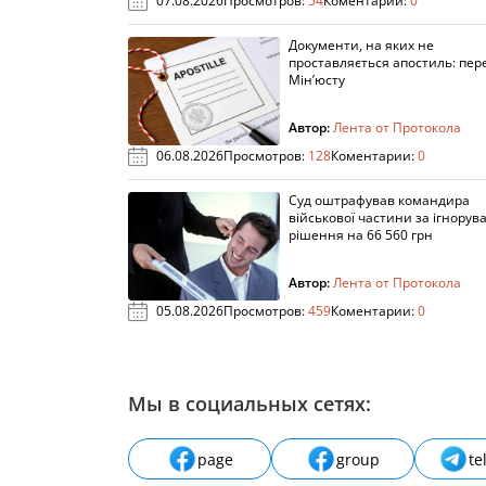
07.08.2026
Просмотров:
54
Коментарии:
0
Документи, на яких не
проставляється апостиль: пере
Мін’юсту
Автор:
Лента от Протокола
06.08.2026
Просмотров:
128
Коментарии:
0
Суд оштрафував командира
військової частини за ігнорув
рішення на 66 560 грн
Автор:
Лента от Протокола
05.08.2026
Просмотров:
459
Коментарии:
0
Мы в социальных сетях:
page
group
te