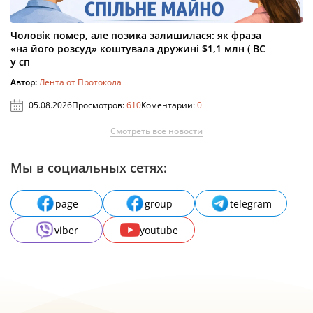
Чоловік помер, але позика залишилася: як фраза
«на його розсуд» коштувала дружині $1,1 млн ( ВС
у сп
Автор:
Лента от Протокола
05.08.2026
Просмотров:
610
Коментарии:
0
Смотреть все новости
Мы в социальных сетях:
page
group
telegram
viber
youtube