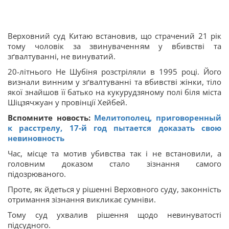
Верховний суд Китаю встановив, що страчений 21 рік
тому чоловік за звинуваченням у вбивстві та
зґвалтуванні, не винуватий.
20-літнього Не Шубіня розстріляли в 1995 році. Його
визнали винним у зґвалтуванні та вбивстві жінки, тіло
якої знайшов її батько на кукурудзяному полі біля міста
Шіцзячжуан у провінції Хейбей.
Вспомните новость:
Мелитополец, приговоренный
к расстрелу, 17-й год пытается доказать свою
невиновность
Час, місце та мотив убивства так і не встановили, а
головним доказом стало зізнання самого
підозрюваного.
Проте, як йдеться у рішенні Верховного суду, законність
отримання зізнання викликає сумніви.
Тому суд ухвалив рішення щодо невинуватості
підсудного.