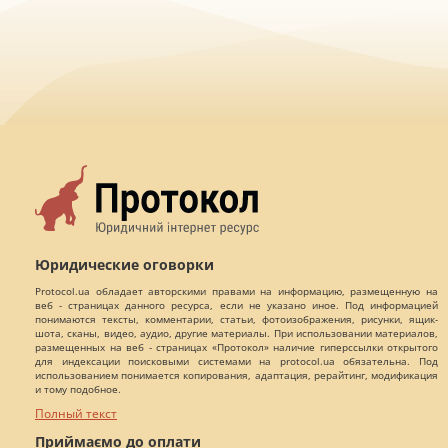
Юридические оговорки
Protocol.ua обладает авторскими правами на информацию, размещенную на
веб - страницах данного ресурса, если не указано иное. Под информацией
понимаются тексты, комментарии, статьи, фотоизображения, рисунки, ящик-
шота, сканы, видео, аудио, другие материалы. При использовании материалов,
размещенных на веб - страницах «Протокол» наличие гиперссылки открытого
для индексации поисковыми системами на protocol.ua обязательна. Под
использованием понимается копирования, адаптация, рерайтинг, модификация
и тому подобное.
Полный текст
Приймаємо до оплати