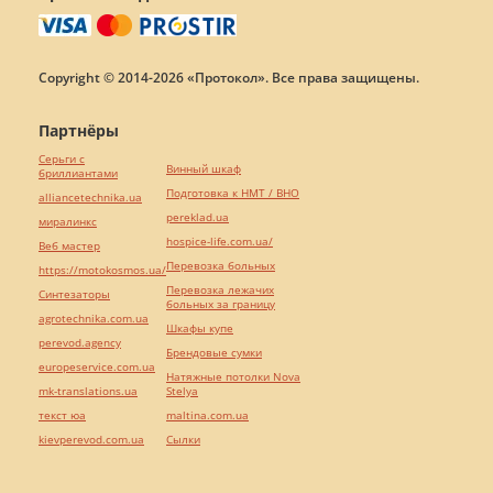
Copyright © 2014-2026 «Протокол». Все права защищены.
Партнёры
Серьги с
Винный шкаф
бриллиантами
Подготовка к НМТ / ВНО
alliancetechnika.ua
pereklad.ua
миралинкс
hospice-life.com.ua/
Веб мастер
Перевозка больных
https://motokosmos.ua/
Перевозка лежачих
Синтезаторы
больных за границу
agrotechnika.com.ua
Шкафы купе
perevod.agency
Брендовые сумки
europeservice.com.ua
Натяжные потолки Nova
mk-translations.ua
Stelya
текст юа
maltina.com.ua
kievperevod.com.ua
Cылки