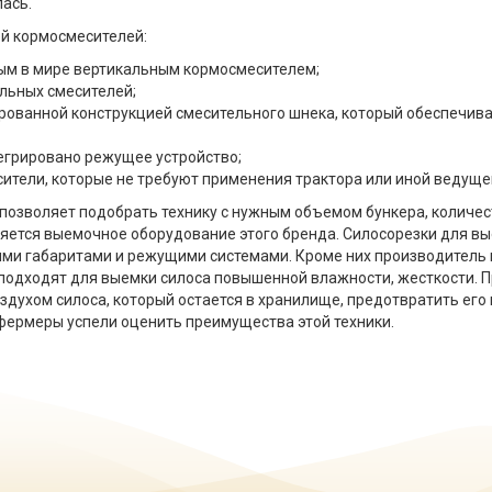
ась.
ей кормосмесителей:
вым в мире вертикальным кормосмесителем;
альных смесителей;
ированной конструкцией смесительного шнека, который обеспечи
тегрировано режущее устройство;
ители, которые не требуют применения трактора или иной ведущей
позволяет подобрать технику с нужным объемом бункера, количе
яется выемочное оборудование этого бренда. Силосорезки для вы
ми габаритами и режущими системами. Кроме них производитель
подходят для выемки силоса повышенной влажности, жесткости. 
духом силоса, который остается в хранилище, предотвратить его 
фермеры успели оценить преимущества этой техники.