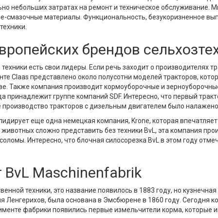
ьно небольших затратах на ремонт и техническое обслуживание. 
че-смазочные материалы. Функциональность, безукоризненное вы
техники.
европейских брендов сельхозте
 техники есть свои лидеры. Если речь заходит о производителях т
енте Claas представлено около полусотни моделей тракторов, кото
тве. Также компания производит кормоуборочные и зерноуборочны
ода принадлежит группе компаний SDF. Интересно, что первый тракт
 производство тракторов с дизельным двигателем было налажено 
идирует еще одна немецкая компания, Krone, которая впечатляет 
животных сложно представить без техники BvL, эта компания пр
оломы. Интересно, что блочная силосорезка BvL в этом году отм
 BvL Maschinenfabrik
венной техники, это название появилось в 1883 году, но кузнечна
я Ленгерихов, была основана в Эмсбюрене в 1860 году. Сегодня к
ртименте фабрики появились первые измельчители корма, которые 