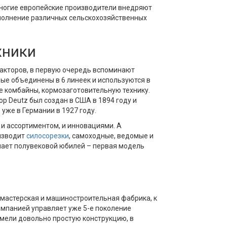
Многие европейские производители внедряют
полнение различных сельскохозяйственных
хники
ракторов, в первую очередь вспоминают
рые объединены в 6 линеек и используются в
е комбайны, кормозаготовительную технику.
ор Deutz был создан в США в 1894 году и
уже в Германии в 1927 году.
и ассортиментом, и инновациями. А
оизводит
силосорезки
, самоходные, ведомые и
ечает полувековой юбилей – первая модель
я мастерская и машиностроительная фабрика, к
омпанией управляет уже 5-е поколение
имели довольно простую конструкцию, в