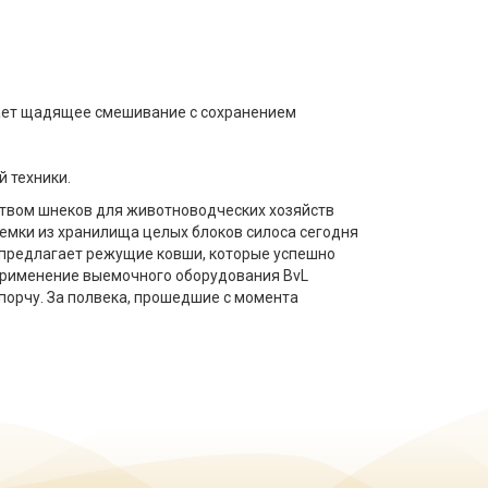
вает щадящее смешивание с сохранением
 техники.
ством шнеков для животноводческих хозяйств
емки из хранилища целых блоков силоса сегодня
 предлагает режущие ковши, которые успешно
Применение выемочного оборудования BvL
порчу. За полвека, прошедшие с момента