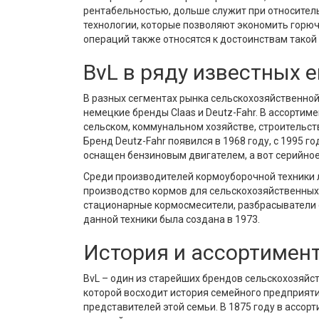
рентабельностью, дольше служит при относител
технологии, которые позволяют экономить горю
операций также относятся к достоинствам такой 
BvL в ряду известных 
В разных сегментах рынка сельскохозяйственной
немецкие бренды Claas и Deutz-Fahr. В ассортим
сельском, коммунальном хозяйстве, строительс
Бренд Deutz-Fahr появился в 1968 году, с 1995 г
оснащен бензиновым двигателем, а вот серийное
Среди производителей кормоуборочной техники л
производство кормов для сельскохозяйственных 
стационарные кормосмесители, разбрасыватели с
данной техники была создана в 1973.
История и ассортимент
BvL – один из старейших брендов сельскохозяйст
которой восходит история семейного предприяти
представителей этой семьи. В 1875 году в ассо