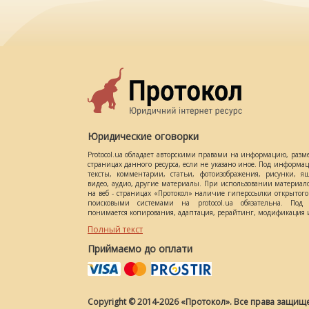
Юридические оговорки
Protocol.ua обладает авторскими правами на информацию, разм
страницах данного ресурса, если не указано иное. Под информ
тексты, комментарии, статьи, фотоизображения, рисунки, ящ
видео, аудио, другие материалы. При использовании материал
на веб - страницах «Протокол» наличие гиперссылки открытог
поисковыми системами на protocol.ua обязательна. Под 
понимается копирования, адаптация, рерайтинг, модификация и
Полный текст
Приймаємо до оплати
Copyright © 2014-2026 «Протокол». Все права защищ