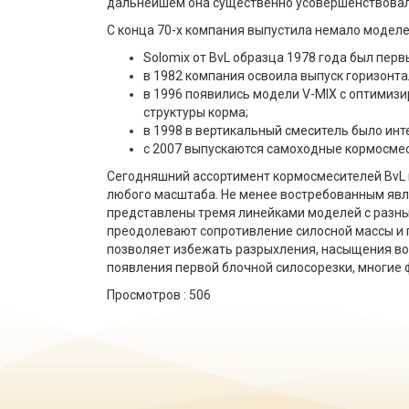
дальнейшем она существенно усовершенствовал
С конца 70-х компания выпустила немало модел
Solomix от BvL образца 1978 года был пер
в 1982 компания освоила выпуск горизонт
в 1996 появились модели V-MIX с оптимиз
структуры корма;
в 1998 в вертикальный смеситель было ин
с 2007 выпускаются самоходные кормосмес
Сегодняшний ассортимент кормосмесителей BvL 
любого масштаба. Не менее востребованным явл
представлены тремя линейками моделей с разны
преодолевают сопротивление силосной массы и 
позволяет избежать разрыхления, насыщения воз
появления первой блочной силосорезки, многие 
Просмотров :
506