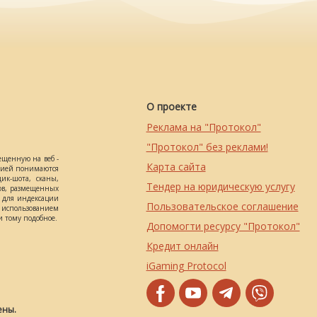
О проекте
Реклама на "Протокол"
"Протокол" без реклами!
ещенную на веб -
Карта сайта
ацией понимаются
ик-шота, сканы,
Тендер на юридическую услугу
ов, размещенных
о для индексации
Пользовательское соглашение
использованием
 тому подобное.
Допомогти ресурсу "Протокол"
Кредит онлайн
iGaming Protocol
ены.