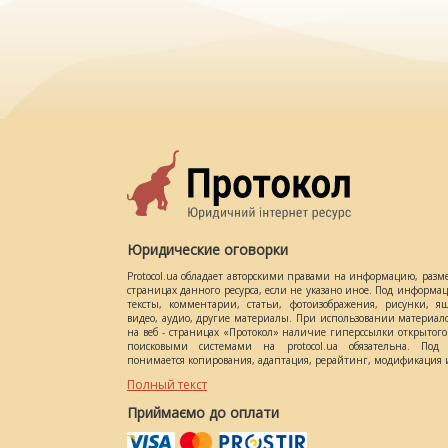
Юридические оговорки
Protocol.ua обладает авторскими правами на информацию, разм
страницах данного ресурса, если не указано иное. Под информ
тексты, комментарии, статьи, фотоизображения, рисунки, ящ
видео, аудио, другие материалы. При использовании материал
на веб - страницах «Протокол» наличие гиперссылки открытог
поисковыми системами на protocol.ua обязательна. Под 
понимается копирования, адаптация, рерайтинг, модификация и
Полный текст
Приймаємо до оплати