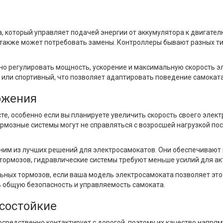
а, который управляет подачей энергии от аккумулятора к двигате
также может потребовать замены. Контроллеры бывают разных тип
о регулировать мощность, ускорение и максимальную скорость э
или спортивный, что позволяет адаптировать поведение самоката
ожения
те, особенно если вы планируете увеличить скорость своего элек
рмозные системы могут не справляться с возросшей нагрузкой по
ним из лучших решений для электросамокатов. Они обеспечивают
х тормозов, гидравлические системы требуют меньше усилий для 
ных тормозов, если ваша модель электросамоката позволяет это 
 общую безопасность и управляемость самоката.
осостойкие
средственно контактирует с дорогой, поэтому их качество напрям