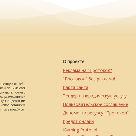
О проекте
Реклама на "Протокол"
"Протокол" без реклами!
ещенную на веб -
Карта сайта
ацией понимаются
ик-шота, сканы,
Тендер на юридическую услугу
ов, размещенных
о для индексации
Пользовательское соглашение
использованием
 тому подобное.
Допомогти ресурсу "Протокол"
Кредит онлайн
iGaming Protocol