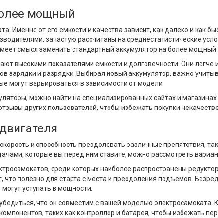
 более мощный
а. Именно от его емкости и качества зависит, как далеко и как б
зводителями, зачастую рассчитаны на среднестатистические усло
имеет смысл заменить стандартный аккумулятор на более мощный 
ют высокими показателями емкости и долговечности. Они легче и
ов зарядки и разрядки. Выбирая новый аккумулятор, важно учиты
ые могут варьироваться в зависимости от модели.
умуляторы, можно найти на специализированных сайтах и магазинах
отзывы других пользователей, чтобы избежать покупки некачестве
 двигателя
скорость и способность преодолевать различные препятствия, так
адачами, которые вы перед ним ставите, можно рассмотреть вариа
ектросамокатов, среди которых наиболее распространены редукто
что полезно для старта с места и преодоления подъемов. Безред
могут уступать в мощности.
убедиться, что он совместим с вашей моделью электросамоката. К
омпонентов, таких как контроллер и батарея, чтобы избежать пе