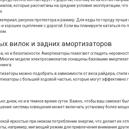
алов, которые рассчитаны на средние условия эксплуатации, что 
х.
атериал, рисунок протектора и размер. Для езды по городу лучше
 хорошее сцепление с дорогой. Если вы планируете кататься по 
лом.
ых вилок и задних амортизаторов
ва, но и безопасности. Амортизаторы помогают сгладить неровно
 Многие модели электросамокатов оснащены базовыми амортизатор
нинга.
изаторы можно подобрать в зависимости от веса райдера, стиля 
тизаторы с большей ходовой частью, которые могут эффективно г
о днем, но и в темное время суток. Важно, чтобы ваш самокат был
шение системы освещения может включать установку более мощны
ой яркостью при низком потреблении энергии, что делает их от
ты, например, мигающий режим для привлечения внимания други