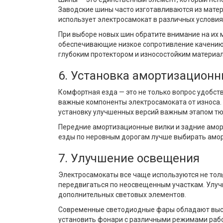
Заводские шины часто изготавливаются из матери
использует электросамокат в различных условия
При выборе новых шин обратите внимание на их м
обеспечивающие низкое сопротивление качению и
глубоким протектором и износостойким материа
6. Установка амортизационн
Комфортная езда — это не только вопрос удобст
важные компоненты электросамоката от износа.
установку улучшенных версий важным этапом тю
Передние амортизационные вилки и задние аморт
езды по неровным дорогам лучше выбирать амор
7. Улучшение освещения
Электросамокаты все чаще используются не тольк
передвигаться по неосвещенным участкам. Улуч
дополнительных световых элементов.
Современные светодиодные фары обладают высок
установить фонари с различными режимами рабо