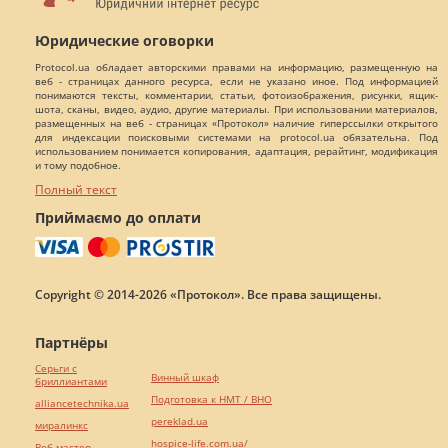
Юридические оговорки
Protocol.ua обладает авторскими правами на информацию, размещенную на
веб - страницах данного ресурса, если не указано иное. Под информацией
понимаются тексты, комментарии, статьи, фотоизображения, рисунки, ящик-
шота, сканы, видео, аудио, другие материалы. При использовании материалов,
размещенных на веб - страницах «Протокол» наличие гиперссылки открытого
для индексации поисковыми системами на protocol.ua обязательна. Под
использованием понимается копирования, адаптация, рерайтинг, модификация
и тому подобное.
Полный текст
Приймаємо до оплати
Copyright © 2014-2026 «Протокол». Все права защищены.
Партнёры
Серьги с
Винный шкаф
бриллиантами
Подготовка к НМТ / ВНО
alliancetechnika.ua
pereklad.ua
миралинкс
hospice-life.com.ua/
Веб мастер