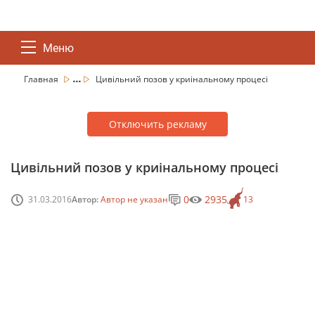
Меню
...
Главная
Цивільний позов у криінальному процесі
Отключить рекламу
Цивільний позов у криінальному процесі
0
2935
31.03.2016
Автор:
Автор не указан
13