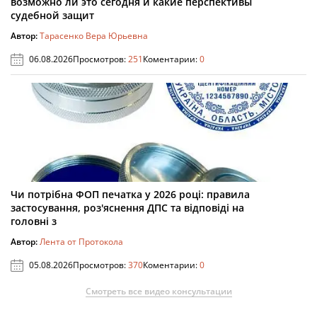
возможно ли это сегодня и какие перспективы
судебной защит
Автор:
Тарасенко Вера Юрьевна
06.08.2026
Просмотров:
251
Коментарии:
0
Чи потрібна ФОП печатка у 2026 році: правила
застосування, роз'яснення ДПС та відповіді на
головні з
Автор:
Лента от Протокола
05.08.2026
Просмотров:
370
Коментарии:
0
Смотреть все видео консультации