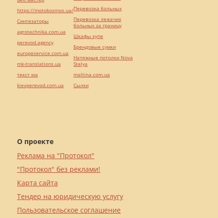
Перевозка больных
https://motokosmos.ua/
Перевозка лежачих
Синтезаторы
больных за границу
agrotechnika.com.ua
Шкафы купе
perevod.agency
Брендовые сумки
europeservice.com.ua
Натяжные потолки Nova
mk-translations.ua
Stelya
текст юа
maltina.com.ua
kievperevod.com.ua
Cылки
О проекте
Реклама на "Протокол"
"Протокол" без реклами!
Карта сайта
Тендер на юридическую услугу
Пользовательское соглашение