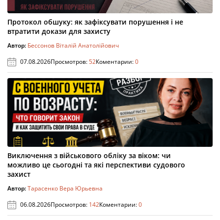
Протокол обшуку: як зафіксувати порушення і не
втратити докази для захисту
Автор:
Бессонов Віталій Анатолійович
07.08.2026
Просмотров:
52
Коментарии:
0
Виключення з військового обліку за віком: чи
можливо це сьогодні та які перспективи судового
захист
Автор:
Тарасенко Вера Юрьевна
06.08.2026
Просмотров:
142
Коментарии:
0