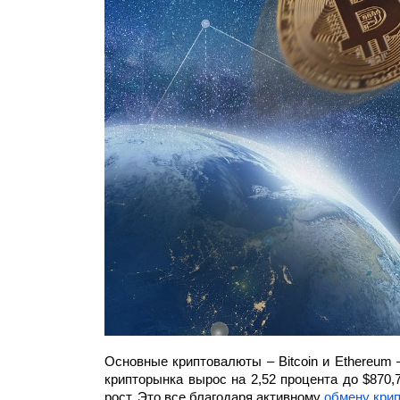
Основные криптовалюты – Bitcoin и Ethereum 
крипторынка вырос на 2,52 процента до $870,
рост. Это все благодаря активному 
обмену кри