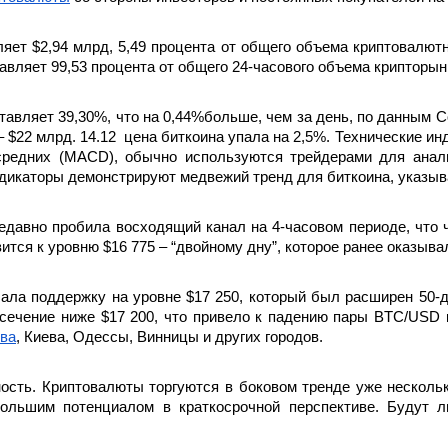
ет $2,94 млрд, 5,49 процента от общего объема криптовалютн
авляет 99,53 процента от общего 24-часового объема крипторынк
авляет 39,30%, что на 0,44%больше, чем за день, по данным C
 – $22 млрд. 14.12  цена биткоина упала на 2,5%. Технические ин
средних (MACD), обычно используются трейдерами для анали
дикаторы демонстрируют медвежий тренд для биткоина, указывая
давно пробила восходящий канал на 4-часовом периоде, что ч
авится к уровню $16 775 – “двойному дну”, которое ранее оказы
ала поддержку на уровне $17 250, который был расширен 50-д
ечение ниже $17 200, что привело к падению пары BTC/USD к 
ова
, Киева, Одессы, Винницы и других городов.
сть. Криптовалюты торгуются в боковом тренде уже несколько
ольшим потенциалом в краткосрочной перспективе. Будут л