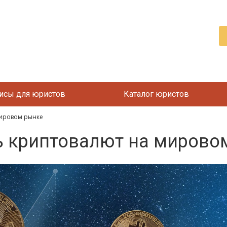
исы для юристов
Каталог юристов
мировом рынке
ь криптовалют на мирово