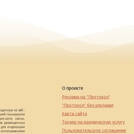
О проекте
Реклама на "Протокол"
"Протокол" без реклами!
ещенную на веб -
Карта сайта
ацией понимаются
ик-шота, сканы,
Тендер на юридическую услугу
ов, размещенных
о для индексации
Пользовательское соглашение
использованием