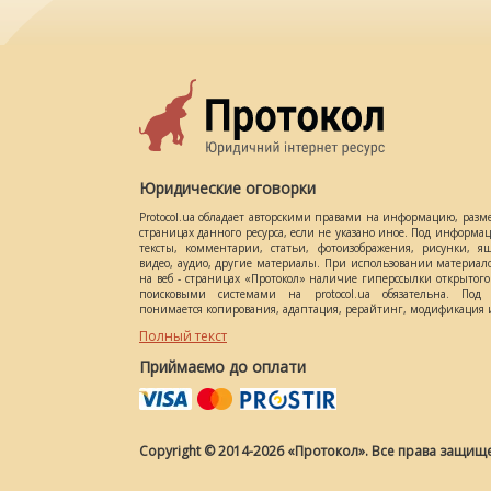
Юридические оговорки
Protocol.ua обладает авторскими правами на информацию, разм
страницах данного ресурса, если не указано иное. Под информ
тексты, комментарии, статьи, фотоизображения, рисунки, ящ
видео, аудио, другие материалы. При использовании материал
на веб - страницах «Протокол» наличие гиперссылки открытог
поисковыми системами на protocol.ua обязательна. Под 
понимается копирования, адаптация, рерайтинг, модификация и
Полный текст
Приймаємо до оплати
Copyright © 2014-2026 «Протокол». Все права защищ