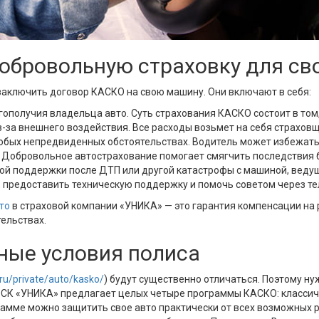
добровольную страховку для св
заключить договор КАСКО на свою машину. Они включают в себя:
ополучия владельца авто. Суть страхования КАСКО состоит в том
-за внешнего воздействия. Все расходы возьмет на себя страховщ
юбых непредвиденных обстоятельствах. Водитель может избежать с
. Добровольное автострахование помогает смягчить последствия
ой поддержки после ДТП или другой катастрофы с машиной, веду
, предоставить техническую поддержку и помочь советом через те
то
в страховой компании «УНИКА» — это гарантия компенсации на
ельствах.
ные условия полиса
/ru/private/auto/kasko/
) будут существенно отличаться. Поэтому н
, СК «УНИКА» предлагает целых четыре программы КАСКО: классиче
рамме можно защитить свое авто практически от всех возможных 