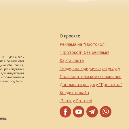
О проекте
Реклама на "Протокол"
"Протокол" без реклами!
ещенную на веб -
Карта сайта
ацией понимаются
ик-шота, сканы,
Тендер на юридическую услугу
ов, размещенных
о для индексации
Пользовательское соглашение
использованием
 тому подобное.
Допомогти ресурсу "Протокол"
Кредит онлайн
iGaming Protocol
ены.