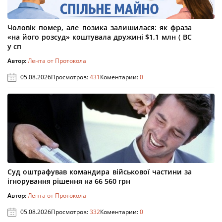
Чоловік помер, але позика залишилася: як фраза
«на його розсуд» коштувала дружині $1,1 млн ( ВС
у сп
Автор:
Лента от Протокола
05.08.2026
Просмотров:
431
Коментарии:
0
Суд оштрафував командира військової частини за
ігнорування рішення на 66 560 грн
Автор:
Лента от Протокола
05.08.2026
Просмотров:
332
Коментарии:
0