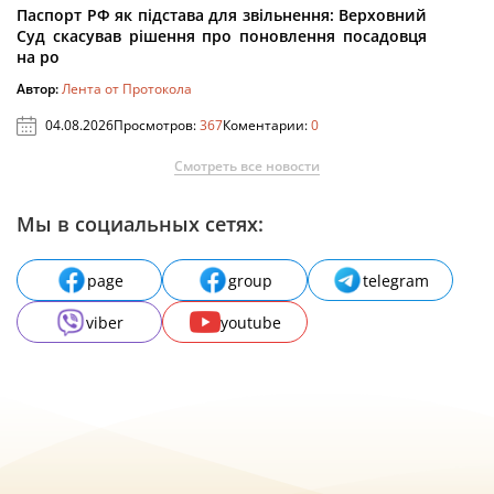
Паспорт РФ як підстава для звільнення: Верховний
Суд скасував рішення про поновлення посадовця
на ро
Автор:
Лента от Протокола
04.08.2026
Просмотров:
367
Коментарии:
0
Смотреть все новости
Мы в социальных сетях:
page
group
telegram
viber
youtube