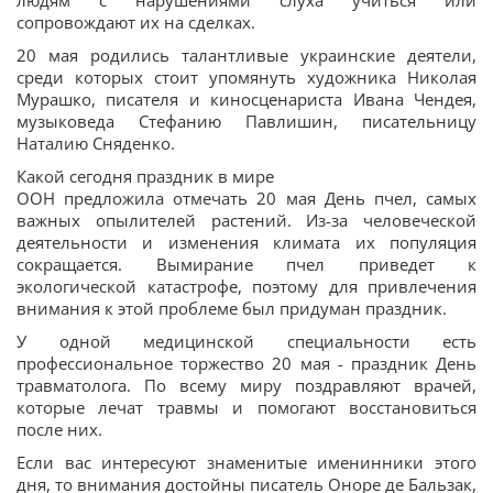
людям с нарушениями слуха учиться или
сопровождают их на сделках.
20 мая родились талантливые украинские деятели,
среди которых стоит упомянуть художника Николая
Мурашко, писателя и киносценариста Ивана Чендея,
музыковеда Стефанию Павлишин, писательницу
Наталию Сняденко.
Какой сегодня праздник в мире
ООН предложила отмечать 20 мая День пчел, самых
важных опылителей растений. Из-за человеческой
деятельности и изменения климата их популяция
сокращается. Вымирание пчел приведет к
экологической катастрофе, поэтому для привлечения
внимания к этой проблеме был придуман праздник.
У одной медицинской специальности есть
профессиональное торжество 20 мая - праздник День
травматолога. По всему миру поздравляют врачей,
которые лечат травмы и помогают восстановиться
после них.
Если вас интересуют знаменитые именинники этого
дня, то внимания достойны писатель Оноре де Бальзак,