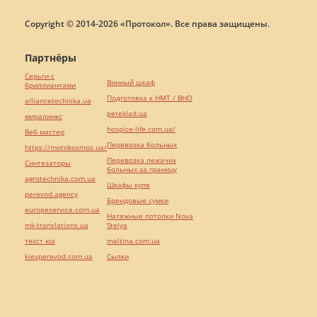
Copyright © 2014-2026 «Протокол». Все права защищены.
Партнёры
Серьги с
Винный шкаф
бриллиантами
Подготовка к НМТ / ВНО
alliancetechnika.ua
pereklad.ua
миралинкс
hospice-life.com.ua/
Веб мастер
Перевозка больных
https://motokosmos.ua/
Перевозка лежачих
Синтезаторы
больных за границу
agrotechnika.com.ua
Шкафы купе
perevod.agency
Брендовые сумки
europeservice.com.ua
Натяжные потолки Nova
mk-translations.ua
Stelya
текст юа
maltina.com.ua
kievperevod.com.ua
Cылки