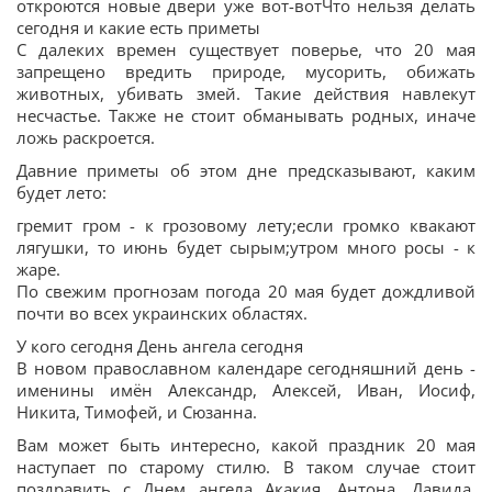
откроются новые двери уже вот-вотЧто нельзя делать
сегодня и какие есть приметы
С далеких времен существует поверье, что 20 мая
запрещено вредить природе, мусорить, обижать
животных, убивать змей. Такие действия навлекут
несчастье. Также не стоит обманывать родных, иначе
ложь раскроется.
Давние приметы об этом дне предсказывают, каким
будет лето:
гремит гром - к грозовому лету;если громко квакают
лягушки, то июнь будет сырым;утром много росы - к
жаре.
По свежим прогнозам погода 20 мая будет дождливой
почти во всех украинских областях.
У кого сегодня День ангела сегодня
В новом православном календаре сегодняшний день -
именины имён Александр, Алексей, Иван, Иосиф,
Никита, Тимофей, и Сюзанна.
Вам может быть интересно, какой праздник 20 мая
наступает по старому стилю. В таком случае стоит
поздравить с Днем ангела Акакия, Антона, Давида,