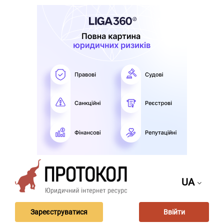
UA
Зареєструватися
Ввійти