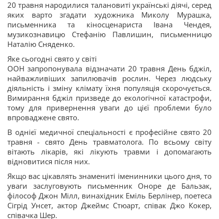
20 травня народилися талановиті українські діячі, серед
яких варто згадати художника Миколу Мурашка,
письменника та кіносценариста Івана Чендея,
музикознавицю Стефанію Павлишин, письменницю
Наталію Сняденко.
Яке сьогодні свято у світі
ООН запропонувала відзначати 20 травня День бджіл,
найважливіших запилювачів рослин. Через людську
діяльність і зміну клімату їхня популяція скорочується.
Вимирання бджіл призведе до екологічної катастрофи,
тому для привернення уваги до цієї проблеми було
впроваджене свято.
В однієї медичної спеціальності є професійне свято 20
травня - свято День травматолога. По всьому світу
вітають лікарів, які лікують травми і допомагають
відновитися після них.
Якщо вас цікавлять знамениті іменинники цього дня, то
уваги заслуговують письменник Оноре де Бальзак,
філософ Джон Мілл, винахідник Еміль Берлінер, поетеса
Сігрід Унсет, актор Джеймс Стюарт, співак Джо Кокер,
співачка Шер.