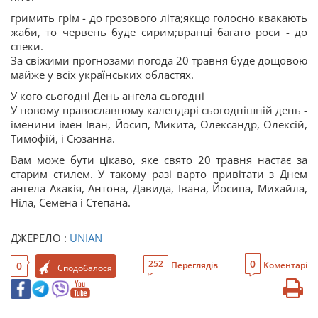
гримить грім - до грозового літа;якщо голосно квакають
жаби, то червень буде сирим;вранці багато роси - до
спеки.
За свіжими прогнозами погода 20 травня буде дощовою
майже у всіх українських областях.
У кого сьогодні День ангела сьогодні
У новому православному календарі сьогоднішній день -
іменини імен Іван, Йосип, Микита, Олександр, Олексій,
Тимофій, і Сюзанна.
Вам може бути цікаво, яке свято 20 травня настає за
старим стилем. У такому разі варто привітати з Днем
ангела Акакія, Антона, Давида, Івана, Йосипа, Михайла,
Ніла, Семена і Степана.
ДЖЕРЕЛО :
UNIAN
0
252
0
Переглядів
Коментарі
Сподобалося