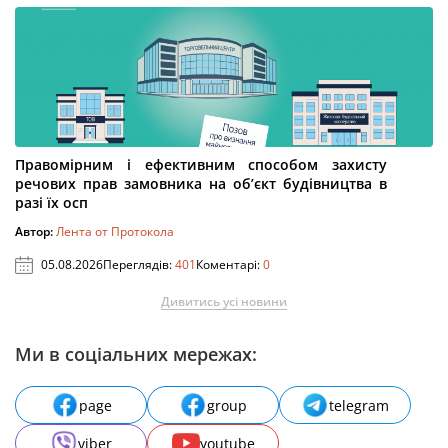
Правомірним і ефективним способом захисту
речових прав замовника на об’єкт будівництва в
разі їх осп
Автор:
Лента от Протокола
05.08.2026
Переглядів:
401
Коментарі:
0
Дивитись усі новини
Ми в соціальних мережах:
page
group
telegram
viber
youtube