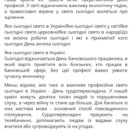
професій. У світі відзначають важливу екологічну подію,
а православні віряни у свято сьогодні моляться про
зцілення.
Яке сьогодні свято в УкраїніЯке сьогодні свято у світіЯке
сьогодні свято церковнеЯке сьогодні свято в народіЩо
не можна робити сьогодні і які є прикметиУ кого
сьогодні День ангела сьогодні
Яке сьогодні свято в Україні
Сьогодні відзначається День банківського працівника, в
який варто привітати всіх близьких, хто працює в
банківській сфері. Без цієї професії важко уявити
сучасну економіку.
Менш відоме, але таке ж важливе професійне свято
сьогодні в Україні - День сурдоперекладача. У нашій
країні живуть десятки тисяч людей із порушеннями
слуху, а через війну їх стане ще більше. Для багатьох із
них жестова мова - основний спосіб повсякденного
спілкування. Сурдоперекладачі працюють на
телебаченні, допомагають людям із вадами слуху
вчитися або супроводжують їх на угодах.