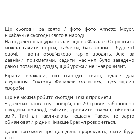
Що сьогодні за свято / фото фото Annette Meyer,
PixabayЯке сьогодні свято в народі
Наші далекі пращури казали, що на Фалалея Огірочника
можна садити огірки, кабачки, баклажани і будь-які
овочі, і вони обов'язково гарно вродять. Але, за
давніми прикметами, садити насіння було заведено
рано і потай від сусідів, щоб урожай не "наврочили".
Віряни вважали, що сьогодні свято, вдале для
лікування. Святому Фалалею молилися, щоб зцілив
хвороби.
Що не можна робити сьогодні і які є прикмети
З далеких часів існує повір'я, що 20 травня заборонено
шкодити природі, смітити, кривдити тварин, вбивати
змій. Такі дії накликають нещастя. Також не варто
обманювати рідних, інакше брехня розкриється.
Давні прикмети про цей день пророкують, яким буде
літо: