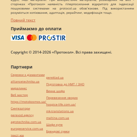
сторінках «Протокол» наявність гіперпосилання відкритого для індексації
пошуковими системами на protocol.ua обов`язкове. Під використанням
розуміється копіювання, адаптація, рерайтинг, модифікація тощо.
Повний текст
Приймаємо до оплати
Copyright © 2014-2026 «Протокол». Всі права захищені.
Партнери
Сережки з діамантами
pereklad.ua
alliancetechnika.ua
Підготовка до НМТ / ЗНО
миралинкс
Винна шафа
Веб мастер
Перевезення хворих
https://motokosmos.ua/
hospice-life.com.ua/
Синтезатори
mk-translations.ua
perevod.agency
maltina.com.ua
agrotechnika.com.ua
Шафи купе
europeservice.com.ua
Брендові сумки
текст юа