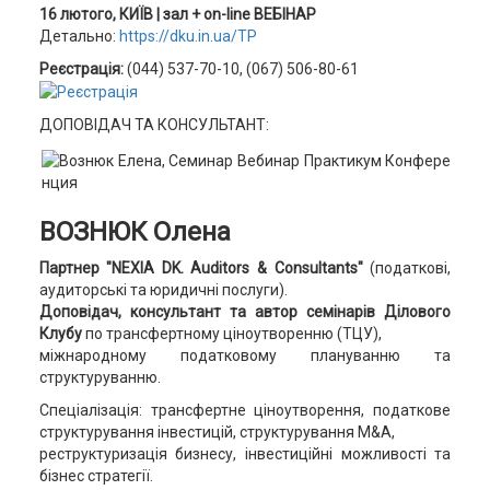
16 лютого, КИЇВ |
зал + on-line ВЕБІН
АР
Детально:
https://dku.in.ua/TP
Реєстрація:
(044) 537-70-10, (067) 506-80-61
ДОПОВІДАЧ ТА КОНСУЛЬТАНТ:
ВОЗНЮК Олена
Партнер "NEXIA DK. Auditors & Consultants"
(податкові,
аудиторські та юридичні послуги).
Доповідач, консультант та автор семінарів Ділового
Клубу
по трансфертному ціноутворенню (ТЦУ),
міжнародному податковому плануванню та
структуруванню.
Спеціалізація: трансфертне ціноутворення, податкове
структурування інвестицій, структурування M&A,
реструктуризація бизнесу, інвестиційні можливості та
бізнес стратегії.