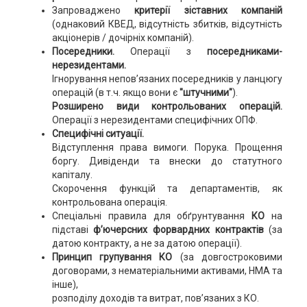
Запроваджено
критерії зіставних компаній
(однаковий КВЕД, відсутність збитків, відсутність
акціонерів / дочірніх компаній).
Посередники.
Операції з
посередниками-
нерезидентами.
Ігнорування непов’язаних посередників у ланцюгу
операцій (в т.ч. якщо вони є
"штучними"
).
Розширено види контрольованих операцій.
Операції з нерезидентами специфічних ОПФ.
Специфічні ситуації.
Відступлення права вимоги. Порука. Прощення
боргу. Дивіденди та внески до статутного
капіталу.
Скорочення функцій та департаментів, як
контрольована операція.
Спеціальні правила для обґрунтування
КО
на
підставі
ф’ючерсних форвардних контрактів
(за
датою контракту, а не за датою операції).
Принцип групування КО
(за довгостроковими
договорами, з нематеріальними активами, НМА та
інше),
розподілу доходів та витрат, пов’язаних з КО.