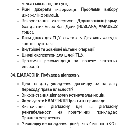
межах міжнародних угод
Різні джерела
інформації.
Проблеми вибору
джерел інформації.
Використання експертизи
Держзовнішінформу
,
баз данних Бюро Ван Дейк (
RUSLANA
,
AMADEUS
тощо).
Бази даних
для ТЦУ: «+» та «–». Для яких методів
застосовуються.
Внутрішні та зовнішні зіставні операції.
Цінові експертизи
для цілей ТЦУ.
Практичні рекомендації по пошуку зіставних
операцій.
34. ДІАПАЗОНИ. Побудова діапазону.
Ціни
на дату
укладення договору
чи на дату
переходу права власності?
Використання
діапазону котирувальних цін.
Як рахувати
КВАРТИЛІ?
Практичні приклади.
Визначення
діапазону цін
та
діапазону
рентабельності
на практичних прикладах.
Правила розрахунку.
У випадку непопадання
ціни/рентабельності КО в