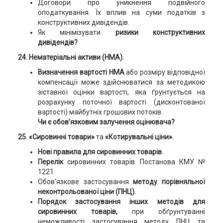
Договори про уникнення подвійного
оподаткування. Їх вплив на суми податків з
конструктивних дивідендів.
Як мінімізувати
ризики конструктивних
дивідендів?
24. Нематеріальні активи (НМА).
Визначення вартості НМА
або розміру відповідної
компенсації може здійснюватися за методикою
зіставної оцінки вартості, яка ґрунтується на
розрахунку поточної вартості (дисконтованої
вартості) майбутніх грошових потоків.
Чи є обов’язковим залучення оцінювача?
25.
«Сировинні товари»
та
«Котирувальні ціни».
Нові правила для сировинних товарів.
Перелік
сировинних товарів. Постанова КМУ №
1221.
Обов’язкове застосування
методу порівняльної
неконтрольованої ціни (ПНЦ).
Порядок застосування інших методів для
сировинних товарів,
при обґрунтуванні
неможливості застосування методу ПНЦ та