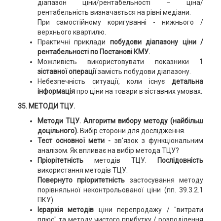
діапазон ціни/рентабельності – ціна/
рентабельність визначається на рівні медіани.
При самостійному коригуванні - нижнього /
верхнього квартилю.
Практичні приклади
побудови діапазону ціни /
рентабельності по Постанові КМУ.
Можливість використовувати показники
1
зіставної операції
замість побудови діапазону.
Небезпечність ситуації, коли існує
детальна
інформація
про ціни на товари в зіставних умовах.
35. МЕТОДИ ТЦУ.
Методи ТЦУ. Алгоритм вибору методу (найбільш
доцільного).
Вибір сторони для дослідження.
Тест основної мети -
зв'язок з функціональним
аналізом. Як впливає на вибір метода ТЦУ?
Пріорітетність
методів ТЦУ.
Послідовність
використання методів ТЦУ.
Повернуто пріоритетність
застосування методу
порівняльної неконтрольованої ціни (пп. 39.3.2.1
ПКУ).
Ієрархія методів
ціни перепродажу / "витрати
плюс" та методу чистого прибутку / розподілення