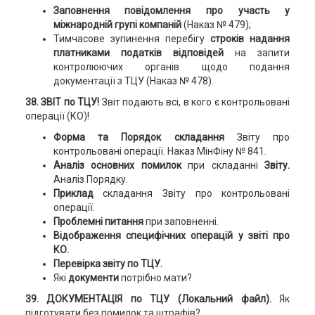
Заповнення повідомлення про участь у
міжнародній групі компаній
(Наказ № 479);
Тимчасове зупинення перебігу
строків надання
платниками податків відповідей
на запити
контролюючих органів щодо подання
документації з ТЦУ (Наказ № 478).
38. ЗВІТ по ТЦУ!
Звіт подають всі, в кого є контрольовані
операції (КО)!
Форма та Порядок складання
Звіту про
контрольовані операції. Наказ МінФіну № 841.
Аналіз основних помилок
при складанні
Звіту.
Аналіз Порядку.
Приклад
складання Звіту про контрольовані
операції.
Проблемні питання
при заповненні.
Відображення специфічних операцій у звіті про
КО.
Перевірка звіту по ТЦУ.
Які
документи
потрібно мати?
39. ДОКУМЕНТАЦІЯ по ТЦУ (Локальний файл).
Як
підготувати без помилок та штрафів?