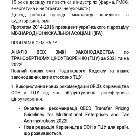
15 років досвіду та практики в індустріях (фарма, FMCG,
енергетика и нефта&газ, нерухомість).
Досвід роботи: провідні міжнародні юридичні та
аудиторські фірми.
Протягом 2014-2016 президент українського підрозділу
МІЖНАРОДНОЇ ФІСКАЛЬНОЇ АСОЦІАЦІЇ (IFA).
ПРОГРАМА СЕМІНАРУ:
АНАЛІЗ ВСІХ ЗМІН ЗАКОНОДАВСТВА
по
ТРАНСФЕРТНОМУ ЦІНОУТВОРЕННЮ (ТЦУ) за 2021 та на
2022!
Повний аналіз змін Податкового Кодексу та інших
законодавчих актів стосовно ТЦУ.
1. Використання нових рекомендацій OECD, Керівництва
ООН з ТЦУ
під час
обґрунтування
трансферного
ціноутворення.
Оновленні рекомендації OECD Transfer Pricing
Guidelines for Multinational Enterprises and Tax
Administrations 2022!
Нова редакція Керівництва ООН з ТЦУ для країн,
що розвиваються.