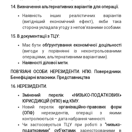
14. Визначення альтернативних варіантів для операції.
Наявність інших реалістичних варіантів
(вигідніший економічний ефект), якби така
сторона укладала угоду з непов'язаними особами.
15. В документації з ТЦУ:
Має бути
обґрунтування економічної доцільності
(вигоди у порівнянні із неконтрольованими
операціями, альтернативними варіантами).
Наявності ділової мети.
ПОВ’ЯЗАНІ ОСОБИ. НЕРЕЗИДЕНТИ. НПЮ. Повередники.
Бенефіціарні власники. Представництва
16. НЕРЕЗИДЕНТИ.
Змінений перелік «НИЗЬКО-ПОДАТКОВИХ»
ЮРИСДИКЦІЙ (НПЮ) від КМУ.
Новий перелік
організаційно-правових форм
(ОПФ)
нерезидентів, операції з якими
контролюються – дата набрання чинності.
Чи застосовується ТЦУ при роботі з
"низько-
податковими" суб’єктами
, зареєстрованими в