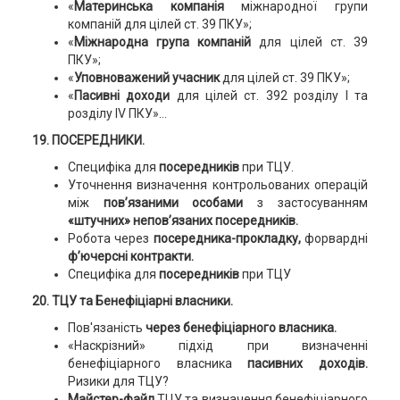
«
Материнська компанія
міжнародної групи
компаній для цілей ст. 39 ПКУ»;
«
Міжнародна група компаній
для цілей ст. 39
ПКУ»;
«
Уповноважений учасник
для цілей ст. 39 ПКУ»;
«
Пасивні доходи
для цілей ст. 392 розділу І та
розділу IV ПКУ»...
19. ПОСЕРЕДНИКИ.
Специфіка для
посередників
при ТЦУ.
Уточнення визначення контрольованих операцій
між
пов’язаними особами
з застосуванням
«штучних» непов’язаних посередників.
Робота через
посередника-прокладку,
форвардні
ф’ючерсні контракти.
Специфіка для
посередників
при ТЦУ
20. ТЦУ та Бенефіціарні власники.
Пов'язаність
через бенефіціарного власника.
«Наскрізний» підхід при визначенні
бенефіціарного власника
пасивних доходів.
Ризики для ТЦУ?
Майстер-файл
ТЦУ та визначення бенефіціарного