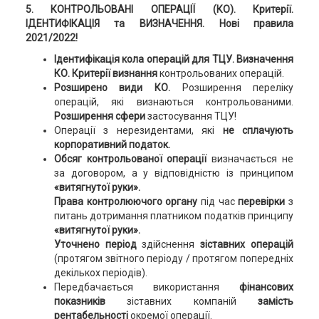
5. КОНТРОЛЬОВАНІ ОПЕРАЦІЇ (КО).
Критерії.
ІДЕНТИФІКАЦІЯ та ВИЗНАЧЕННЯ. Нові правила
2021/2022!
Ідентифікація кола операцій для ТЦУ.
Визначення
КО. Критерії
визнання
контрольованих операцій.
Розширено види КО.
Розширення переліку
операцій, які визнаються контрольованими.
Розширення сфери
застосування ТЦУ!
Операції з нерезидентами, які
не сплачують
корпоративний податок.
Обсяг контрольованої операції
визначається не
за договором, а у відповідністю із принципом
«витягнутої руки».
Права контролюючого органу
під час
перевірки
з
питань дотримання платником податків принципу
«витягнутої руки».
Уточнено період
здійснення
зіставних операцій
(протягом звітного періоду / протягом попередніх
декількох періодів).
Передбачається використання
фінансових
показників
зіставних компаній
замість
рентабельності
окремої операції.