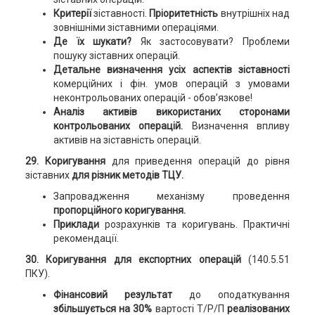
Критерії
зіставності.
Пріоритетність
внутрішніх над
зовнішніми зіставними операціями.
Де їх шукати?
Як застосовувати? Проблеми
пошуку зіставних операцій.
Детальне визначення усіх аспектів зіставності
комерційних і фін. умов операцій з умовами
неконтрольованих операцій - обов’язкове!
Аналіз активів використаних сторонами
контрольованих операцій.
Визначення впливу
активів на зіставність операцій.
29. Коригування
для приведення операцій до рівня
зіставних
для різник методів ТЦУ.
Запровадження механізму проведення
пропорційного коригування.
Приклади
розрахунків та коригувань. Практичні
рекомендації.
30. Коригування для експортних операцій
(140.5.51
ПКУ).
Фінансовий результат
до оподаткування
збільшується на 30%
вартості Т/Р/П
реалізованих