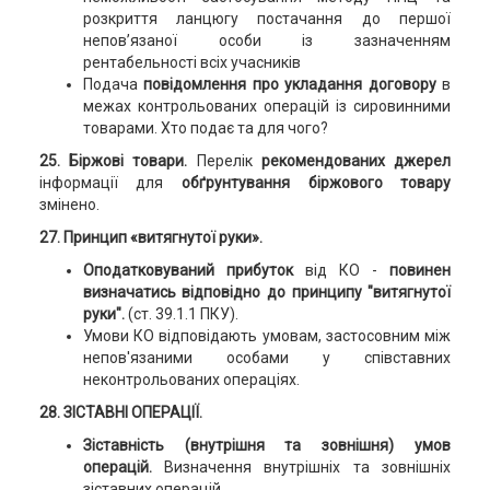
розкриття ланцюгу постачання до першої
непов’язаної особи із зазначенням
рентабельності всіх учасників
Подача
повідомлення про укладання договору
в
межах контрольованих операцій із сировинними
товарами. Хто подає та для чого?
25. Біржові товари.
Перелік
рекомендованих джерел
інформації для
обґрунтування біржового товару
змінено.
27. Принцип «витягнутої руки».
Оподатковуваний прибуток
від КО -
повинен
визначатись відповідно до принципу "витягнутої
руки".
(ст. 39.1.1 ПКУ).
Умови КО відповідають умовам, застосовним між
непов'язаними особами у співставних
неконтрольованих операціях.
28. ЗІСТАВНІ ОПЕРАЦІЇ.
Зіставність (внутрішня та зовнішня) умов
операцій.
Визначення внутрішніх та зовнішніх
зіставних операцій.