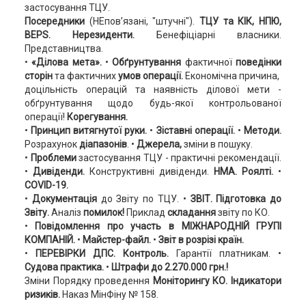
застосування ТЦУ.
Посередники
(НЕпов’язані, "штучні").
ТЦУ та КІК, НПЮ,
BEPS. Нерезиденти.
Бенефіціарні власники.
Представництва.
•
«Ділова мета».
•
Обґрунтування
фактичної
поведінки
сторін
та фактичних
умов операції.
Економічна причина,
доцільність операцій та наявність ділової мети -
обґрунтування щодо будь-якої контрольованої
операції!
Корегування.
•
Принцип витягнутої руки.
•
Зіставні операції.
•
Методи.
Розрахунок
діапазонів
. •
Джерела,
зміни в пошуку.
•
Проблеми
застосування ТЦУ - практичні рекомендації.
•
Дивіденди.
Конструктивні дивіденди.
НМА. Роялті.
•
COVID-19.
•
Документація
до Звіту по ТЦУ. •
ЗВІТ. Підготовка до
Звіту.
Аналіз
помилок!
Приклад
складання
звіту по КО.
•
Повідомлення про
участь в МІЖНАРОДНІЙ ГРУПІ
КОМПАНІЙ.
•
Майстер-файл.
•
Звіт в розрізі країн.
•
ПЕРЕВІРКИ ДПС.
Контроль.
Гарантії платникам. •
Судова практика.
•
Штрафи до 2.270.000 грн.!
Зміни Порядку проведення
Моніторингу КО. Індикатори
ризиків.
Наказ МінФіну № 158.