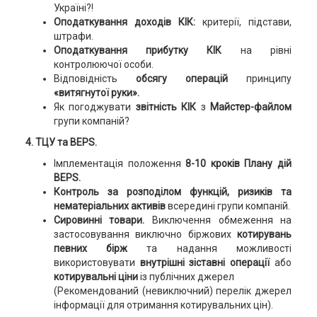
Україні?!
Оподаткування доходів КІК:
критерії, підстави,
штрафи.
Оподаткування прибутку
КІК
на рівні
контролюючої особи.
Відповідність
обсягу операцій
принципу
«витягнутої руки».
Як погоджувати
звітність КІК
з
Майстер-файлом
групи компаній?
4. ТЦУ та BEPS.
Імплементація положення
8-10 кроків Плану дій
BEPS.
Контроль за розподілом функцій, ризиків та
нематеріальних активів
всередині групи компаній.
Сировинні товари.
Виключення обмеження на
застосовування виключно біржових
котирувань
певних бірж
та надання можливості
використовувати
внутрішні зіставні операції
або
котирувальні ціни
із публічних джерел
(Рекомендований (невиключний) перелік джерел
інформації для отримання котирувальних цін).