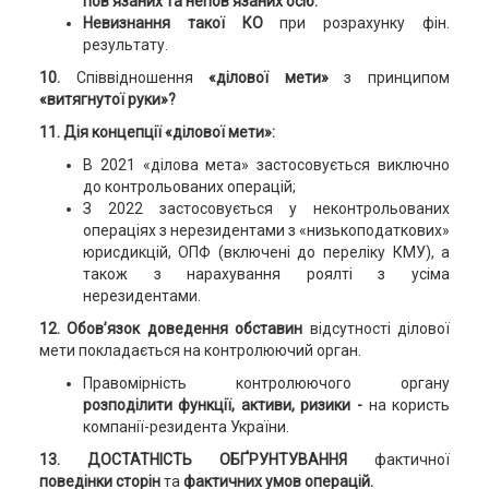
пов'язаних та непов'язаних осіб.
Невизнання такої КО
при розрахунку фін.
результату.
10.
Співвідношення
«ділової мети»
з принципом
«витягнутої руки»?
11. Дія концепції «ділової мети»:
В 2021 «ділова мета» застосовується виключно
до контрольованих операцій;
З 2022 застосовується у неконтрольованих
операціях з нерезидентами з «низькоподаткових»
юрисдикцій, ОПФ (включені до переліку КМУ), а
також з нарахування роялті з усіма
нерезидентами.
12. Обов’язок доведення обставин
відсутності ділової
мети покладається на контролюючий орган.
Правомірність контролюючого органу
розподілити функції, активи, ризики -
на користь
компанії-резидента України.
13. ДОСТАТНІСТЬ ОБҐРУНТУВАННЯ
фактичної
поведінки сторін
та
фактичних умов операцій.