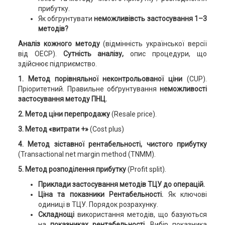
прибутку.
Як обгрунтувати
неможливівсть застосування 1–3
методів?
Аналіз кожного методу
(відмінність української версії
від ОЕСР).
Сутність аналізу,
опис процедури, що
здійснює підприємство.
1. Метод порівняльної неконтрольованої ціни
(CUP).
Пріоритетний. Правильне обґрунтування
неможливості
застосування методу ПНЦ.
2. Метод ціни перепродажу
(Resale price).
3. Метод «витрати +»
(Cost plus)
4. Метод зіставної рентабельності, чистого прибутку
(Transactional net margin method (TNMM).
5. Метод розподілення прибутку
(Profit split).
Приклади
застосування методів ТЦУ до операцій.
Ціна та показники Рентабельності.
Як ключові
одиниці в ТЦУ. Порядок розрахунку.
Складнощі
використання методів, що базуються
на
показниках рентабельності.
Вибір показника