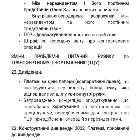
- Між нерезидентом і його постійним
представництвом.
За загальними правилами.
-
Внутрішньогосподарські розрахунки
між
нерезидентом та його постійним
представництвом.
ППР
з
донарахуванням
податку на прибуток!
Штраф
за неподачу звіту про контрольовані
операції!
ЗМІНИ. ПРОБЛЕМНІ ПИТАННЯ, РИЗИКИ
по
ТРАНСФЕРТНОМУ ЦІНОУТВОРЕННЮ (ТЦУ)!
22. Дивіденди.
Платежі за цінні папери (корпоративні права),
що
виплачуються нерезиденту,
понад суму,
яка
відповідає принципу
«витягнутої руки».
Запроваджено концепцію оподаткування, що
передбачає
коригування
за методологією та
процедурами, передбаченими для контролю за
ТЦУ, при здійсненні операцій з нерезидентами.
23. Конструктивні дивіденди 2022.
Платежі, прирівняні
до дивідендів.