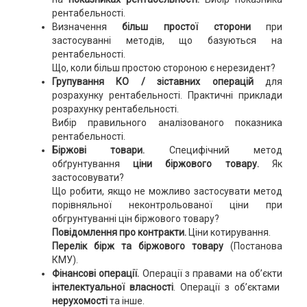
рентабельності.
Визначення
більш простої сторони
при
застосуванні методів, що базуються на
рентабельності.
Що, коли більш простою стороною є нерезидент?
Групування КО / зіставних операцій
для
розрахунку рентабельності. Практичні приклади
розрахунку рентабельності.
Вибір правильного аналізованого показника
рентабельності.
Біржові товари.
Специфічний метод
обґрунтування
ціни біржового товару.
Як
застосовувати?
Що робити, якщо не можливо застосувати метод
порівняльної неконтрольованої ціни при
обгрунтуванні цін біржового товару?
Повідомлення про контракти.
Ціни котирування.
Перелік бірж та біржового товару
(Постанова
КМУ).
Фінансові операції.
Операції з правами на об’єкти
інтелектуальної власності
. Операції з об’єктами
нерухомості
та інше.