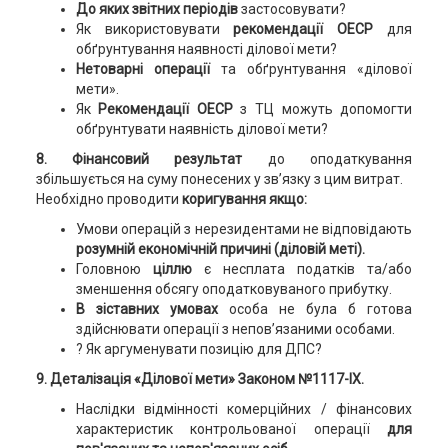
До яких звітних періодів
застосовувати?
Як використовувати
рекомендації ОЕСР
для
обґрунтування наявності ділової мети?
Нетоварні операції
та обґрунтування «ділової
мети».
Як
Рекомендації ОЕСР
з ТЦ можуть допомогти
обґрунтувати наявність ділової мети?
8. Фінансовий результат
до оподаткування
збільшується на суму понесених у зв’язку з цим витрат.
Необхідно проводити
коригування якщо:
Умови операцій з нерезидентами не відповідають
розумній економічній причині (діловій меті).
Головною
ціллю
є несплата податків та/або
зменшення обсягу оподатковуваного прибутку.
В зіставних умовах
особа не була б готова
здійснювати операції з непов’язаними особами.
? Як аргуменувати позицію для ДПС?
9. Деталізація «Ділової мети» Законом №1117-IX.
Наслідки відмінності комерційних / фінансових
характеристик контрольованої операції
для