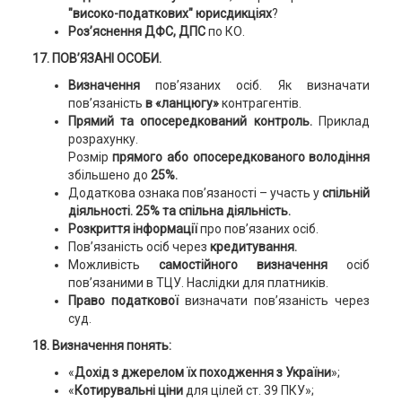
"високо-податкових" юрисдикціях
?
Роз’яснення ДФС, ДПС
по КО.
17. ПОВ’ЯЗАНІ ОСОБИ.
Визначення
пов’язаних осіб. Як визначати
пов’язаність
в «ланцюгу»
контрагентів.
Прямий та опосередкований контроль.
Приклад
розрахунку.
Розмір
прямого або опосередкованого володіння
збільшено до
25%.
Додаткова ознака пов’язаності – участь у
спільній
діяльності. 25% та спільна діяльність.
Розкриття інформації
про пов’язаних осіб.
Пов’язаність осіб через
кредитування.
Можливість
самостійного визначення
осіб
пов’язаними в ТЦУ. Наслідки для платників.
Право податкової
визначати пов’язаність через
суд.
18. Визначення понять:
«
Дохід з джерелом їх походження з України
»;
«
Котирувальні ціни
для цілей ст. 39 ПКУ»;