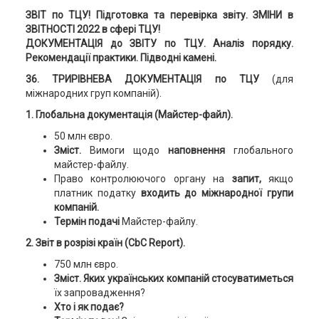
ЗВІТ по ТЦУ! Підготовка та перевірка звіту. ЗМІНИ в
ЗВІТНОСТІ 2022 в сфері ТЦУ!
ДОКУМЕНТАЦІЯ до ЗВІТУ по ТЦУ. Аналіз порядку.
Рекомендації практики. Підводні камені.
36
.
ТРИРІВНЕВА ДОКУМЕНТАЦІЯ по ТЦУ
(для
міжнародних груп компаній).
1. Глобальна документація (Майстер-файл).
50 млн євро.
Зміст.
Вимоги щодо
наповнення
глобального
майстер-файлу.
Право контролюючого органу на
запит,
якщо
платник податку
входить до міжнародної групи
компаній.
Термін подачі
Майстер-файлу.
2. Звіт в розрізі країн (CbC Report)
.
750 млн євро.
Зміст. Яких українських компаній стосуватиметься
їх запровадження?
Хто і як подає?