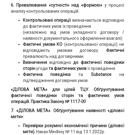
6. Превалювання «сутності» над «формою»
у процесі
аналізу контрольованих операцій.
Контрольовані операції
визначаються відповідно
до фактичних умов їх проведення
(незалежно від умов укладеного договору /
наявності документального оформлення взагалі)
Фактичні умови КО
(контрольованої операції) не
відповідають умовам договору.
Фактичні
превалюють над договірними
.
Визначення
відповідно
до фактичної поведінки
сторін
угоди
та фактичних умов
її проведення.
Фактична поведінка
та
Substance
на
підтвердження договірних умов.
«ДІЛОВА МЕТА» для цілей ТЦУ. Обґрунтування
фактичної поведінки сторін та фактичних умов
операцій. Практика Закону № 1117-IX!
7. «ДІЛОВА МЕТА».
Обґрунтування наявності «ділової
мети»:
Перевірки розумної економічної причини (ділової
мети).
Наказ МінФіну № 11 від 13.1.2022р.