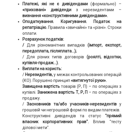
Платежі, які не є дивідендами
(формально) –
«приховані» дивіденди
з нерезидентами –
визнання «конструктивними дивідендами».
Оподаткування. Коригування. Податок на
репатріацію.
Правила «звичайні» та «різні». Строки
оплати.
Розрахунок податків:
/
Для різноманітних випадків
(імпорт, експорт,
передоплата, післяплата…);
/ Для різних типів договорів
(роялті, відсотки,
купівля-продаж…).
Виплати на користь:
/
Нерезидентів,
у межах контрольованих операцій
(КО). Порушено принцип
«витягнутої руки».
Завищена вартість
товарів (Р, П) – по операціях з
купівлі.
Занижена вартість Т, Р, П
– по операціях з
продажу.
/
Засновників та/або учасників-нерезидентів
у
грошовій чи негрошовій формі по видам платежів.
Конструктивні дивідендів та статус
"прямий
власник корпоративних прав".
Вплив "тесту
ділової мети".