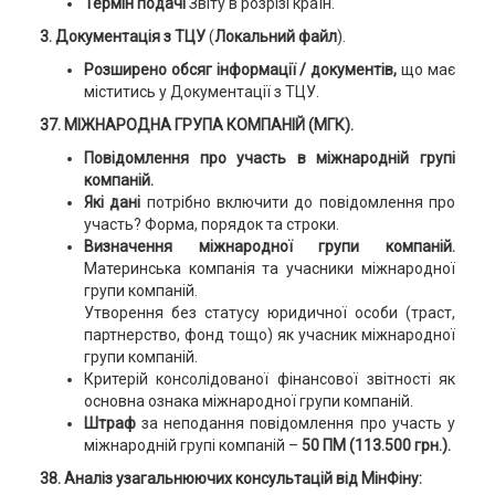
Термін подачі
Звіту в розрізі країн.
3. Документація з ТЦУ
(
Локальний файл
).
Розширено обсяг інформації / документів,
що має
міститись у Документації з ТЦУ.
37. МІЖНАРОДНА ГРУПА КОМПАНІЙ (МГК).
Повідомлення про участь в міжнародній групі
компаній.
Які дані
потрібно включити до повідомлення про
участь? Форма, порядок та строки.
Визначення міжнародної групи компаній.
Материнська компанія та учасники міжнародної
групи компаній.
Утворення без статусу юридичної особи (траст,
партнерство, фонд тощо) як учасник міжнародної
групи компаній.
Критерій консолідованої фінансової звітності як
основна ознака міжнародної групи компаній.
Штраф
за неподання повідомлення про участь у
міжнародній групі компаній –
50 ПМ (113.500 грн.).
38. Аналіз узагальнюючих консультацій від МінФіну: