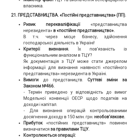
власника.
21. ПРЕДСТАВНИЦТВА. «Постійні представництва» (ПП).
Ризик перекваліфікації
«представництва
нерезидента»
в «постійне представництво».
В т.ч. через місце бізнесу, здійснення
господарської діяльність в Україні!
Критерії визнання.
Їх пов’язаність із
функціональним аналізом в ТЦУ?
Як документація з ТЦУ може стати джерелом
інформації для визнання наявності «постійного
представництва» нерезидента в Україні.
Вимоги
до предстаництв.
Суттєві зміни за
Законом №466.
- Термін приведено у відповідність до вимог
Модельної конвенції ОЕСР щодо податків на
доходи і капітал.
- Для визнання операцій контрольованими
досягнення доходу в 150 млн. грн.
необов’язкове.
Прибуток
«постійних представництв» повинен
визначатися
за правилами ТЦУ.
Контролюються операції: