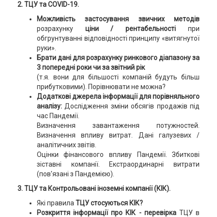
2. ТЦУ та COVID-19.
Можливість застосування звичних методів
розрахунку
ціни / рентабельності
при
обгрунтуванні відповідності принципу «витягнутої
руки».
Брати дані для розрахунку ринкового діапазону за
3 попередні роки чи за звітний рік
(т.я. вони для більшості компаній будуть більш
прибутковими). Порівнювати не можна?
Додаткові джерела інформації для порівняльного
аналізу:
Дослідження зміни обсягів продажів під
час Пандемії.
Визначення завантаження потужностей.
Визначення впливу витрат. Дані галузевих /
аналітичних звітів.
Оцінки фінансового впливу Пандемії. Збиткові
зіставні компанії. Екстраординарні витрати
(пов'язані з Пандемією).
3. ТЦУ та Контрольовані іноземні компанії (КІК).
Які правила
ТЦУ стосуються КІК?
Розкриття інформації про КІК -
перевірка
ТЦУ в