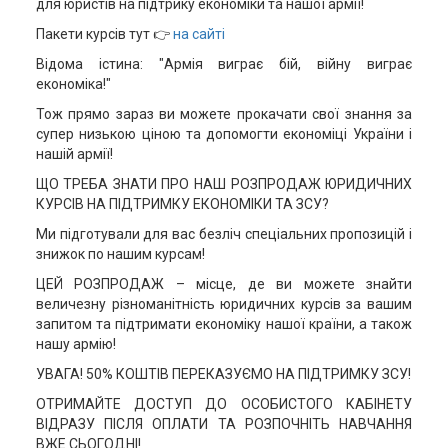
для юристів на підтрику економіки та нашої армії!
Пакети курсів тут 👉
на сайті
Відома істина: "Армія виграє бій, війну виграє
економіка!"
Тож прямо зараз ви можете прокачати свої знання за
супер низькою ціною та допомогти економіці України і
нашій армії!
ЩО ТРЕБА ЗНАТИ ПРО НАШ РОЗПРОДАЖ ЮРИДИЧНИХ
КУРСІВ НА ПІДТРИМКУ ЕКОНОМІКИ ТА ЗСУ?
Ми підготували для вас безліч спеціальних пропозицій і
знижок по нашим курсам!
ЦЕЙ РОЗПРОДАЖ – місце, де ви можете знайти
величезну різноманітність юридичних курсів за вашим
запитом та підтримати економіку нашої країни, а також
нашу армію!
УВАГА! 50% КОШТІВ ПЕРЕКАЗУЄМО НА ПІДТРИМКУ ЗСУ!
ОТРИМАЙТЕ ДОСТУП ДО ОСОБИСТОГО КАБІНЕТУ
ВІДРАЗУ ПІСЛЯ ОПЛАТИ ТА РОЗПОЧНІТЬ НАВЧАННЯ
ВЖЕ СЬОГОДНІ!