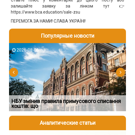
Ставте плюс у коментарях до цього посту або
залишайте заявку за лінком тут 👉
https://www.bca.education/sale-zsu
ПЕРЕМОГА ЗА НАМИ! СЛАВА УКРАЇНІ!
Популярные новости
2026-08-06
2
НБУ змінив правила примусового списання
Як
коштів: що
шк
Аналитические статьи