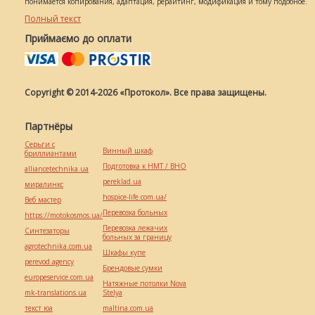
понимается копирования, адаптация, рерайтинг, модификация и тому подобное.
Полный текст
Приймаємо до оплати
Copyright © 2014-2026 «Протокол». Все права защищены.
Партнёры
Серьги с
Винный шкаф
бриллиантами
Подготовка к НМТ / ВНО
alliancetechnika.ua
pereklad.ua
миралинкс
hospice-life.com.ua/
Веб мастер
Перевозка больных
https://motokosmos.ua/
Перевозка лежачих
Синтезаторы
больных за границу
agrotechnika.com.ua
Шкафы купе
perevod.agency
Брендовые сумки
europeservice.com.ua
Натяжные потолки Nova
mk-translations.ua
Stelya
текст юа
maltina.com.ua