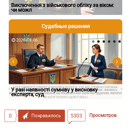
Виключення з військового обліку за віком:
Сп
чи можл
ос
Судебные решения
2026-08-06
2
У разі наявності сумніву у висновку
Як
експерта, суд
вк
0
5303
Просмотров
Понравилось