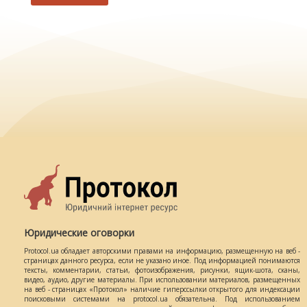
Юридические оговорки
Protocol.ua обладает авторскими правами на информацию, размещенную на веб -
страницах данного ресурса, если не указано иное. Под информацией понимаются
тексты, комментарии, статьи, фотоизображения, рисунки, ящик-шота, сканы,
видео, аудио, другие материалы. При использовании материалов, размещенных
на веб - страницах «Протокол» наличие гиперссылки открытого для индексации
поисковыми системами на protocol.ua обязательна. Под использованием