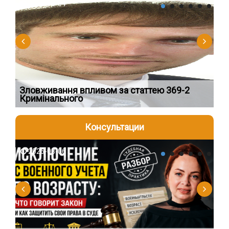
2026-08-04
2
Зловживання впливом за статтею 369-2
Пе
Кримінального
пі
Консультации
2026-08-06
2