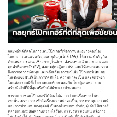
กลยุทธ์ที่ดีที่สุดในการเล่นโป๊กเกอร์เพื่อการชนะอย่างต่อเนื่อง
ได้แก่ การเล่นแบบรัดกุมแต่ดุดัน (สไตล์ TAG), ให้ความสำคัญกับ
ตำแหน่งการเล่น, เชี่ยวชาญในอัตราต่อรองของเงินกองกลางและ
มูลค่าที่คาดหวัง (EV), สังเกตคู่ต่อสู้และปรับแผนให้เหมาะสม รวม
ถึงการจัดการเงินทุนและหลีกเลี่ยงอารมณ์เสีย โป๊กเกอร์เป็นเกม
ไพ่เชิงแข่งขันที่เน้นการตัดสินใจ, ความน่าจะเป็น และจิตวิทยา
ในแต่ละรอบมีทั้งโอกาสและทักษะผสมกัน โดยผู้เล่นพยายาม
สร้างมือไพ่ที่ดีที่สุดหรือบีบให้ฝ่ายตรงข้ามหมอบ
การจะเอาชนะโป๊กเกอร์ได้ต้องใช้มากกว่าแค่เรื่องของโชค
เท่านั้น เพราะการเข้าใจเรื่องความน่าจะเป็น, การควบคุมอารมณ์
และการอ่านเกมของคู่ต่อสู้ เป็นองค์ประกอบสำคัญ ผู้เล่นโป๊กเกอร์
หลายคนมักมีปัญหากับความใจร้อน, การบริหารเงินทุน หรือการ
ไม่ปรับตัวให้เข้ากับสถานการณ์ การเดิมพันที่มีประสิทธิภาพ