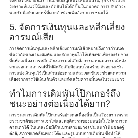
จังหวะที่เหมาะสม การแยกแยะผู้เล่นที่เล่นแบบรับ, รุก จะช่วยให้
วิเคราะห์แนวโน้มและตัดสินใจได้ดีขึ้นในอนาคต การปรับตัวจะ
ช่วยรับมือกับกลยุทธ์ที่ตายตัวช่วยเพิ่มอัตราการชนะได้
5. จัดการเงินทุนและหลีกเลี่ยง
อารมณ์เสีย
การจัดการเงินทุนและหลีกเลี่ยงอารมณ์เสียหมายถึงการกำหนด
ขีดจำกัดของเงินเดิมพัน และรักษาทุนไว้ให้เพียงพอเพื่อรองรับช่วง
ที่แพ้ต่อเนื่อง การหลีกเลี่ยงอารมณ์เสียคือการควบคุมอารมณ์หลัง
จากเจอสถานการณ์ที่ไม่ดีหรือเสียมือแบบโชคร้าย ตัวอย่างเช่น
การแบ่งเงินทุนไว้เป็นส่วนย่อยตามแต่ละเซสชันจะช่วยลดความ
เสี่ยงจากการใช้เงินเกินตัว และส่งเสริมความมั่นคงในระยะยาว
ทำไมการเดิมพันโป๊กเกอร์ถึง
ชนะอย่างต่อเนื่องได้ยาก?
การชนะการเดิมพันโป๊กเกอร์อย่างต่อเนื่องนั้นเป็นเรื่องยาก เพราะ
ธรรมชาติของการแจกไพ่และพฤติกรรมของมนุษย์นั้นไม่สามารถ
คาดเดาได้ ในแต่ละมือมีตัวแปรหลายอย่าง เช่น แนวโน้มของคู่
ต่อสู้, สภาพแวดล้อมของโต๊ะ และรูปแบบการเดิมพัน ซึ่งทำให้