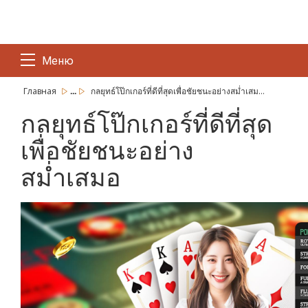
Меню
...
Главная
กลยุทธ์โป๊กเกอร์ที่ดีที่สุดเพื่อชัยชนะอย่างสม่ำเสม...
กลยุทธ์โป๊กเกอร์ที่ดีที่สุด
เพื่อชัยชนะอย่าง
สม่ำเสมอ