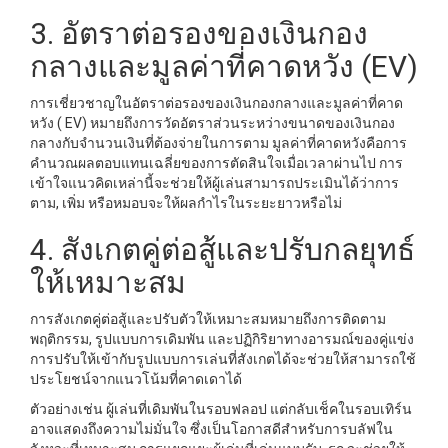
3. อัตราต่อรองของเงินกอง
กลางและมูลค่าที่คาดหวัง (EV)
การเชี่ยวชาญในอัตราต่อรองของเงินกองกลางและมูลค่าที่คาด
หวัง ( EV) หมายถึงการวัดอัตราส่วนระหว่างขนาดของเงินกอง
กลางกับจำนวนเงินที่ต้องจ่ายในการตาม มูลค่าที่คาดหวังคือการ
คำนวณผลตอบแทนเฉลี่ยของการตัดสินใจเมื่อเวลาผ่านไป การ
เข้าใจแนวคิดเหล่านี้จะช่วยให้ผู้เล่นสามารถประเมินได้ว่าการ
ตาม, เพิ่ม หรือหมอบจะให้ผลกำไรในระยะยาวหรือไม่
4. สังเกตคู่ต่อสู้และปรับกลยุทธ์
ให้เหมาะสม
การสังเกตคู่ต่อสู้และปรับตัวให้เหมาะสมหมายถึงการติดตาม
พฤติกรรม, รูปแบบการเดิมพัน และปฏิกิริยาทางอารมณ์ของคู่แข่ง
การปรับให้เข้ากับรูปแบบการเล่นที่สังเกตได้จะช่วยให้สามารถใช้
ประโยชน์จากแนวโน้มที่คาดเดาได้
ตัวอย่างเช่น ผู้เล่นที่เดิมพันในรอบฟลอป แต่กลับเช็คในรอบเทิร์น
อาจแสดงถึงความไม่มั่นใจ ซึ่งเป็นโอกาสดีสำหรับการบลัฟใน