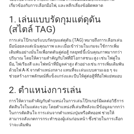
เกี่ยวข้องกับการเลือกมือไพ่, และหลีกเลี่ยงข้อผิดพลาด
1. เล่นแบบรัดกุมแต่ดุดัน
(สไตล์ TAG)
การเล่นโป๊กเกอร์แบบรัดกุมแต่ดุดัน (TAG) หมายถึงการเลือกเล่น
มือน้อยลงแต่เน้นคุณภาพ และเมื่อเข้าร่วมในเกมจะใช้การเพิ่ม
เดิมพันอย่างมั่นใจเพื่อกดดันคู่ต่อสู้ กลยุทธ์นี้เน้นคุณภาพมากกว่า
ปริมาณ โดยให้ความสำคัญกับไพ่ที่มีโอกาสชนะสูง เช่น ไพ่คู่ใน
มือ, ไพ่เรียงสี และไพ่หน้าที่มีมูลค่าสูง ตัวอย่างเช่น การเพิ่มเดิมพัน
ด้วยไพ่ A-K จากตำแหน่งกลาง แทนที่จะเล่นแบบตามเฉย ๆ จะ
ช่วยสร้างภาพลักษณ์ที่แข็งแกร่งและบีบให้คู่ต่อสู้ที่ถือไพ่แย่หมอบ
2. ตำแหน่งการเล่น
การให้ความสำคัญกับตำแหน่งในการเล่นโป๊กเกอร์มีผลต่อวิธีการ
ตัดสินใจในแต่ละรอบ โดยตำแหน่งที่เล่นทีหลังจะมีข้อมูลมากกว่า
ในการตัดสินใจ การเล่นจากตำแหน่งปุ่มหรือคัทออฟ ช่วยให้
สามารถสังเกตการกระทำของผู้เล่นก่อนหน้า ซึ่งช่วยในการเลือก
ว่าจะเดิมพัน