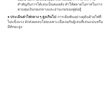
สำคัญกับการได้เล่นเป็นคนหลัง ทำให้พลาดโอกาสในการ
ควบคุมเงินกองกลางและอ่านเกมของคู่ต่อสู้
●
ประเมินค่าไพ่กลาง ๆ สูงเกินไป:
การเดิมพันอย่างดุดันด้วยไพ่ที่
ไม่แข็งแรง มักส่งผลลบโดยเฉพาะเมื่อเจอกับผู้เล่นที่เล่นแน่นหรือ
มีทักษะสูง