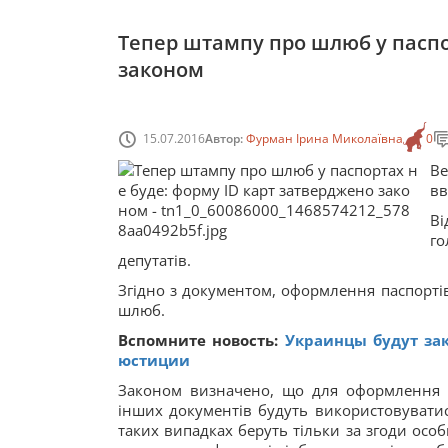
Тепер штампу про шлюб у паспо
законом
15.07.2016
Автор:
Фурман Ірина Миколаївна
0
Ве
вв
Ві
г
депутатів.
Згідно з документом, оформлення паспортів 
шлюб.
Вспомните новость:
Украинцы будут за
юстиции
Законом визначено, що для оформлення з
інших документів будуть використовуватис
таких випадках беруть тільки за згоди осо