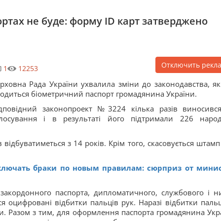
ртах не буде: форму ID карт затверджено
Отключить рекл
1
12253
рховна Рада України ухвалила зміни до законодавства, я
одиться біометричний паспорт громадянина України.
дповідний законопроект №3224 кілька разів виносивс
олосування і в результаті його підтримали 226 наро
відбуватиметься з 14 років. Крім того, скасовується штамп
ключать браки по новым правилам: сюрприз от мини
акордонного паспорта, дипломатичного, службового і н
я оцифровані відбитки пальців рук. Наразі відбитки пальц
би. Разом з тим, для оформлення паспорта громадянина Укр