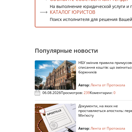
На выполнение юридической услуги и 
КАТАЛОГ ЮРИСТОВ
Поиск исполнителя для решения Вашей
Популярные новости
НБУ змінив правила примусов
списання коштів: що змінитьс
боржників
Автор:
Лента от Протокола
06.08.2026
Просмотров:
239
Коментарии:
0
Документи, на яких не
проставляється апостиль: пере
Мін’юсту
Автор:
Лента от Протокола