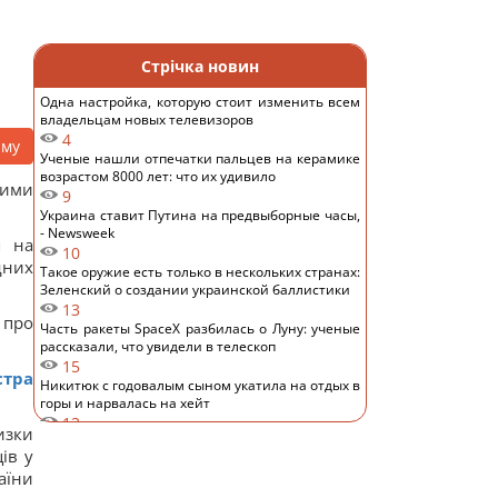
Стрічка новин
Одна настройка, которую стоит изменить всем
владельцам новых телевизоров
4
аму
Ученые нашли отпечатки пальцев на керамике
возрастом 8000 лет: что их удивило
кими
9
Украина ставит Путина на предвыборные часы,
- Newsweek
я на
10
дних
Такое оружие есть только в нескольких странах:
Зеленский о создании украинской баллистики
13
 про
Часть ракеты SpaceX разбилась о Луну: ученые
рассказали, что увидели в телескоп
15
стра
Никитюк с годовалым сыном укатила на отдых в
горы и нарвалась на хейт
13
изки
Спутник Сатурна вращается так медленно, что
ів у
его сутки продолжаются почти 16 дней
аїни
13