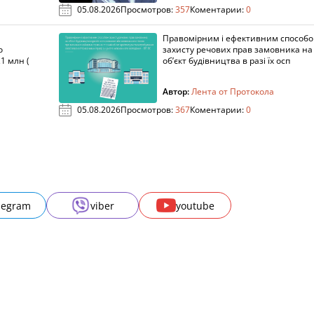
05.08.2026
Просмотров:
357
Коментарии:
0
Правомірним і ефективним способ
о
захисту речових прав замовника на
1 млн (
об’єкт будівництва в разі їх осп
Автор:
Лента от Протокола
05.08.2026
Просмотров:
367
Коментарии:
0
legram
viber
youtube