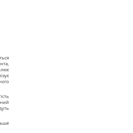
12
Трамп "наехал" на Хегсета из-за острой
нехватки ракет для ПВО, – WP
15
КНДР перебросила в Россию более 100 ракет: в
ISW объяснили, чем это грозит Украине
17
Гороскоп на 6 августа: Стрельцам -
замедлиться, Скорпионам - перенапряжение
15
6 августа: церковный праздник сегодня, какая
ться
примета в Яблочный Спас обещает счастье
нта,
106
влює
ізує
ного
ість
тний
дуть
льше