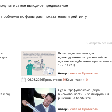
получите самое выгодное предложение
 проблемы по фильтрам, показателям и рейтингу
Смотреть все но
ого
Якщо суд встановив для
я для
відшкодування шкоди наявність
підстав, передбачених приписами ч
1 ст. 1172 Ц
Автор:
Лента от Протокола
06.08.2026
Просмотров:
59
Коментарии:
0
Суд оштрафував командира
лік від
військової частини за ігнорування
рішення на 66 560 грн
Автор:
Лента от Протокола