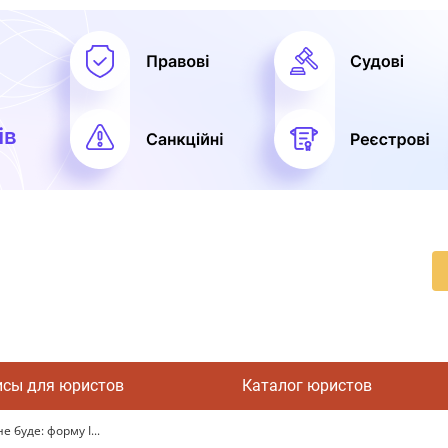
исы для юристов
Каталог юристов
 буде: форму I...