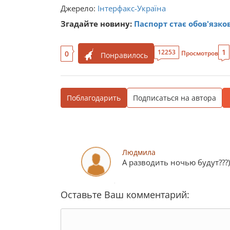
Джерело:
Інтерфакс-Україна
Згадайте новину:
Паспорт стає обов'язко
1
12253
0
Просмотров
Понравилось
Поблагодарить
Подписаться на автора
Людмила
А разводить ночью будут???)
Оставьте Ваш комментарий: