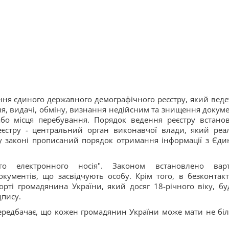
ня єдиного державного демографічного реєстру, який веде
ня, видачі, обміну, визнання недійсним та знищення докуме
або місця перебування. Порядок ведення реєстру встано
еєстру - центральний орган виконавчої влади, який реал
ж у законі прописаний порядок отримання інформації з Єди
ого електронного носія". Законом встановлено варт
кументів, що засвідчують особу. Крім того, в безконтак
орті громадянина України, який досяг 18-річного віку, бу
дпису.
ередбачає, що кожен громадянин України може мати не бі