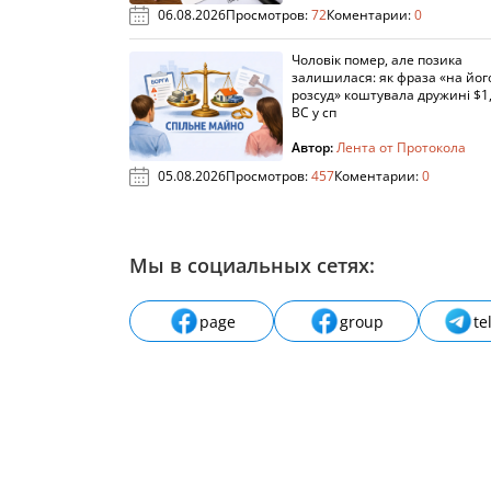
06.08.2026
Просмотров:
72
Коментарии:
0
Чоловік помер, але позика
залишилася: як фраза «на йог
розсуд» коштувала дружині $1,
ВС у сп
Автор:
Лента от Протокола
05.08.2026
Просмотров:
457
Коментарии:
0
Мы в социальных сетях:
page
group
te