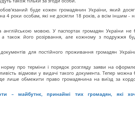
дуть також тільки за згоди особи.
зобов'язаний буде кожен громадянин України, який досяг
а 4 роки особам, які не досягли 18 років, а всім іншим - н
та англійською мовою. У паспортах громадян України не 
у, а також його розірвання, але кожному з подружжя бу
документів для постійного проживання громадян Україн
 норму про терміни і порядок розгляду заяви на оформл
ливість відмови у видачі такого документа. Тепер можна 
уде лише обмежити право громадянина на виїзд за корд
рти – майбутнє, принаймі тих громадян, які хо