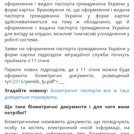
оформлення і видачі паспорта громадянина України у
формі картки. Враховуючи те, що оформлення і видача
паспорта громадянина України у формі картки
здійснюватиметься на тому ж обладнанні, що й
оформлення і видача паспорта громадянина України
для виїзду за кордон, можливі тимчасові ускладнення у
роботі системи.
Заяви на оформлення паспорта громадянина України у
формі картки підрозділи міграційної служби почнуть
приймати з 11 січня.
Перелік нових підрозділів, де з 11 січня можна буде
оформити біометричні документи, розміщений
тут
/2016/
perelik_tp.pdf">___
Згадайте новину:
Біометричні паспорти все ж таки
доведеться отримувати
.
Що таке біометричні документи і для чого вони
потрібні?
Біометричними називають документи, що посвідчують
особу та містять електронний носій інформації, на
якому записано інформацію про біометричні дані