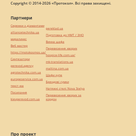
Copyright © 2014-2026 «Протокол». Всі права захищені.
Партнери
Сережки з діамантами
pereklad.ua
alliancetechnika.ua
Підготовка до НМТ / ЗНО
миралинкс
Винна шафа
Веб мастер
Перевезення хворих
https://motokosmos.ua/
hospice-life.com.ua/
Синтезатори
mk-translations.ua
perevod.agency
maltina.com.ua
agrotechnika.com.ua
Шафи купе
europeservice.com.ua
Брендові сумки
текст юа
Натяжні стелі Nova Stelya
Посилання
Перевезення хворих за
kievperevod.com.ua
кордон
Про проект