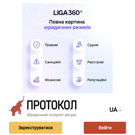
UA
Зареєструватися
Ввійти