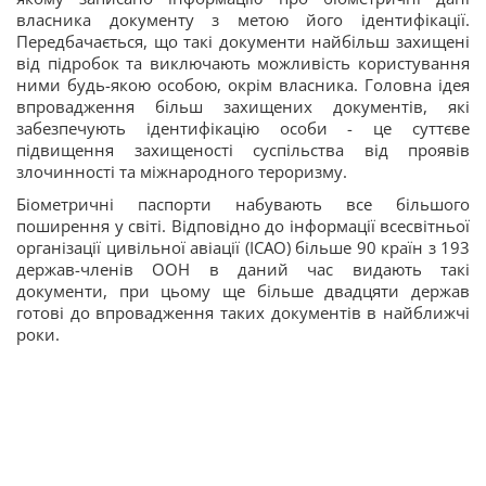
власника документу з метою його ідентифікації.
Передбачається, що такі документи найбільш захищені
від підробок та виключають можливість користування
ними будь-якою особою, окрім власника. Головна ідея
впровадження більш захищених документів, які
забезпечують ідентифікацію особи - це суттєве
підвищення захищеності суспільства від проявів
злочинності та міжнародного тероризму.
Біометричні паспорти набувають все більшого
поширення у світі. Відповідно до інформації всесвітньої
організації цивільної авіації (ICAO) більше 90 країн з 193
держав-членів ООН в даний час видають такі
документи, при цьому ще більше двадцяти держав
готові до впровадження таких документів в найближчі
роки.