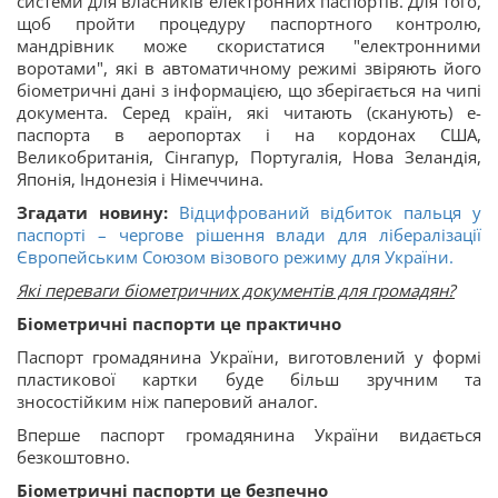
системи для власників електронних паспортів. Для того,
щоб пройти процедуру паспортного контролю,
мандрівник може скористатися "електронними
воротами", які в автоматичному режимі звіряють його
біометричні дані з інформацією, що зберігається на чипі
документа. Серед країн, які читають (сканують) е-
паспорта в аеропортах і на кордонах США,
Великобританія, Сінгапур, Португалія, Нова Зеландія,
Японія, Індонезія і Німеччина.
Згадати новину:
Відцифрований відбиток пальця у
паспорті – чергове рішення влади для лібералізації
Європейським Союзом візового режиму для України.
Які переваги біометричних документів для громадян?
Біометричні паспорти це практично
Паспорт громадянина України, виготовлений у формі
пластикової картки буде більш зручним та
зносостійким ніж паперовий аналог.
Вперше паспорт громадянина України видається
безкоштовно.
Біометричні паспорти це безпечно