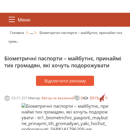
Меню
...
Головна
Біометричні паспорти – майбутнє, принаймі тих
гром...
Біометричні паспорти – майбутнє, принаймі
тих громадян, які хочуть подорожувати
Відключити рекламу
0
3919
03.01.2016
Автор:
Автор не вказаний
0