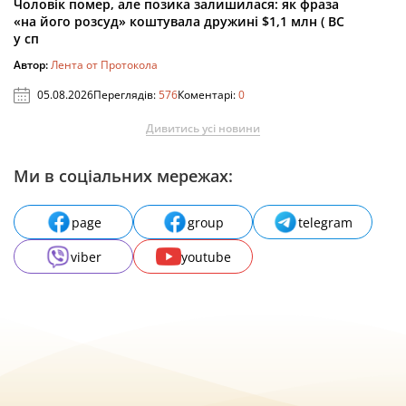
Чоловік помер, але позика залишилася: як фраза
«на його розсуд» коштувала дружині $1,1 млн ( ВС
у сп
Автор:
Лента от Протокола
05.08.2026
Переглядів:
576
Коментарі:
0
Дивитись усі новини
Ми в соціальних мережах:
page
group
telegram
viber
youtube