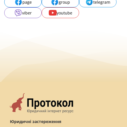
page
group
telegram
viber
youtube
Юридичні застереження