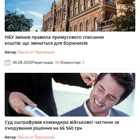
НБУ змінив правила примусового списання
коштів: що зміниться для боржників
Автор:
Лента от Протокола
06.08.2026
Переглядів:
382
Коментарі:
0
Суд оштрафував командира військової частини за
ігнорування рішення на 66 560 грн
Автор:
Лента от Протокола