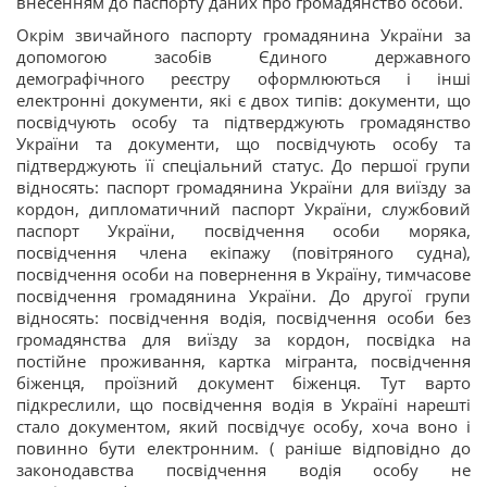
внесенням до паспорту даних про громадянство особи.
Окрім звичайного паспорту громадянина України за
допомогою засобів Єдиного державного
демографічного реєстру оформлюються і інші
електронні документи, які є двох типів: документи, що
посвідчують особу та підтверджують громадянство
України та документи, що посвідчують особу та
підтверджують її спеціальний статус. До першої групи
відносять: паспорт громадянина України для виїзду за
кордон, дипломатичний паспорт України, службовий
паспорт України, посвідчення особи моряка,
посвідчення члена екіпажу (повітряного судна),
посвідчення особи на повернення в Україну, тимчасове
посвідчення громадянина України. До другої групи
відносять: посвідчення водія, посвідчення особи без
громадянства для виїзду за кордон, посвідка на
постійне проживання, картка мігранта, посвідчення
біженця, проїзний документ біженця. Тут варто
підкреслили, що посвідчення водія в Україні нарешті
стало документом, який посвідчує особу, хоча воно і
повинно бути електронним. ( раніше відповідно до
законодавства посвідчення водія особу не