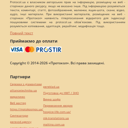
Protocol.ua є власником авторських прав на інформацію, розміщену на веб -
сторінках даного ресурсу, якщо не вказано інше. Під інформацією розуміються
тексти, коментарі, статті, фотозображення, малюнки, ящик-шота, скани, відео,
аудіо, інші матеріали. При використанні матеріалів, розміщених на веб -
сторінках «Протокол» наявність гіперпосилання відкритого для індексації
пошуковими системами на protocol.ua обов`язкове. Під використанням
розуміється копіювання, адаптація, рерайтинг, модифікація тощо.
Повний текст
Приймаємо до оплати
Copyright © 2014-2026 «Протокол». Всі права захищені.
Партнери
Сережки з діамантами
pereklad.ua
alliancetechnika.ua
Підготовка до НМТ / ЗНО
миралинкс
Винна шафа
Веб мастер
Перевезення хворих
https://motokosmos.ua/
hospice-life.com.ua/
Синтезатори
mk-translations.ua
perevod.agency
maltina.com.ua