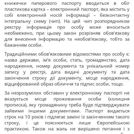
книжечки паперового паспорту вводиться в обіг
пластикова картка – електронний паспорт, яка містить у
собі електронний носій інформації – безконтактну
інтегральну схему (чип). На цей чип розпорядником
реєстру інформація про особу може вноситься
необмежено, при цьому закон розрізняв обов’язкову
для внесення інформацію та необов’язкову, тобто за
бажанням особи.
Традиційними обов’язковими відомостями про особу є:
назва держави, ім’я особи, стать, громадянство, дата
народження, номер документа та унікальний номер
запису у реєстрі, дата видачі документу та дата
закінчення строку дії документу, місце народження,
відцифрований образ обличчя та підпис особи, тощо.
За незрозумілих обставин у електронному паспорті не
вказується місце проживання особи (колишня
прописка), яку громадянину треба буде підтверджувати
зайвими іншими документами. Паспорт видається
строк на 10 років і підлягає заміні із закінченням такого
строку, і це пояснюється лише Європейською
практикою. Також на жаль не вирішено питання і з