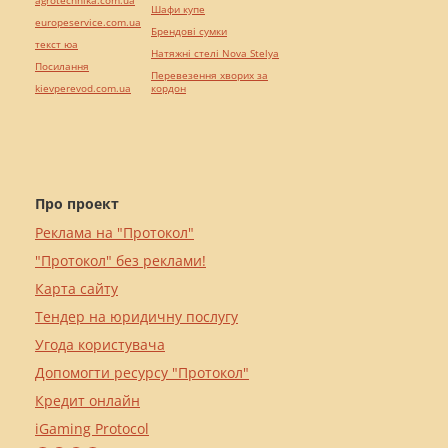
agrotechnika.com.ua
Шафи купе
europeservice.com.ua
Брендові сумки
текст юа
Натяжні стелі Nova Stelya
Посилання
Перевезення хворих за
kievperevod.com.ua
кордон
Про проект
Реклама на "Протокол"
"Протокол" без реклами!
Карта сайту
Тендер на юридичну послугу
Угода користувача
Допомогти ресурсу "Протокол"
Кредит онлайн
iGaming Protocol