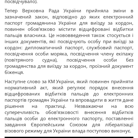
посвідчувало).
Тепер Верховна Рада України прийняла зміни в
зазначений закон, відповідно до яких електронний
паспорт громадянина України для виїзду за кордон,
повинен обов’язково містити відцифровані відбитки
пальців власника. Це нововведення також стосується і
інших документів, які посвідчують особу при виїзді за
кордон: дипломатичний паспорт, службовий паспорт,
посвідчення особи моряка, посвідчення члену екіпажу
(повітряного судна), посвідчення особи без
громадянства для виїзду за кордон, проїзний документ
біженця.
Наступне слово за КМ України, який повинен прийняти
нормативний акт, який регулює порядок внесення
відцифрованих відбитків пальців до електронних
паспортів громадян України та впровадити в життя дане
рішення на практиці. Незважаючи на всю
суперечливість обов’язковості внесення відбитків
пальців особи до електронного паспорту, поставленні
завдання Європейським Союзом для лібералізації
візового режиму для України влада поступово виконує.