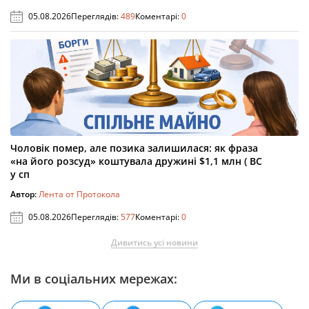
05.08.2026
Переглядів:
489
Коментарі:
0
Чоловік помер, але позика залишилася: як фраза
«на його розсуд» коштувала дружині $1,1 млн ( ВС
у сп
Автор:
Лента от Протокола
05.08.2026
Переглядів:
577
Коментарі:
0
Дивитись усі новини
Ми в соціальних мережах: