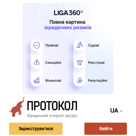
UA
Зареєструватися
Ввійти