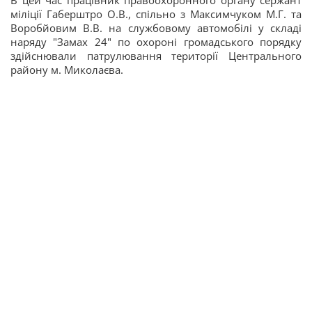
В цей час працівник правоохоронного органу сержант
міліції Габерштро О.В., спільно з Максимчуком М.Г. та
Воробйовим В.В. на службовому автомобілі у складі
наряду "Замах 24" по охороні громадського порядку
здійснювали патрулювання території Центрального
району м. Миколаєва.