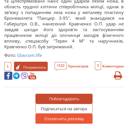
та цілеспрямовано наніс один ударом лезом ножа, в
область грудної клітини співробітника міліції, однак в
зв’язку з попаданням леза ножа у металеву пластину
бронежилета "Панцир 3-95", який знаходився на
Габерштро О.В., нанесений Кравченко О.П. удар не
завдав шкоди його здоров'ю та застосуванням
працівником міліції до злочинця заходів фізичного
впливу, спецзасобу "Терен 4 М" та наручників,
Кравченко О.П. був затриманий.
Фото:
Glavcom.life
1
1532
1
Просмотров
Коментарии
Понравилось
Поблагодарить
Подписаться на автора
Отключить рекламу