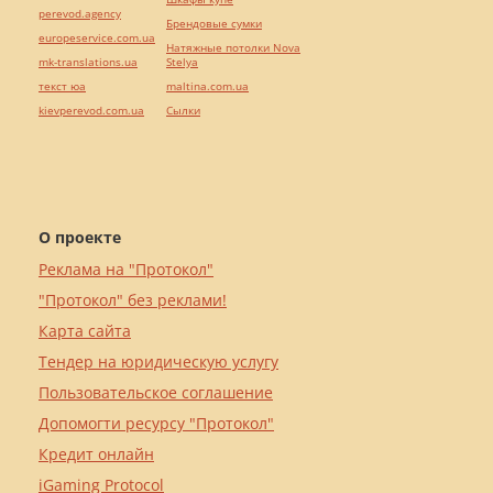
perevod.agency
Брендовые сумки
europeservice.com.ua
Натяжные потолки Nova
mk-translations.ua
Stelya
текст юа
maltina.com.ua
kievperevod.com.ua
Cылки
О проекте
Реклама на "Протокол"
"Протокол" без реклами!
Карта сайта
Тендер на юридическую услугу
Пользовательское соглашение
Допомогти ресурсу "Протокол"
Кредит онлайн
iGaming Protocol