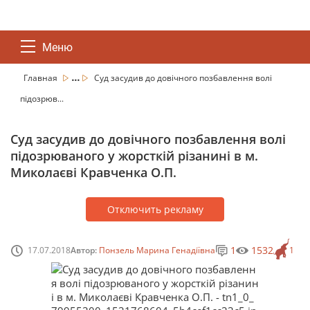
Меню
...
Главная
Суд засудив до довічного позбавлення волі
підозрюв...
Суд засудив до довічного позбавлення волі
підозрюваного у жорсткій різанині в м.
Миколаєві Кравченка О.П.
Отключить рекламу
1
1532
17.07.2018
Автор:
Понзель Марина Генадіївна
1