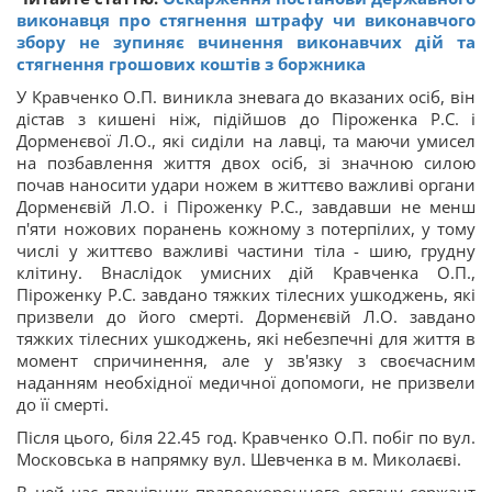
виконавця про стягнення штрафу чи виконавчого
збору не зупиняє вчинення виконавчих дій та
стягнення грошових коштів з боржника
У Кравченко О.П. виникла зневага до вказаних осіб, він
дістав з кишені ніж, підійшов до Піроженка Р.С. і
Дорменєвої Л.О., які сиділи на лавці, та маючи умисел
на позбавлення життя двох осіб, зі значною силою
почав наносити удари ножем в життєво важливі органи
Дорменєвій Л.О. і Піроженку Р.С., завдавши не менш
п'яти ножових поранень кожному з потерпілих, у тому
числі у життєво важливі частини тіла - шию, грудну
клітину. Внаслідок умисних дій Кравченка О.П.,
Піроженку Р.С. завдано тяжких тілесних ушкоджень, які
призвели до його смерті. Дорменєвій Л.О. завдано
тяжких тілесних ушкоджень, які небезпечні для життя в
момент спричинення, але у зв'язку з своєчасним
наданням необхідної медичної допомоги, не призвели
до її смерті.
Після цього, біля 22.45 год. Кравченко О.П. побіг по вул.
Московська в напрямку вул. Шевченка в м. Миколаєві.