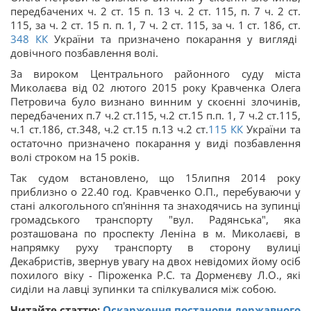
передбачених ч. 2 ст. 15 п. 13 ч. 2 ст. 115, п. 7 ч. 2 ст.
115, за ч. 2 ст. 15 п. п. 1, 7 ч. 2 ст. 115, за ч. 1 ст. 186, ст.
348
КК
України та призначено покарання у вигляді
довічного позбавлення волі.
За вироком Центрального районного суду міста
Миколаєва від 02 лютого 2015 року Кравченка Олега
Петровича було визнано винним у скоєнні злочинів,
передбачених п.7 ч.2 ст.115, ч.2 ст.15 п.п. 1, 7 ч.2 ст.115,
ч.1 ст.186, ст.348, ч.2 ст.15 п.13 ч.2 ст.
115
КК
України та
остаточно призначено покарання у виді позбавлення
волі строком на 15 років.
Так судом встановлено, що 15липня 2014 року
приблизно о 22.40 год. Кравченко О.П., перебуваючи у
стані алкогольного сп'яніння та знаходячись на зупинці
громадського транспорту "вул. Радянська", яка
розташована по проспекту Леніна в м. Миколаєві, в
напрямку руху транспорту в сторону вулиці
Декабристів, звернув увагу на двох невідомих йому осіб
похилого віку - Піроженка Р.С. та Дорменєву Л.О., які
сиділи на лавці зупинки та спілкувалися між собою.
Читайте статтю:
Оскарження постанови державного