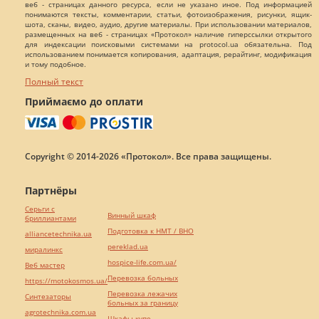
веб - страницах данного ресурса, если не указано иное. Под информацией
понимаются тексты, комментарии, статьи, фотоизображения, рисунки, ящик-
шота, сканы, видео, аудио, другие материалы. При использовании материалов,
размещенных на веб - страницах «Протокол» наличие гиперссылки открытого
для индексации поисковыми системами на protocol.ua обязательна. Под
использованием понимается копирования, адаптация, рерайтинг, модификация
и тому подобное.
Полный текст
Приймаємо до оплати
Copyright © 2014-2026 «Протокол». Все права защищены.
Партнёры
Серьги с
Винный шкаф
бриллиантами
Подготовка к НМТ / ВНО
alliancetechnika.ua
pereklad.ua
миралинкс
hospice-life.com.ua/
Веб мастер
Перевозка больных
https://motokosmos.ua/
Перевозка лежачих
Синтезаторы
больных за границу
agrotechnika.com.ua
Шкафы купе