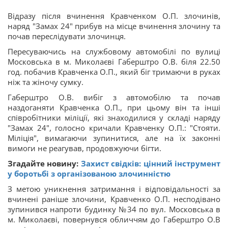
Відразу після вчинення Кравченком О.П. злочинів,
наряд "Замах 24" прибув на місце вчинення злочину та
почав переслідувати злочинця.
Пересуваючись на службовому автомобілі по вулиці
Московська в м. Миколаєві Габерштро О.В. біля 22.50
год. побачив Кравченка О.П., який біг тримаючи в руках
ніж та жіночу сумку.
Габерштро О.В. вибіг з автомобілю та почав
наздоганяти Кравченка О.П., при цьому він та інші
співробітники міліції, які знаходилися у складі наряду
"Замах 24", голосно кричали Кравченку О.П.: "Стояти.
Міліція", вимагаючи зупинитися, але на їх законні
вимоги не реагував, продовжуючи бігти.
Згадайте новину:
Захист свідків: цінний інструмент
у боротьбі з організованою злочинністю
З метою уникнення затримання і відповідальності за
вчинені раніше злочини, Кравченко О.П. несподівано
зупинився напроти будинку №34 по вул. Московська в
м. Миколаєві, повернувся обличчям до Габерштро О.В