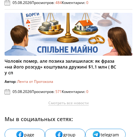
05.08.2026
Просмотров:
484
Коментарии:
0
Чоловік помер, але позика залишилася: як фраза
«на його розсуд» коштувала дружині $1,1 млн ( ВС
у сп
Автор:
Лента от Протокола
05.08.2026
Просмотров:
571
Коментарии:
0
Смотреть все новости
Мы в социальных сетях:
page
group
telegram