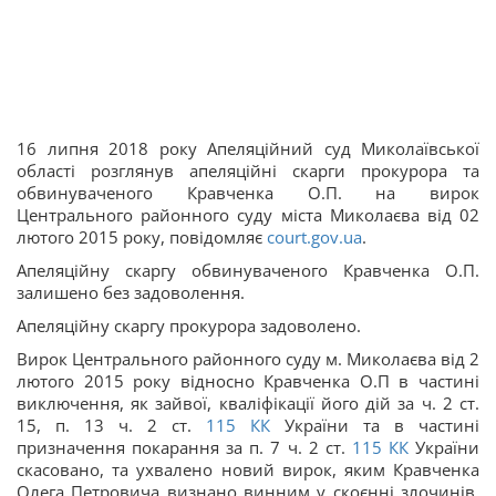
16 липня 2018 року Апеляційний суд Миколаївської
області розглянув апеляційні скарги прокурора та
обвинуваченого Кравченка О.П. на вирок
Центрального районного суду міста Миколаєва від 02
лютого 2015 року, повідомляє
court.gov.ua
.
Апеляційну скаргу обвинуваченого Кравченка О.П.
залишено без задоволення.
Апеляційну скаргу прокурора задоволено.
Вирок Центрального районного суду м. Миколаєва від 2
лютого 2015 року відносно Кравченка О.П в частині
виключення, як зайвої, кваліфікації його дій за ч. 2 ст.
15, п. 13 ч. 2 ст.
115
КК
України та в частині
призначення покарання за п. 7 ч. 2 ст.
115
КК
України
скасовано, та ухвалено новий вирок, яким Кравченка
Олега Петровича визнано винним у скоєнні злочинів,