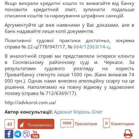
Якщо викрали кредитні кошти то вимагайте від банку
поновити кредитний ліміт, зупинити подальше
списання коштів та нарахування штрафних санкцій.
Аргументуйте це вже наявними у Вас доказами, але в
банк надавайте лише копії документів.
Позитивної судової практики достатньо, зокрема
справа № 22-ц/778/947/17, №
664/12063/14-ц
.
В аналогічній справі ми представляли інтереси клієнта
в Соснівському районному суді м. Черкаси. За
результатами судового розгляду на користь
Приватбанку стягнуто лише 1000 грн. (банк вимагав 74
000 грн.). Однак нами внесено апеляційну скаргу на це
рішення. Наполягаємо на повну відмову у задоволені
позову (справа № 712/6369/17).
http://advkorol.com.ua/
Автор консультації:
Адвокат Король Олег
0
9888
43
Просмотров
Коментарии
Понравилось