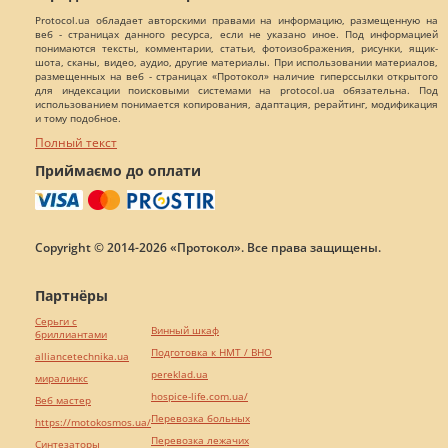
Protocol.ua обладает авторскими правами на информацию, размещенную на
веб - страницах данного ресурса, если не указано иное. Под информацией
понимаются тексты, комментарии, статьи, фотоизображения, рисунки, ящик-
шота, сканы, видео, аудио, другие материалы. При использовании материалов,
размещенных на веб - страницах «Протокол» наличие гиперссылки открытого
для индексации поисковыми системами на protocol.ua обязательна. Под
использованием понимается копирования, адаптация, рерайтинг, модификация
и тому подобное.
Полный текст
Приймаємо до оплати
Copyright © 2014-2026 «Протокол». Все права защищены.
Партнёры
Серьги с
Винный шкаф
бриллиантами
Подготовка к НМТ / ВНО
alliancetechnika.ua
pereklad.ua
миралинкс
hospice-life.com.ua/
Веб мастер
Перевозка больных
https://motokosmos.ua/
Перевозка лежачих
Синтезаторы