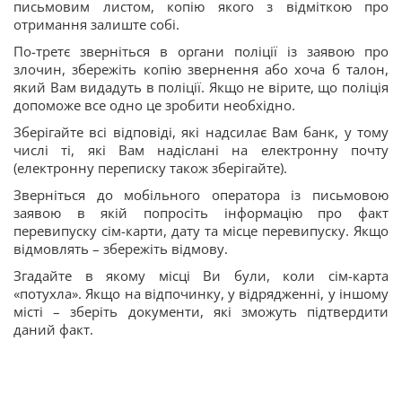
письмовим листом, копію якого з відміткою про
отримання залиште собі.
По-третє зверніться в органи поліції із заявою про
злочин, збережіть копію звернення або хоча б талон,
який Вам видадуть в поліції. Якщо не вірите, що поліція
допоможе все одно це зробити необхідно.
Зберігайте всі відповіді, які надсилає Вам банк, у тому
числі ті, які Вам надіслані на електронну почту
(електронну переписку також зберігайте).
Зверніться до мобільного оператора із письмовою
заявою в якій попросіть інформацію про факт
перевипуску сім-карти, дату та місце перевипуску. Якщо
відмовлять – збережіть відмову.
Згадайте в якому місці Ви були, коли сім-карта
«потухла». Якщо на відпочинку, у відрядженні, у іншому
місті – зберіть документи, які зможуть підтвердити
даний факт.