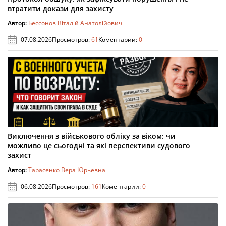
втратити докази для захисту
Автор:
Бессонов Віталій Анатолійович
07.08.2026
Просмотров:
61
Коментарии:
0
Виключення з військового обліку за віком: чи
можливо це сьогодні та які перспективи судового
захист
Автор:
Тарасенко Вера Юрьевна
06.08.2026
Просмотров:
161
Коментарии:
0