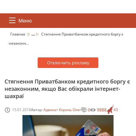
Меню
...
Главная
Стягнення Приватбанком кредитного боргу є
незаконн...
Отключить рекламу
Стягнення Приватбанком кредитного боргу є
незаконним, якщо Вас обікрали інтернет-
шахраї
0
9888
15.01.2018
Автор:
Адвокат Король Олег
43