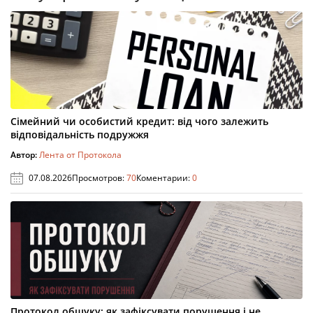
Сімейний чи особистий кредит: від чого залежить
відповідальність подружжя
Автор:
Лента от Протокола
07.08.2026
Просмотров:
70
Коментарии:
0
Протокол обшуку: як зафіксувати порушення і не