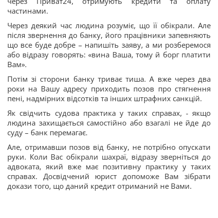
через Приват24, отримують кредити та оплату
частинами.
Через деякий час людина розуміє, що її обікрали. Але
після звернення до банку, його працівники запевняють
що все буде добре – напишіть заяву, а ми розберемося
або відразу говорять: «вина Ваша, тому й борг платити
Вам».
Потім зі сторони банку триває тиша. А вже через два
роки на Вашу адресу приходить позов про стягнення
пені, надмірних відсотків та інших штрафних санкцій.
Як свідчить судова практика у таких справах, - якщо
людина захищається самостійно або взагалі не йде до
суду – банк перемагає.
Але, отримавши позов від банку, не потрібно опускати
руки. Коли Вас обікрали шахраї, відразу зверніться до
адвоката, який вже має позитивну практику у таких
справах. Досвідчений юрист допоможе Вам зібрати
докази того, що даний кредит отриманий не Вами.