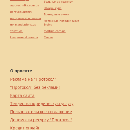
больных за границу
agrotechnika.com.ua
Шкафы купе
perevod.agency
Брендовые сумки
europeservice.com.ua
Натяжные потолки Nova
mk-translations.ua
Stelya
текст юа
maltina.com.ua
kievperevod.com.ua
Cылки
О проекте
Реклама на "Протокол"
"Протокол" без реклами!
Карта сайта
Тендер на юридическую услугу
Пользовательское соглашение
Допомогти ресурсу "Протокол"
Кредит онлайн