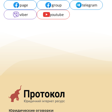
page
group
telegram
viber
youtube
Юридические оговорки