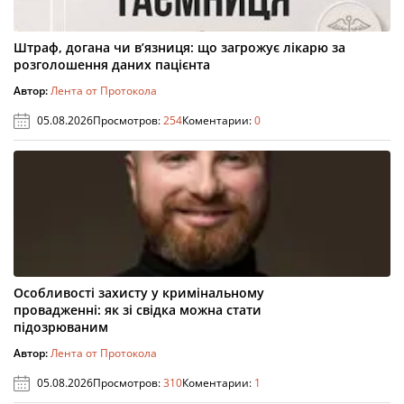
Штраф, догана чи в’язниця: що загрожує лікарю за
розголошення даних пацієнта
Автор:
Лента от Протокола
05.08.2026
Просмотров:
254
Коментарии:
0
Особливості захисту у кримінальному
провадженні: як зі свідка можна стати
підозрюваним
Автор:
Лента от Протокола
05.08.2026
Просмотров:
310
Коментарии:
1