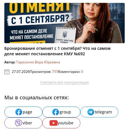
Бронирование отменят с 1 сентября? Что на самом
деле меняет постановление КМУ №692
Автор:
Тарасенко Вера Юрьевна
27.07.2026
Просмотров:
755
Коментарии:
0
Смотреть все консультации
Мы в социальных сетях:
page
group
telegram
viber
youtube