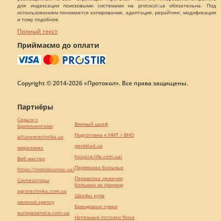
для индексации поисковыми системами на protocol.ua обязательна. Под
использованием понимается копирования, адаптация, рерайтинг, модификация
и тому подобное.
Полный текст
Приймаємо до оплати
Copyright © 2014-2026 «Протокол». Все права защищены.
Партнёры
Серьги с
Винный шкаф
бриллиантами
Подготовка к НМТ / ВНО
alliancetechnika.ua
pereklad.ua
миралинкс
hospice-life.com.ua/
Веб мастер
Перевозка больных
https://motokosmos.ua/
Перевозка лежачих
Синтезаторы
больных за границу
agrotechnika.com.ua
Шкафы купе
perevod.agency
Брендовые сумки
europeservice.com.ua
Натяжные потолки Nova