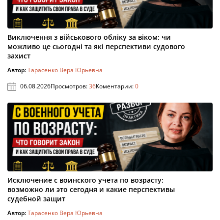
Виключення з військового обліку за віком: чи
можливо це сьогодні та які перспективи судового
захист
Автор:
Тарасенко Вера Юрьевна
06.08.2026
Просмотров:
36
Коментарии:
0
Исключение с воинского учета по возрасту:
возможно ли это сегодня и какие перспективы
судебной защит
Автор:
Тарасенко Вера Юрьевна