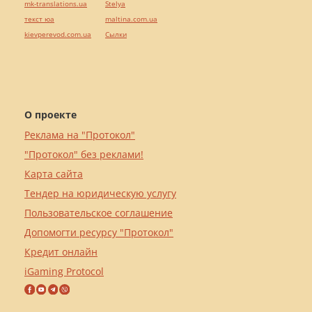
mk-translations.ua
Stelya
текст юа
maltina.com.ua
kievperevod.com.ua
Cылки
О проекте
Реклама на "Протокол"
"Протокол" без реклами!
Карта сайта
Тендер на юридическую услугу
Пользовательское соглашение
Допомогти ресурсу "Протокол"
Кредит онлайн
iGaming Protocol