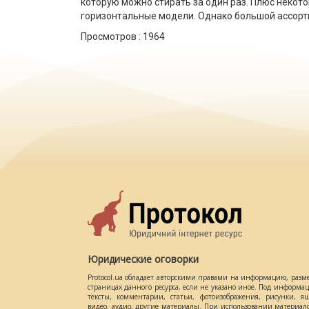
которую можно стирать за один раз. Плюс некот
горизонтальные модели. Однако большой ассорт
Просмотров :
1964
Юридические оговорки
Protocol.ua обладает авторскими правами на информацию, разм
страницах данного ресурса, если не указано иное. Под информ
тексты, комментарии, статьи, фотоизображения, рисунки, ящ
видео, аудио, другие материалы. При использовании материал