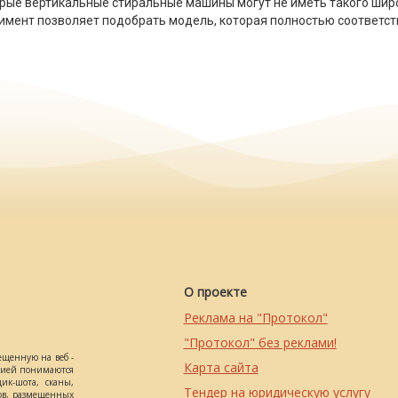
орые вертикальные стиральные машины могут не иметь такого широ
имент позволяет подобрать модель, которая полностью соответс
О проекте
Реклама на "Протокол"
"Протокол" без реклами!
ещенную на веб -
Карта сайта
ацией понимаются
ик-шота, сканы,
Тендер на юридическую услугу
ов, размещенных