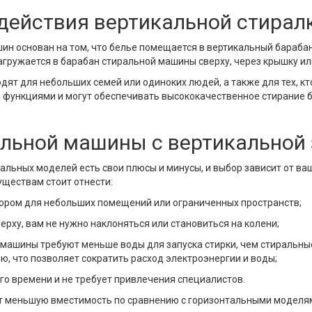
действия вертикальной стирал
н основан на том, что белье помещается в вертикальный барабан
загружается в барабан стиральной машины сверху, через крышку и
т для небольших семей или одиноких людей, а также для тех, кт
 функциями и могут обеспечивать высококачественное стирание 
льной машины с вертикальной 
кальных моделей есть свои плюсы и минусы, и выбор зависит от ва
уществам стоит отнести:
бором для небольших помещений или ограниченных пространств;
ерху, вам не нужно наклоняться или становиться на колени;
машины требуют меньше воды для запуска стирки, чем стиральные
, что позволяет сократить расход электроэнергии и воды;
ого времени и не требует привлечения специалистов.
 меньшую вместимость по сравнению с горизонтальными моделям