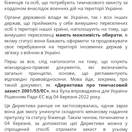
біженців та осіб, що потребують тимчасового захисту за
кордоном внаслідок воєнних дій на території України.
Органи державної влади як України, так і всіх інших
держав, що приймають у себе вимушено переселених
осіб з території нашої країни, наголошують на тому, що
вимушені переселенці
мають можливість обирати
, в
якому статусі вони бажають оформити та продовжувати
своє перебування на території іноземних держав у
зв’язку з війною в Україні.
Перш за все, слід наголосити на тому, що існують
міжнародно-правові документи, які визначають
загальні принципи, основи, що регламентують
відповідні правовідносини. Мова йде, зокрема, про
такий документ, як
«Директива про тимчасовий
захист 2001/55/EC»
, яка була впроваджена для України
Рішенням Ради ЄС від 04 березня 2022 року.
Ця Директива раніше не застосовувалась, однак зараз
вона дає змогу уникнути складного механізму надання
притулку та статусу біженця. Таким чином, починаючи з
04 березня, за допомогою цієї Директиви можна у
спрощений спосіб отримати захист в усьому