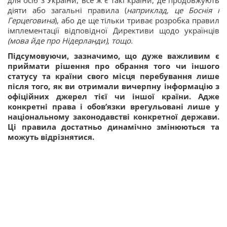
для осіб з України, все ж є такі країни, де продовжують
діяти або загальні правила (
наприклад, це Боснія і
Герцеговина
), або де ще тільки триває розробка правил
імплементації відповідної Директиви щодо українців
(
мова йде про Нідерланди
), тощо.
Підсумовуючи, зазначимо, що дуже важливим є
приймати рішення про обрання того чи іншого
статусу та країни свого місця перебування лише
після того, як ви отримали вичерпну інформацію з
офіційних джерел тієї чи іншої країни. Адже
конкретні права і обов’язки врегульовані лише у
національному законодавстві конкретної держави.
Ці правила достатньо динамічно змінюються та
можуть відрізнятися.