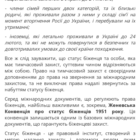
- члени сімей перших двох категорій, та їх близькі
родичі, які проживали разом з ними у складі сім’ї на
момент вторгнення Росії до України, і перебували на їх
утриманні;
- іноземці, які легально проживали в Україні до 24
лютого, та які не можуть повернутися в безпечних та
довготривалих умовах до своєї країни походження.
Все ж слід зауважити, що статус біженця та особи, яка
має тимчасовий захист, суттєвим чином відрізняються
між собою. Право на тимчасовий захист є своєрідним
доповненням до права на звернення за міжнародним
захистом, та не виключає права надалі звернутись за
набуттям статусу біженця.
Серед міжнародних документів, що регулюють права
біженців, найбільш важливими є, зокрема,
Женевська
Конвенція про статус біженців 1951 року
. Ця
конвенція залишається одним із базових міжнародних
документів, що гарантують біженцеві захист.
Статус біженця - це правовий інститут, створений з
метою надання захисту і допомоги людям, яким