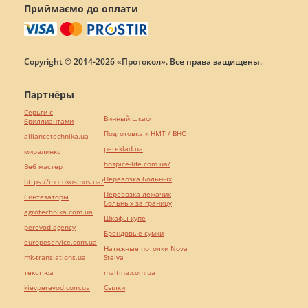
Приймаємо до оплати
Copyright © 2014-2026 «Протокол». Все права защищены.
Партнёры
Серьги с
Винный шкаф
бриллиантами
Подготовка к НМТ / ВНО
alliancetechnika.ua
pereklad.ua
миралинкс
hospice-life.com.ua/
Веб мастер
Перевозка больных
https://motokosmos.ua/
Перевозка лежачих
Синтезаторы
больных за границу
agrotechnika.com.ua
Шкафы купе
perevod.agency
Брендовые сумки
europeservice.com.ua
Натяжные потолки Nova
mk-translations.ua
Stelya
текст юа
maltina.com.ua
kievperevod.com.ua
Cылки