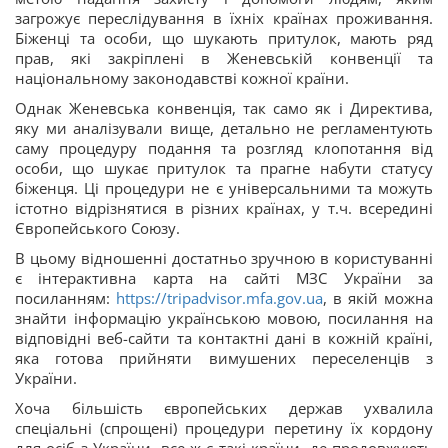
загрожує переслідування в їхніх країнах проживання.
Біженці та особи, що шукають притулок, мають ряд
прав, які закріплені в Женевській конвенції та
національному законодавстві кожної країни.
Однак Женевська конвенція, так само як і Директива,
яку ми аналізували вище, детально не регламентують
саму процедуру подання та розгляд клопотання від
особи, що шукає притулок та прагне набути статусу
біженця. Ці процедури не є універсальними та можуть
істотно відрізнятися в різних країнах, у т.ч. всередині
Європейського Союзу.
В цьому відношенні достатньо зручною в користуванні
є інтерактивна карта на сайті МЗС України за
посиланням:
https://tripadvisor.mfa.gov.ua
, в якій можна
знайти інформацію українською мовою, посилання на
відповідні веб-сайти та контактні дані в кожній країні,
яка готова прийняти вимушених переселенців з
України.
Хоча більшість європейських держав ухвалила
спеціальні (спрощені) процедури перетину їх кордону