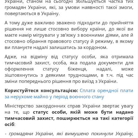
України, станом на сьогодні збільшується частка тих
громадян України, які, за умови наявності такої змоги,
повертаються в Україну.
А тому дуже важливо зважено підходити до прийняття
рішення не лише стосовно вибору країни, до якої ви
маєте намір мігрувати у зв’язку з воєнними діями, але й
стосовно обрання правового статусу й режиму, в якому
ви плануєте надалі залишатись за кордоном.
Адже, на відміну від статусу особи, яка отримала
тимчасовий захист, особа, яка подала документи для
оформлення статусу біженця, надалі, може
зіштовхнутись з деякими труднощами, в т.ч. під час
зміни попереднього рішення про виїзд з України.
Користуйтеся консультацією:
Сплата орендної плати
за нерухоме майно у період воєнного стану
Міністерство закордонних справ України звертає увагу
на те, що
статус особи, якій може бути надано
тимчасовий захист, поширюється на такі категорії
осіб
:
- громадяни України, які вимушено покинули Україну,