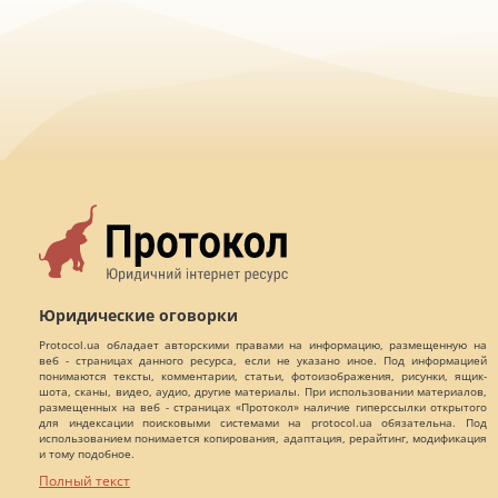
Юридические оговорки
Protocol.ua обладает авторскими правами на информацию, размещенную на
веб - страницах данного ресурса, если не указано иное. Под информацией
понимаются тексты, комментарии, статьи, фотоизображения, рисунки, ящик-
шота, сканы, видео, аудио, другие материалы. При использовании материалов,
размещенных на веб - страницах «Протокол» наличие гиперссылки открытого
для индексации поисковыми системами на protocol.ua обязательна. Под
использованием понимается копирования, адаптация, рерайтинг, модификация
и тому подобное.
Полный текст