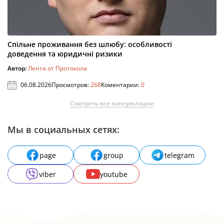
Спільне проживання без шлюбу: особливості
доведення та юридичні ризики
Автор:
Лента от Протокола
06.08.2026
Просмотров:
268
Коментарии:
0
Смотреть все консультации
Мы в социальных сетях:
page
group
telegram
viber
youtube