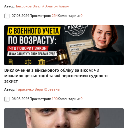
Автор:
Бессонов Віталій Анатолійович
07.08.2026
Просмотров:
254
Коментарии:
0
Виключення з військового обліку за віком: чи
можливо це сьогодні та які перспективи судового
захист
Автор:
Тарасенко Вера Юрьевна
06.08.2026
Просмотров:
190
Коментарии:
0