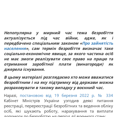
Непопулярна у мирний час тема безробіття
актуалізується під час війни, адже, як і
передбачено спеціальним законом «
Про зайнятість
населення
», сам термін безробіття визначає таке
соціально-економічне явище, за якого частина осіб
не має змоги реалізувати своє право на працю та
отримання заробітної плати (винагороди) як
джерела існування.
В цьому матеріалі розглядаємо хто може вважатися
безробітним і на яку підтримку від держави можна
розраховувати в такому випадку у воєнний час.
Наразі,
постановою від 19 березня 2022 р. № 334
Кабінет Міністрів України узгодив деякі питання
реєстрації, перереєстрації безробітних та ведення обліку
осіб, які шукають роботу, нарахування та виплати
допомоги по безробіттю
на період дії воєнного стану
.