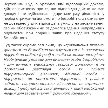
Верховний Суд, з урахуванням відповідних доказів,
дійшов висновку про те, що відповідач дійсно не мав
доходу і не здійснював підприємницьку діяльність у
період отримання допомоги по безробіттю, а позивачем
не доведено у діях відповідача умислу на зловживання
своїми обов’язками чи свідомого надання неправдивих
відомостей при поданні заяви про надання статусу
безробітного.
Суд також окремо зазначив, що «
призначення вказаної
допомоги по безробіттю пов’язується саме із наявністю/
відсутністю роботи (праці) в особи як можливості діяти.
Необхідними умовами для визнання особи безробітною
і для виплати відповідної грошової допомоги, є не
формальна реєстрація особи як суб’єкта
підприємницької діяльності, фізичної особи –
підприємця чи приватного підприємця, а реальне
зайняття підприємницькою діяльністю та отримання
доходу (прибутку) від такої діяльності, який необхідний
людині для забезпечення її фізичного існування».