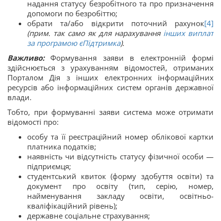
надання статусу безробітного та про призначення
допомоги по безробіттю;
обрати та/або відкрити поточний рахунок
[4]
(прим. так само як для нарахування
інших виплат
за програмою єПідтримка
).
Важливо:
Формування заяви в електронній формі
здійснюється з урахуванням відомостей, отриманих
Порталом Дія з інших електронних інформаційних
ресурсів або інформаційних систем органів державної
влади.
Тобто, при формуванні заяви система може отримати
відомості про:
особу та її реєстраційний номер облікової картки
платника податків;
наявність чи відсутність статусу фізичної особи —
підприємця;
студентський квиток (форму здобуття освіти) та
документ про освіту (тип, серію, номер,
найменування закладу освіти, освітньо-
кваліфікаційний рівень);
державне соціальне страхування;