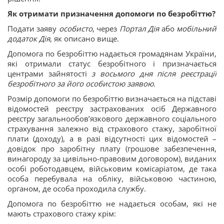
Як отримати призначення допомоги по безробіттю?
Подати заяву
особисто
, через
Портал Дія
або
мобільний
додаток Дія
, як описано вище.
Допомога по безробіттю надається громадянам України,
які отримали статус безробітного і призначається
центрами зайнятості
з восьмого дня після реєстрації
безробітного за його особистою заявою.
Розмір допомоги по безробіттю визначається на підставі
відомостей реєстру застрахованих осіб Державного
реєстру загальнообов’язкового державного соціального
страхування залежно від страхового стажу, заробітної
плати (доходу), а в разі відсутності цих відомостей –
довідок про заробітну плату (грошове забезпечення,
винагороду за цивільно-правовим договором), виданих
особі роботодавцем, військовим комісаріатом, де така
особа перебувала на обліку, військовою частиною,
органом, де особа проходила службу.
Допомога по безробіттю не надається особам, які не
мають страхового стажу крім: