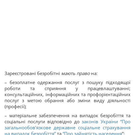
Зареєстровані безробітні
мають право
на:
– безоплатне одержання послуг з пошуку підходящої
роботи та сприяння у працевлаштуванні;
консультаційних, інформаційних та профорієнтаційних
послуг з метою обрання або зміни виду діяльності
(професії);
– матеріальне забезпечення на випадок безробіття та
соціальні послуги відповідно до
законів України “Про
загальнообов’язкове державне соціальне страхування
на випадок безробіття”
та
“
Про зайнятість населення
”;