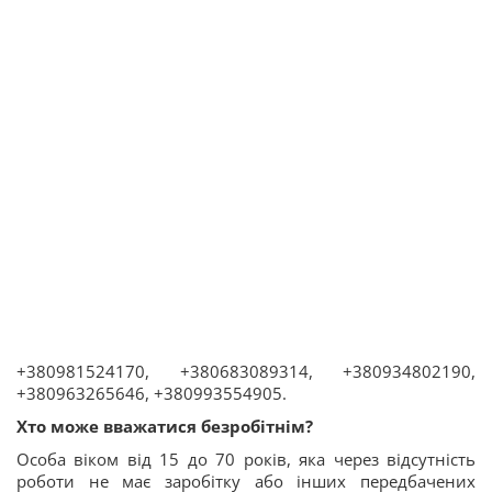
+380981524170, +380683089314, +380934802190,
+380963265646, +380993554905.
Хто може вважатися безробітнім?
Особа віком від 15 до 70 років, яка через відсутність
роботи не має заробітку або інших передбачених