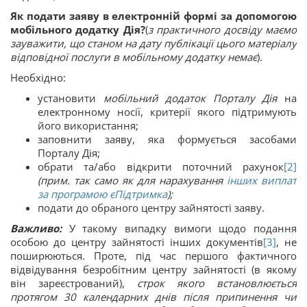
Як подати заяву в електронній формі
за допомогою
мобільного додатку Дія?
(
з практичного досвіду маємо
зауважити, що станом на дату публікації цього матеріалу
відповідної послуги в мобільному додатку немає
).
Необхідно:
установити
мобільний додаток Порталу Дія
на
електронному носії, критерії якого підтримують
його використання;
заповнити заяву, яка формується засобами
Порталу Дія;
обрати та/або відкрити поточний рахунок
[2]
(прим. так само як для нарахування
інших виплат
за програмою єПідтримка
);
подати до обраного центру зайнятості заяву.
Важливо:
У такому випадку вимоги щодо подання
особою до центру зайнятості інших документів
[3]
, не
поширюються. Проте, під час першого фактичного
відвідування безробітним центру зайнятості (в якому
він зареєстрований),
строк якого встановлюється
протягом 30 календарних днів після припинення чи