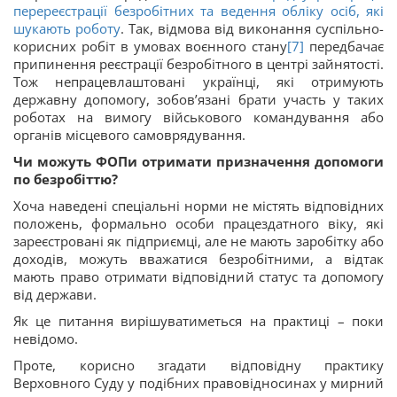
перереєстрації безробітних та ведення обліку осіб, які
шукають роботу
. Так, відмова від виконання суспільно-
корисних робіт в умовах воєнного стану
[7]
передбачає
припинення реєстрації безробітного в центрі зайнятості.
Тож непрацевлаштовані українці, які отримують
державну допомогу, зобов’язані брати участь у таких
роботах на вимогу військового командування або
органів місцевого самоврядування.
Чи можуть ФОПи отримати призначення допомоги
по безробіттю?
Хоча наведені спеціальні норми не містять відповідних
положень, формально особи працездатного віку, які
зареєстровані як підприємці, але не мають заробітку або
доходів, можуть вважатися безробітними, а відтак
мають право отримати відповідний статус та допомогу
від держави.
Як це питання вирішуватиметься на практиці – поки
невідомо.
Проте, корисно згадати відповідну практику
Верховного Суду у подібних правовідносинах у мирний