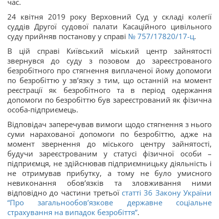
час.
24 квітня 2019 року Верховний Суд у складі колегії
суддів Другої судової палати Касаційного цивільного
суду прийняв постанову у справі
№ 757/17820/17-ц
.
В цій справі Київський міський центр зайнятості
звернувся до суду з позовом до зареєстрованого
безробітного про стягнення виплаченої йому допомоги
по безробіттю у зв’язку з тим, що останній на момент
реєстрації як безробітного та в період одержання
допомоги по безробіттю був зареєстрований як фізична
особа-підприємець.
Відповідач заперечував вимоги щодо стягнення з нього
суми нарахованої допомоги по безробіттю, адже на
момент звернення до міського центру зайнятості,
будучи зареєстрованим у статусі фізичної особи –
підприємця, не здійснював підприємницьку діяльність і
не отримував прибутку, а тому не було умисного
невиконання обов’язків та зловживання ними
відповідно до частини третьої
статті 36 Закону України
“Про загальнообов’язкове державне соціальне
страхування на випадок безробіття”
.