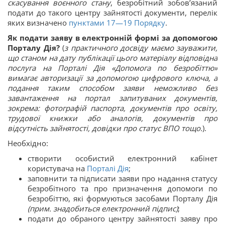
скасування воєнного стану
, безробітний зобов’язаний
подати до такого центру зайнятості документи, перелік
яких визначено
пунктами 17—19 Порядку
.
Як подати заяву в електронній формі
за допомогою
Порталу Дія?
(
з практичного досвіду маємо зауважити,
що станом на дату публікації цього матеріалу відповідна
послуга на Порталі Дія «Допомога по безробіттю»
вимагає авторизації за допомогою цифрового ключа, а
подання таким способом заяви неможливо без
завантаження на портал запитуваних документів,
зокрема: фотографій паспорта, документів про освіту,
трудової книжки або аналогів, документів про
відсутність зайнятості, довідки про статус ВПО тощо.
).
Необхідно:
створити особистий електронний кабінет
користувача на
Порталі Дія
;
заповнити та підписати заяви про надання статусу
безробітного та про призначення допомоги по
безробіттю, які формуються засобами Порталу Дія
(прим. знадобиться електронний підпис)
;
подати до обраного центру зайнятості заяву про