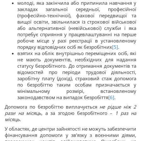
молоді, яка закінчила або припинила навчання у
закладах загальної середньої, професійної
(професійно-технічної), фахової передвищої та
вищої освіти, звільнилася із строкової військової
або альтернативної (невійськової) служби і яка
потребує сприяння у працевлаштуванні на перше
робоче місце у разі реєстрації в установленому
порядку відповідних осіб як безробітних
[5]
.
взятих на облік внутрішньо переміщених осіб, які
не мають документів, необхідних для надання
статусу безробітного. До отримання документів та
відомостей про періоди трудової діяльності,
заробітну плату (дохід), страховий стаж допомога
по безробіттю таким особам призначається у
мінімальному розмірі, встановленому
законодавством на випадок безробіття
[6]
.
Допомога по безробіттю виплачується
не рідше ніж 2
рази на місяць
, а за згодою безробітного –
1 раз на
місяць
.
У областях, де центри зайнятості не можуть забезпечити
фінансування допомоги у зв’язку з воєнними діями,