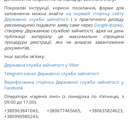
Покрокові інструкції, корисні посилання, форми для
заповнення можна знайти
на окремій сторінці сайту
Державної служби зайнятості
( з
практичного досвіду
рекомендуємо подавати заяву саме через
Google-форму
,
створену Державною службою зайнятості, адже на день
публікації матеріалу це максимально спрощена
процедура реєстрації, яка не вимагає завантаження
документів
).
Інші засоби зв’язку:
Державна служба зайнятості у Viber
Telegram-канал Державної служби зайнятості
Верифікована сторінка Державної служби зайнятості у
Facebook
Оператори «гарячої лінії» (з понеділка по п’ятницю, з
09:00 до 17:00):
+380963841043, +380677465665, +380635824623,
+380990980243,