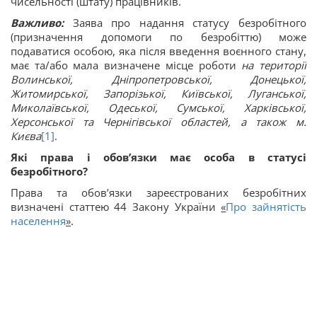
чисельності (штату) працівників.
Важливо:
Заява про надання статусу безробітного
(призначення допомоги по безробіттю) може
подаватися особою, яка після введення воєнного стану,
має та/або мала визначене місце роботи
на території
Волинської, Дніпропетровської, Донецької,
Житомирської, Запорізької, Київської, Луганської,
Миколаївської, Одеської, Сумської, Харківської,
Херсонської та Чернігівської областей, а також м.
Києва
[1]
.
Які права і обов’язки має особа в статусі
безробітного?
Права та обов’язки зареєстрованих безробітних
визначені статтею 44 Закону України
«
Про зайнятість
населення
»
.