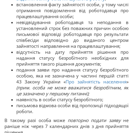
встановлення факту зайнятості особи, у тому числі
отримання повідомлення від роботодавця про
працевлаштування особи;
невідвідування роботодавця та неподання в
установлений строк без поважних причин особою
письмової відповіді роботодавця про результати
співбесіди відповідно до виданого центром
зайнятості направлення на працевлаштування;
відсутність на дату прийняття рішення про
надання статусу безробітного необхідних для
прийняття такого рішення документів;
подання заяви про надання статусу безробітного
особою, яка не зазначена у частині першій статті
43 Закону України «
Про зайнятість населення
»
(прим. особа не може вважатися безробітним, як
це зазначено у першому питанні);
наявність в особи статусу безробітного;
письмова відмова особи від пропозиції підходящої
роботи.
В такому разі особа може
повторно подати заяву
не
раніше ніж через 7 календарних днів з дня прийняття
рішення.