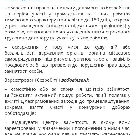
– збереження права на виплату допомоги по безробіттю
на період участі у громадських та інших роботах
тимчасового характеру (тривалістю до 180 днів, зокрема
у разі заміщення тимчасово відсутнього працівника) у
розмірах, встановлених до укладення ними строкового
трудового договору на участь у таких роботах;
– оскарження, у тому числі до суду, дій або
бездіяльності державних органів, органів місцевого
самоврядування, підприємств, установ та організацій, їх
посадових осіб, що призвели до порушення прав щодо
зайнятості особи.
Зареєстровані безробітні
зобов’язані
:
– самостійно або за сприяння центрів зайнятості
здійснювати активний пошук роботи, який полягає у
вжитті цілеспрямованих заходів до працевлаштування,
зокрема взяття участі у конкурсних доборах
роботодавців;
– відвідувати центри зайнятості, в якому вони
зареєстровані, у визначений і погоджений з ними час,
але
не рідше ніж один раз на тридцять календарних