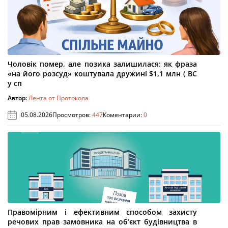
Чоловік помер, але позика залишилася: як фраза
«на його розсуд» коштувала дружині $1,1 млн ( ВС
у сп
Автор:
Лента от Протокола
05.08.2026
Просмотров:
447
Коментарии:
0
Правомірним і ефективним способом захисту
речових прав замовника на об’єкт будівництва в