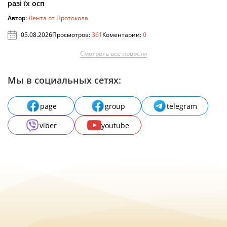
разі їх осп
Автор:
Лента от Протокола
05.08.2026
Просмотров:
361
Коментарии:
0
Смотреть все новости
Мы в социальных сетях:
page
group
telegram
viber
youtube