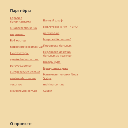
Партнёры
Серьги с
Винный шкаф
бриллиантами
Подготовка к НМТ / ВНО
alliancetechnika.ua
pereklad.ua
миралинкс
hospice-life.com.ua/
Веб мастер
Перевозка больных
https://motokosmos.ua/
Перевозка лежачих
Синтезаторы
больных за границу
agrotechnika.com.ua
Шкафы купе
perevod.agency
Брендовые сумки
europeservice.com.ua
Натяжные потолки Nova
mk-translations.ua
Stelya
текст юа
maltina.com.ua
kievperevod.com.ua
Cылки
О проекте