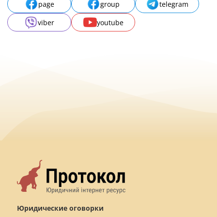
page
group
telegram
viber
youtube
Юридические оговорки