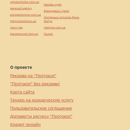
agrotechnika.com.ua
Шкафы купе
perevod.agency
Брендовые сумки
europeservice.com.ua
Натяжные потолки Nova
mk-translations.ua
Stelya
текст юа
maltina.com.ua
kievperevod.com.ua
Cылки
О проекте
Реклама на "Протокол"
"Протокол" без реклами!
Карта сайта
Тендер на юридическую услугу
Пользовательское соглашение
Допомогти ресурсу "Протокол"
Кредит онлайн