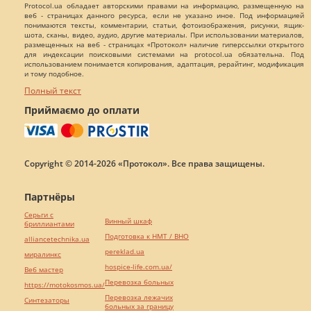
Protocol.ua обладает авторскими правами на информацию, размещенную на
веб - страницах данного ресурса, если не указано иное. Под информацией
понимаются тексты, комментарии, статьи, фотоизображения, рисунки, ящик-
шота, сканы, видео, аудио, другие материалы. При использовании материалов,
размещенных на веб - страницах «Протокол» наличие гиперссылки открытого
для индексации поисковыми системами на protocol.ua обязательна. Под
использованием понимается копирования, адаптация, рерайтинг, модификация
и тому подобное.
Полный текст
Приймаємо до оплати
Copyright © 2014-2026 «Протокол». Все права защищены.
Партнёры
Серьги с
Винный шкаф
бриллиантами
Подготовка к НМТ / ВНО
alliancetechnika.ua
pereklad.ua
миралинкс
hospice-life.com.ua/
Веб мастер
Перевозка больных
https://motokosmos.ua/
Перевозка лежачих
Синтезаторы
больных за границу