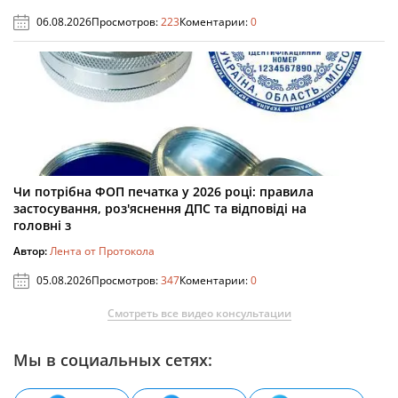
06.08.2026
Просмотров:
223
Коментарии:
0
Чи потрібна ФОП печатка у 2026 році: правила
застосування, роз'яснення ДПС та відповіді на
головні з
Автор:
Лента от Протокола
05.08.2026
Просмотров:
347
Коментарии:
0
Смотреть все видео консультации
Мы в социальных сетях: