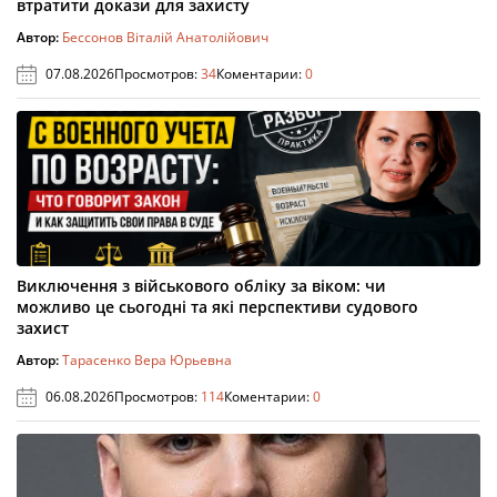
втратити докази для захисту
Автор:
Бессонов Віталій Анатолійович
07.08.2026
Просмотров:
34
Коментарии:
0
Виключення з військового обліку за віком: чи
можливо це сьогодні та які перспективи судового
захист
Автор:
Тарасенко Вера Юрьевна
06.08.2026
Просмотров:
114
Коментарии:
0