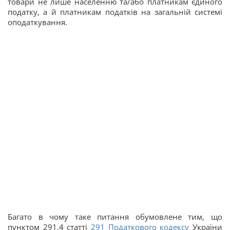
товари не лише населенню та/або платникам єдиного
податку, а й платникам податків на загальній системі
оподаткування.
Багато в чому таке питання обумовлене тим, що
пунктом 291.4 статті
291
Податкового кодексу
України