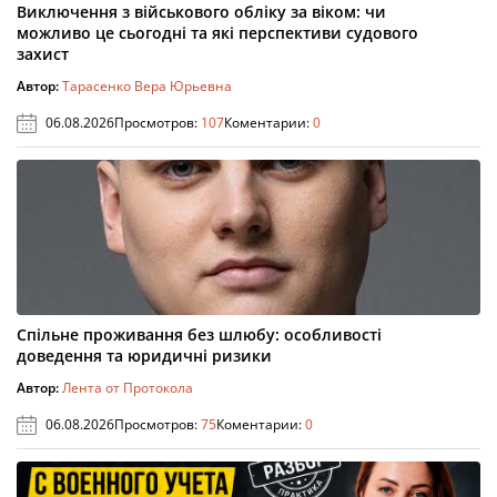
Виключення з військового обліку за віком: чи
можливо це сьогодні та які перспективи судового
захист
Автор:
Тарасенко Вера Юрьевна
06.08.2026
Просмотров:
107
Коментарии:
0
Спільне проживання без шлюбу: особливості
доведення та юридичні ризики
Автор:
Лента от Протокола
06.08.2026
Просмотров:
75
Коментарии:
0