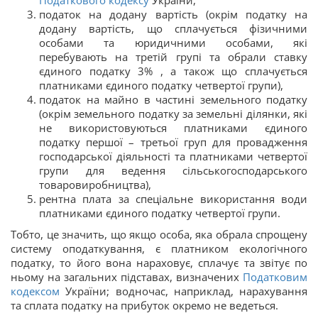
Податкового кодексу
України,
податок на додану вартість (окрім податку на
додану вартість, що сплачується фізичними
особами та юридичними особами, які
перебувають на третій групі та обрали ставку
єдиного податку 3% , а також що сплачується
платниками єдиного податку четвертої групи),
податок на майно в частині земельного податку
(окрім земельного податку за земельні ділянки, які
не використовуються платниками єдиного
податку першої – третьої груп для провадження
господарської діяльності та платниками четвертої
групи для ведення сільськогосподарського
товаровиробництва),
рентна плата за спеціальне використання води
платниками єдиного податку четвертої групи.
Тобто, це значить, що якщо особа, яка обрала спрощену
систему оподаткування, є платником екологічного
податку, то його вона нараховує, сплачує та звітує по
ньому на загальних підставах, визначених
Податковим
кодексом
України; водночас, наприклад, нарахування
та сплата податку на прибуток окремо не ведеться.