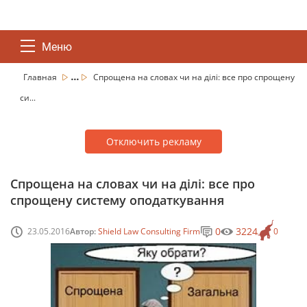
Меню
...
Главная
Спрощена на словах чи на ділі: все про спрощену
си...
Отключить рекламу
Спрощена на словах чи на ділі: все про
спрощену систему оподаткування
0
3224
23.05.2016
Автор:
Shield Law Consulting Firm
0