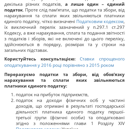
декілька різних податків,
а лише один – єдиний
податок
. Проте слід пам’ятати, що податки та збори, від
нарахування та сплати яких звільняються платники
єдиного податку, чітко визначені
Податковим кодексом
,
їх виключний перелік зазначений у п.297.1 ст.297
Кодексу, а вже нарахування, сплата та подання звітності
з податків і зборів, які не включені до цього переліку,
здійснюються в порядку, розмірах та у строки на
загальних підставах.
Користуйтесь консультацією:
Ставки спрощеного
оподаткування у 2016 році порівняно з 2015 роком
Перерахуємо податки та збори, від обов’
язку
нарахування та сплати яких звільняються
платники єдиного податку:
податок на прибуток підприємств,
податок на доходи фізичних осіб у частині
доходів, що отримані в результаті господарської
діяльності платника єдиного податку першої-
третьої групи (фізичні особи) та оподатковані
згідно з положеннями глави 1 Розділу XIV