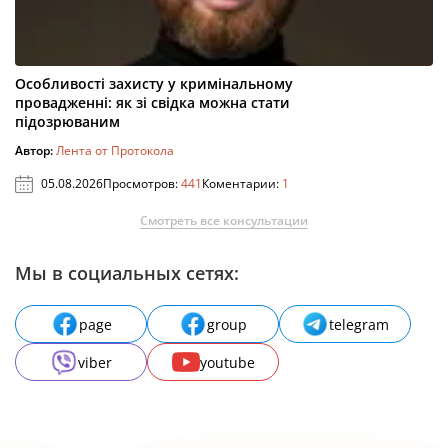
Особливості захисту у кримінальному
провадженні: як зі свідка можна стати
підозрюваним
Автор:
Лента от Протокола
05.08.2026
Просмотров:
441
Коментарии:
1
Смотреть все консультации
Мы в социальных сетях:
page
group
telegram
viber
youtube