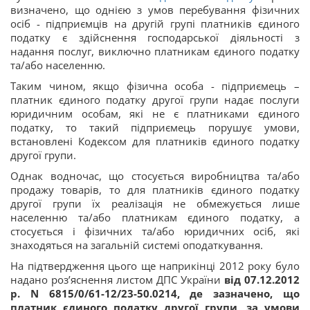
визначено, що однією з умов перебування фізичних
осіб - підприємців на другій групі платників єдиного
податку є здійснення господарської діяльності з
надання послуг, виключно платникам єдиного податку
та/або населенню.
Таким чином, якщо фізична особа - підприємець –
платник єдиного податку другої групи надає послуги
юридичним особам, які не є платниками єдиного
податку, то такий підприємець порушує умови,
встановлені Кодексом для платників єдиного податку
другої групи.
Однак водночас, що стосується виробництва та/або
продажу товарів, то для платників єдиного податку
другої групи їх реалізація не обмежується лише
населенню та/або платникам єдиного податку, а
стосується і фізичних та/або юридичних осіб, які
знаходяться на загальній системі оподаткування.
На підтвердження цього ще наприкінці 2012 року було
надано роз’яснення листом ДПС України
від 07.12.2012
р.
N
6815/0/61-12/23-50.0214, де зазначено, що
платник єдиного податку другої групи, за умови