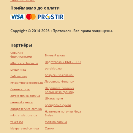
Приймаємо до оплати
Copyright © 2014-2026 «Протокол». Все права защищены.
Партнёры
Серьги с
Винный шкаф
бриллиантами
Подготовка к НМТ / ВНО
alliancetechnika.ua
pereklad.ua
миралинкс
hospice-life.com.ua/
Веб мастер
Перевозка больных
https://motokosmos.ua/
Перевозка лежачих
Синтезаторы
больных за границу
agrotechnika.com.ua
Шкафы купе
perevod.agency
Брендовые сумки
europeservice.com.ua
Натяжные потолки Nova
mk-translations.ua
Stelya
текст юа
maltina.com.ua
kievperevod.com.ua
Cылки