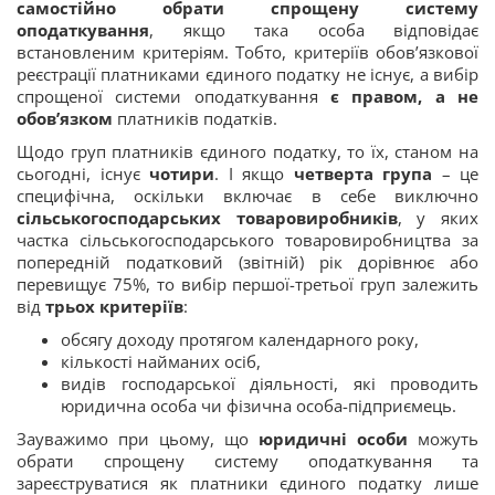
самостійно обрати спрощену систему
оподаткування
, якщо така особа відповідає
встановленим критеріям. Тобто, критеріїв обов’язкової
реєстрації платниками єдиного податку не існує, а вибір
спрощеної системи оподаткування
є правом, а не
обов
’
язком
платників податків.
Щодо груп платників єдиного податку, то їх, станом на
сьогодні, існує
чотири
. І якщо
четверта група
– це
специфічна, оскільки включає в себе виключно
сільськогосподарських товаровиробників
, у яких
частка сільськогосподарського товаровиробництва за
попередній податковий (звітній) рік дорівнює або
перевищує 75%, то вибір першої-третьої груп залежить
від
трьох критеріїв
:
обсягу доходу протягом календарного року,
кількості найманих осіб,
видів господарської діяльності, які проводить
юридична особа чи фізична особа-підприємець.
Зауважимо при цьому, що
юридичні особи
можуть
обрати спрощену систему оподаткування та
зареєструватися як платники єдиного податку лише