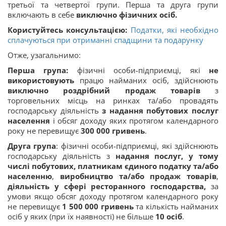
третьої та четвертої групи. Перша та друга групи
включають в себе
виключно фізичних осіб.
Користуйтесь консультацією:
Податки, які необхідно
сплачуються при отриманні спадщини та подарунку
Отже, узагальнимо:
Перша група
:
фізичні особи-підприємці, які
не
використовують
працю найманих осіб, здійснюють
виключно роздрібний продаж товарів
з
торговельних місць на ринках та/або провадять
господарську діяльність
з надання побутових послуг
населення
і обсяг доходу яких протягом календарного
року не перевищує
300 000 гривень
.
Друга група
: фізичні особи-підприємці, які здійснюють
господарську діяльність з
надання послуг, у тому
числі побутових, платникам єдиного податку та/або
населенню
,
виробництво та/або продаж товарів
,
діяльність у сфері ресторанного господарства,
за
умови якщо обсяг доходу протягом календарного року
не перевищує
1 500 000 гривень
та кількість найманих
осіб у яких (при їх наявності) не більше
10
осіб
.