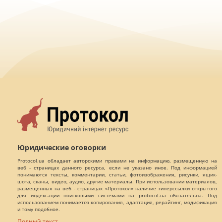
Юридические оговорки
Protocol.ua обладает авторскими правами на информацию, размещенную на
веб - страницах данного ресурса, если не указано иное. Под информацией
понимаются тексты, комментарии, статьи, фотоизображения, рисунки, ящик-
шота, сканы, видео, аудио, другие материалы. При использовании материалов,
размещенных на веб - страницах «Протокол» наличие гиперссылки открытого
для индексации поисковыми системами на protocol.ua обязательна. Под
использованием понимается копирования, адаптация, рерайтинг, модификация
и тому подобное.
Полный текст