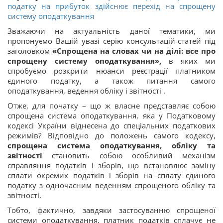
податку на прибуток здійснює перехід на спрощену
систему оподаткування
Зважаючи на актуальність даної тематики, ми
пропонуємо Вашій увазі серію консультацій-статей під
заголовком
«Спрощена на словах чи на ділі: все про
спрощену систему оподаткування»,
в яких ми
спробуємо розкрити нюанси реєстрації платником
єдиного податку, а також питання самого
оподаткування, ведення обліку і звітності .
Отже, для початку – що ж власне представляє собою
спрощена система оподаткування, яка у Податковому
кодексі України віднесена до спеціальних податкових
режимів? Відповідно до положень самого кодексу,
спрощена система оподаткування, обліку та
звітності
становить собою особливий механізм
справляння податків і зборів, що встановлює заміну
сплати окремих податків і зборів на сплату єдиного
податку з одночасним веденням спрощеного обліку та
звітності.
Тобто, фактично, завдяки застосуванню спрощеної
системи оподаткування, платник податків сплачує не