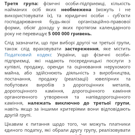
Третя група:
фізичні особи-підприємці, кількість
найманих осіб яких
необмежена
(можуть і не
використовувати їх), та юридичні особи - суб’єкти
господарювання будь-якої організаційно-правової
форми, обсяг доходу у яких протягом календарного
року не перевищує
5 000 000 гривень.
Слід зазначити, що при виборі другої чи третьої групи,
також слід враховувати
застереження
, яке містить
Податковий кодекс
України, що фізичні особи-
підприємці, які надають посередницькі послуги з
купівлі, продажу, оренди та оцінювання нерухомого
майна, або здійснюють діяльність з виробництва,
постачання, продажу (реалізації) ювелірних та
побутових виробів з дорогоцінних металів,
дорогоцінного каміння, дорогоцінного каміння
органогенного утворення та напівдорогоцінного
каміння,
належать виключно до третьої групи
,
навіть якщо за іншими критеріями вони відповідають
другій групі.
Цікавим є питання щодо того, чи можуть платники
єдиного податку, які обрали другу групу, реалізовувати