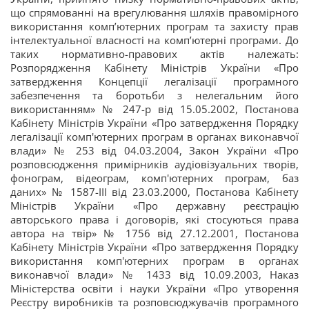
що спрямованні на врегулювання шляхів правомірного
використання комп’ютерних програм та захисту прав
інтелектуальної власності на комп’ютерні програми. До
таких нормативно-правових актів належать:
Розпорядження Кабінету Міністрів України «Про
затвердження Концепції легалізації програмного
забезпечення та боротьби з нелегальним його
використанням» № 247-р від 15.05.2002, Постанова
Кабінету Міністрів України «Про затвердження Порядку
легалізації комп'ютерних програм в органах виконавчої
влади» № 253 від 04.03.2004, Закон України «Про
розповсюдження примірників аудіовізуальних творів,
фонограм, відеограм, комп'ютерних програм, баз
даних» № 1587-III від 23.03.2000, Постанова Кабінету
Міністрів України «Про державну реєстрацію
авторського права і договорів, які стосуються права
автора на твір» № 1756 від 27.12.2001, Постанова
Кабінету Міністрів України «Про затвердження Порядку
використання комп'ютерних програм в органах
виконавчої влади» № 1433 від 10.09.2003, Наказ
Міністерства освіти і науки України «Про утворення
Реєстру виробників та розповсюджувачів програмного