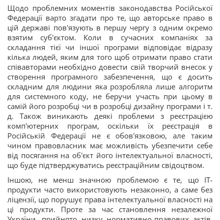
Щодо проблемних моментів законодавства Російської
Федерації варто згадати про те, що авторське право в
цій державі пов'язують в першу чергу з одним окремо
взятим суб'єктом. Коли в сучасних компаніях за
складання тієї чи іншої програми відповідає відразу
кілька людей, яким для того щоб отримати право стати
співавторами необхідно довести свій творчий внесок у
створення програмного забезпечення, що є досить
складним для людини яка розробляла лише алгоритм
для системного коду, не беручи участь при цьому в
самій його розробці чи в розробці дизайну програми і т.
д. Також виникають деякі проблеми з реєстрацією
комп'ютерних програм, оскільки їх реєстрація в
Російській Федерації не є обов'язковою, але таким
чином правовласник має можливість убезпечити себе
від посягання на об'єкт його інтелектуальної власності,
що буде підтверджуватись реєстраційним свідоцтвом.
Іншою, не менш значною проблемою є те, що ІТ-
продукти часто використовують незаконно, а саме без
ліцензії, що порушує права інтелектуальної власності на
ці продукти. Проте за час становлення незалежної
України, прийнято низку нормативно-правових актів,