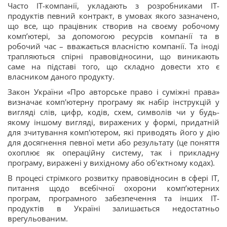
Часто ІТ-компанії, укладають з розробниками ІТ-
продуктів певний контракт, в умовах якого зазначено,
що все, що працівник створив на своєму робочому
комп’ютері, за допомогою ресурсів компанії та в
робочий час – вважається власністю компанії. Та іноді
трапляються спірні правовідносини, що виникають
саме на підставі того, що складно довести хто є
власником даного продукту.
Закон України «Про авторське право і суміжні права»
визначає комп'ютерну програму як набір інструкцій у
вигляді слів, цифр, кодів, схем, символів чи у будь-
якому іншому вигляді, виражених у формі, придатній
для зчитування комп'ютером, які приводять його у дію
для досягнення певної мети або результату (це поняття
охоплює як операційну систему, так і прикладну
програму, виражені у вихідному або об'єктному кодах).
В процесі стрімкого розвитку правовідносин в сфері ІТ,
питання щодо всебічної охорони комп’ютерних
програм, програмного забезпечення та інших ІТ-
продуктів в Україні залишається недостатньо
врегульованим.