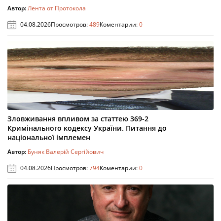
Автор:
Лента от Протокола
04.08.2026
Просмотров:
489
Коментарии:
0
Зловживання впливом за статтею 369-2
Кримінального кодексу України. Питання до
національної імплемен
Автор:
Буняк Валерій Сергійович
04.08.2026
Просмотров:
794
Коментарии:
0