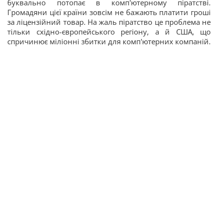
буквально потопає в комп'ютерному піратстві.
Громадяни цієї країни зовсім не бажають платити гроші
за ліцензійний товар. На жаль піратство це проблема не
тільки східно-європейського регіону, а й США, що
спричинює міліонні збитки для комп'ютерних компаній.