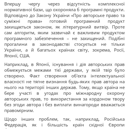
Впершу чергу через відсутність комплексної
нормативної бази, що охороняла б програмні продукти.
Відповідно до Закону України «Про авторське право та
суміжні права» готовий програмний продукт
захищається законом, як літературний витвір. Проте
сам алгоритм, яким зазвичай є важливим продуктом
програмного забезпечення – не захищений. Подібні
прогалини в законодавстві стосується не тільки
України, а й багатьох країнах світу, зокрема, Росії,
Японії, США.
Наприклад, в Японії, існування і дія авторських прав
обмежується межами тієї держави, у якій твір було
створено. Факт створення об'єкта інтелектуальної
власності не тягне визнання будь-яких прав автора на
нього на території інших держав. Тому, якщо країна не
бере участі в угодах про міжнародну охорону
авторських прав, то використання за кордоном твору
без згоди автора і без виплати винагороди вважається
правомірним.
Щодо інших проблем, так, наприклад, Російська
Федерація, як і більшість країн східної Європи