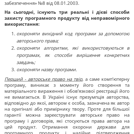
забезпечення» №8 від 08.01.2003.
На сьогодні, існують три реальні і дієві способи
захисту програмного продукту від неправомірного
використання:
охороняти вихідний код програми за допомогою
авторського права;
охороняти алгоритми, які використовуються в
програмах, як способи вирішення конкретних
завдань;
охороняти назву програми.
Перший - авторське право на твір
, а саме комп’ютерну
програму, виникає з моменту його створення та
матеріального вираження і обов’язкової реєстрації його
не вимагається. В Україні існує презумпція авторства,
відповідно до якої, автором є особа, зазначена як автор
на оригіналі або примірнику твору. Проте для більшої
гарантії можна зареєструвати авторське право на
програму і договорів, які стосуються права автора на
цей продукт. Отримання охорони держави для
програмного продукту і надійне підтвердження