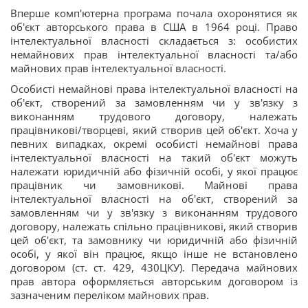
Вперше комп'ютерна програма почала охоронятися як
об'єкт авторського права в США в 1964 році. Право
інтелектуальної власності складається з: особистих
немайнових прав інтелектуальної власності та/або
майнових прав інтелектуальної власності.
Особисті немайнові права інтелектуальної власності на
об'єкт, створений за замовленням чи у зв'язку з
виконанням трудового договору, належать
працівникові/творцеві, який створив цей об'єкт. Хоча у
певних випадках, окремі особисті немайнові права
інтелектуальної власності на такий об'єкт можуть
належати юридичній або фізичній особі, у якої працює
працівник чи замовникові. Майнові права
інтелектуальної власності на об'єкт, створений за
замовленням чи у зв'язку з виконанням трудового
договору, належать спільно працівникові, який створив
цей об'єкт, та замовнику чи юридичній або фізичній
особі, у якої він працює, якщо інше не встановлено
договором (ст. ст. 429, 430ЦКУ). Передача майнових
прав автора оформляється авторським договором із
зазначеним переліком майнових прав.