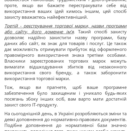
проте, якщо ви бажаєте перестрахувати себе від
використання ваших ідей кимось іншим, цей спосіб
захисту вважаєтесь найефективніший.
Третій - реєстрування торгової марки, назви програми
або сайту, його доменне ім’я
. Такий спосіб захисту
дозволяє надійно захистити назву програми, базу
даних або сайт, як знак для товарів і послуг. Це також
дає можливість отримувати прибуток від оформленого
правомірного використання знака третіми особами.
Власники зареєстрованих торгових марок можуть
вимагати відшкодування збитків від незаконного
використання свого бренду, а також заборонити
використання торгової марки.
Тож, якщо ви прагнете, щоб ваше програмне
забезпечення було захищеним і уникало будь-яких
посягань збоку інших осіб, вам варто мати достатній
захист свого ІТ-продукту.
На сьогоднішній день, в Україні розробляються зміни та
деякі доповнення до нормативно-правових документів.
Подібне доповнення до нормативної бази значно