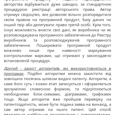
авторства відбувається дуже швидко, за стандартною
процедурою реєстрації авторського права. Автор
отримує свідоцтво, яке дозволяє вільно розпорядитися
своїм правом на програмний продукт, базу даних чи
інший твір або делегувати право третій особі. Крім того,
існує можливість внести свої дані, як виробника чи як
розповсюджувача програмного забезпечення до Реєстру
виробників та розповсюджувачів програмного
забезпечення. Поширювати програмний продукт
можливо лише при наявності маркування
контрольними марками, що отримані у законодавчо
встановленій процедурі.
Другий - захист алгоритмі
в, які використовуються в
програмах
. Подібні алгоритми можна захистити від
зовнішніх посягань шляхом видачі патенту. Алгоритм, а
саме його суть і кожен етап записується і оформляється
зрозумілою словесною формою, та підкріплюється
необхідними блок-схемами, діаграмами, графіками
тощо. Якщо алгоритм вже пройшов перевірку на
патентоздатність, може бути подана заява на винахід, а
сам автор отримає на нього патент. Цей спосіб
вважається найбільше трудомістким і довготривалим,