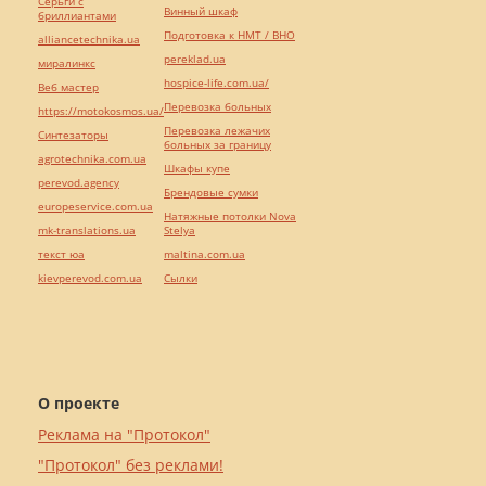
Серьги с
Винный шкаф
бриллиантами
Подготовка к НМТ / ВНО
alliancetechnika.ua
pereklad.ua
миралинкс
hospice-life.com.ua/
Веб мастер
Перевозка больных
https://motokosmos.ua/
Перевозка лежачих
Синтезаторы
больных за границу
agrotechnika.com.ua
Шкафы купе
perevod.agency
Брендовые сумки
europeservice.com.ua
Натяжные потолки Nova
mk-translations.ua
Stelya
текст юа
maltina.com.ua
kievperevod.com.ua
Cылки
О проекте
Реклама на "Протокол"
"Протокол" без реклами!