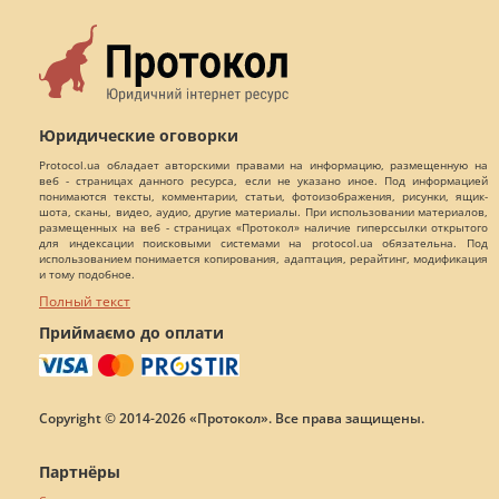
Юридические оговорки
Protocol.ua обладает авторскими правами на информацию, размещенную на
веб - страницах данного ресурса, если не указано иное. Под информацией
понимаются тексты, комментарии, статьи, фотоизображения, рисунки, ящик-
шота, сканы, видео, аудио, другие материалы. При использовании материалов,
размещенных на веб - страницах «Протокол» наличие гиперссылки открытого
для индексации поисковыми системами на protocol.ua обязательна. Под
использованием понимается копирования, адаптация, рерайтинг, модификация
и тому подобное.
Полный текст
Приймаємо до оплати
Copyright © 2014-2026 «Протокол». Все права защищены.
Партнёры