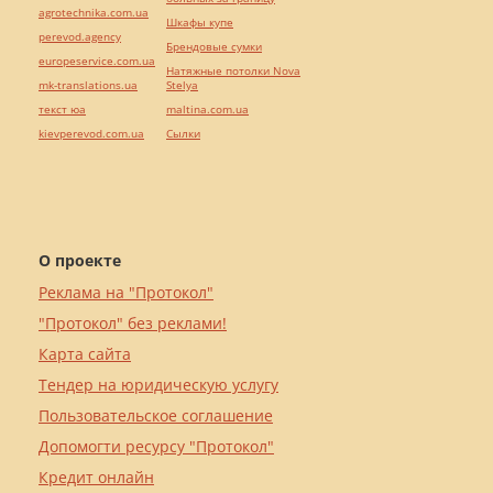
agrotechnika.com.ua
Шкафы купе
perevod.agency
Брендовые сумки
europeservice.com.ua
Натяжные потолки Nova
mk-translations.ua
Stelya
текст юа
maltina.com.ua
kievperevod.com.ua
Cылки
О проекте
Реклама на "Протокол"
"Протокол" без реклами!
Карта сайта
Тендер на юридическую услугу
Пользовательское соглашение
Допомогти ресурсу "Протокол"
Кредит онлайн