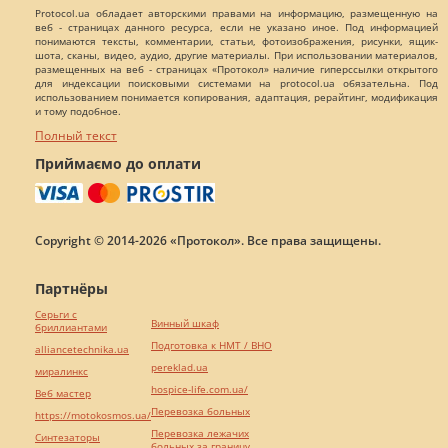
Protocol.ua обладает авторскими правами на информацию, размещенную на
веб - страницах данного ресурса, если не указано иное. Под информацией
понимаются тексты, комментарии, статьи, фотоизображения, рисунки, ящик-
шота, сканы, видео, аудио, другие материалы. При использовании материалов,
размещенных на веб - страницах «Протокол» наличие гиперссылки открытого
для индексации поисковыми системами на protocol.ua обязательна. Под
использованием понимается копирования, адаптация, рерайтинг, модификация
и тому подобное.
Полный текст
Приймаємо до оплати
Copyright © 2014-2026 «Протокол». Все права защищены.
Партнёры
Серьги с
Винный шкаф
бриллиантами
Подготовка к НМТ / ВНО
alliancetechnika.ua
pereklad.ua
миралинкс
hospice-life.com.ua/
Веб мастер
Перевозка больных
https://motokosmos.ua/
Перевозка лежачих
Синтезаторы
больных за границу