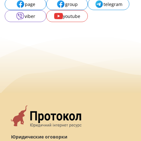
page
group
telegram
viber
youtube
Юридические оговорки