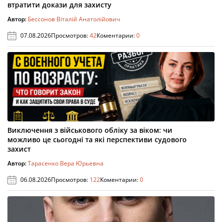
втратити докази для захисту
Автор:
Бессонов Віталій Анатолійович
07.08.2026
Просмотров:
42
Коментарии:
0
Виключення з військового обліку за віком: чи
можливо це сьогодні та які перспективи судового
захист
Автор:
Тарасенко Вера Юрьевна
06.08.2026
Просмотров:
122
Коментарии:
0