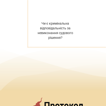
Чи є кримінальна
відповідальність за
невиконання судового
рішення?