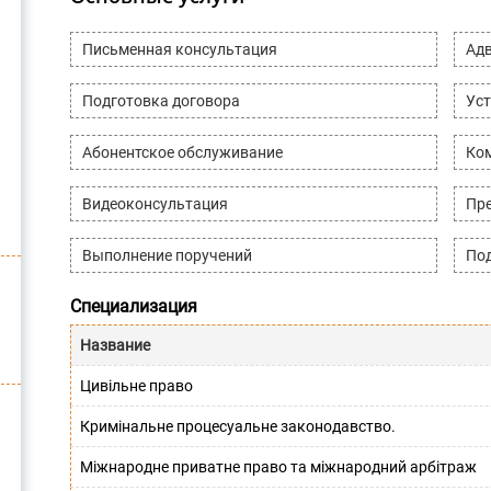
Письменная консультация
Адв
Подготовка договора
Уст
Абонентское обслуживание
Ко
Видеоконсультация
Пре
Выполнение поручений
Под
Специализация
Название
Цивільне право
Кримінальне процесуальне законодавство.
Міжнародне приватне право та міжнародний арбітраж