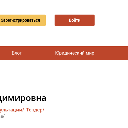
Зарегистрироваться
Войти
Блог
Юридический мир
адимировна
сультации/
Тендер/
а/