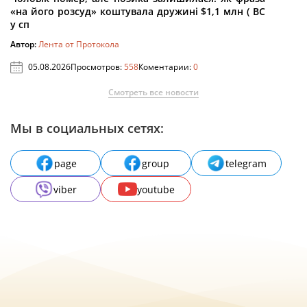
«на його розсуд» коштувала дружині $1,1 млн ( ВС
у сп
Автор:
Лента от Протокола
05.08.2026
Просмотров:
558
Коментарии:
0
Смотреть все новости
Мы в социальных сетях:
page
group
telegram
viber
youtube