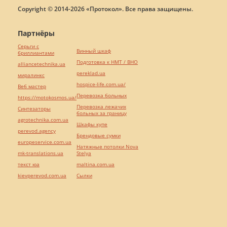
Copyright © 2014-2026 «Протокол». Все права защищены.
Партнёры
Серьги с
Винный шкаф
бриллиантами
Подготовка к НМТ / ВНО
alliancetechnika.ua
pereklad.ua
миралинкс
hospice-life.com.ua/
Веб мастер
Перевозка больных
https://motokosmos.ua/
Перевозка лежачих
Синтезаторы
больных за границу
agrotechnika.com.ua
Шкафы купе
perevod.agency
Брендовые сумки
europeservice.com.ua
Натяжные потолки Nova
mk-translations.ua
Stelya
текст юа
maltina.com.ua
kievperevod.com.ua
Cылки