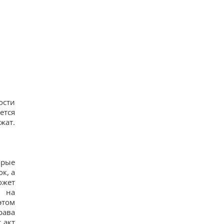
ости
ется
жат.
орые
к, а
ожет
е на
этом
рава
 акт