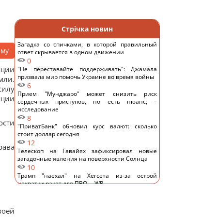
Стрічка новин
Загадка со спичками, в которой правильный
аму
ответ скрывается в одном движении
0
ации
"Не переставайте поддерживать": Джамала
призвала мир помочь Украине во время войны
мли.
6
силу
Прием "Мунджаро" может снизить риск
ации
сердечных приступов, но есть нюанс, –
исследование
8
ости
"ПриватБанк" обновил курс валют: сколько
стоит доллар сегодня
12
рава
Телескоп на Гавайях зафиксировал новые
загадочные явления на поверхности Солнца
10
Трамп "наехал" на Хегсета из-за острой
нехватки ракет для ПВО, – WP
11
КНДР перебросила в Россию более 100 ракет: в
ISW объяснили, чем это грозит Украине
воей
11