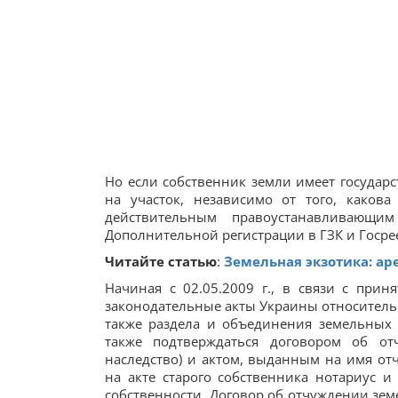
Но если собственник земли имеет государс
на участок, независимо от того, каков
действительным правоустанавливающи
Дополнительной регистрации в ГЗК и Госрее
Читайте статью
:
Земельная экзотика: ар
Начиная с 02.05.2009 г., в связи с пр
законодательные акты Украины относительн
также раздела и объединения земельных 
также подтверждаться договором об от
наследство) и актом, выданным на имя отч
на акте старого собственника нотариус и
собственности. Договор об отчуждении земе