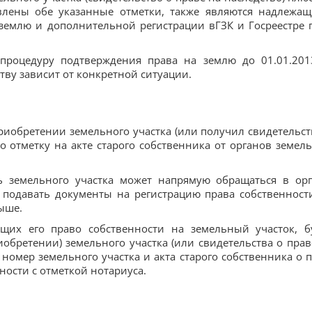
авлены обе указанные отметки, также являются надлежа
емлю и дополнительной регистрации вГЗК и Госреестре 
процедуру подтверждения права на землю до 01.01.2013
тву зависит от конкретной ситуации.
иобретении земельного участка (или получил свидетельст
 но отметку на акте старого собственника от органов земел
ль земельного участка может напрямую обращаться в ор
и подавать документы на регистрацию права собственност
ыше.
ющих его право собственности на земельный участок, б
иобрете­нии) земель­ного участка (или свидетельства о прав
 номер земельного участка и акта старого собственника о п
ности с отметкой нотариуса.