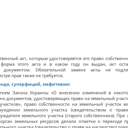
твенный акт, которым удостоверяется его право собственн
а форма этого акта и в каком году он выдан, акт оста
м документом. Обязательной замене акты не подле
стре прав также не требуется.
енда, суперфиций, эмфитевзис
инятием Закона Украины «О внесении изменений в некот
о документов, удостоверяющих право на земельный участо
участков», право собственности на земельный участок м
чуждении земельного участка (свидетельством о прав
уждателя земельного участка (старого собственника). При 
 орган земельных ресурсов делали отметки о переходе п
льного участка (свидетельство о праве на наследство) плюс