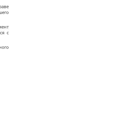
раве
шего
мент
ся с
ного