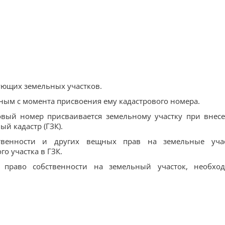
ющих земельных участков.
ным с момента присвоения ему кадастрового номера.
овый номер присваивается земельному участку при внес
й кадастр (ГЗК).
бственности и других вещных прав на земельные уча
о участка в ГЗК.
ь право собственности на земельный участок, необхо