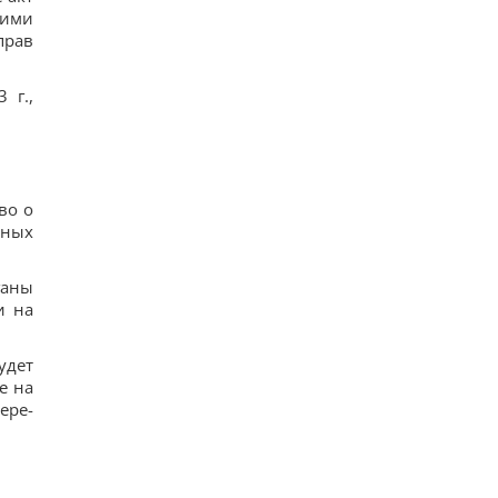
щими
прав
 г.,
во о
ьных
ганы
и на
удет
е на
ере­