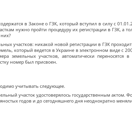
держатся в Законе о ГЗК, который вступил в силу с 01.01.
часткам нужно пройти процедуру их регистрации в ГЗК, а то
 них?
ьных участков: никакой новой регистрации в ГЗК проходит
мель, который ведется в Украине в электронном виде с 2003
ера земельных участков, авто­матически переносятся в 
стку номер был присвоен.
ходимо учитывать следующее.
емельный участок удостоверялось государственным актом. Ф
евяностых годов и до сегодняшнего дня неоднократно меняли