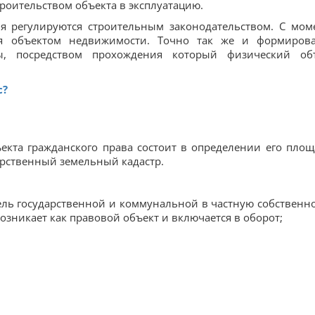
роительством объекта в эксплуатацию.
ия регулируются строительным законодательством. С мом
ся объектом недвижимости. Точно так же и формиров
ы, посредством прохождения который физи­ческий об
с?
екта гражданского права состоит в определении его площ
арственный земельный кадастр.
ль ­государственной и коммунальной в частную собственно
возникает как правовой объект и включается в оборот;