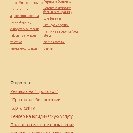
Перевозка больных
https://motokosmos.ua/
Перевозка лежачих
Синтезаторы
больных за границу
agrotechnika.com.ua
Шкафы купе
perevod.agency
Брендовые сумки
europeservice.com.ua
Натяжные потолки Nova
mk-translations.ua
Stelya
текст юа
maltina.com.ua
kievperevod.com.ua
Cылки
О проекте
Реклама на "Протокол"
"Протокол" без реклами!
Карта сайта
Тендер на юридическую услугу
Пользовательское соглашение
Допомогти ресурсу "Протокол"