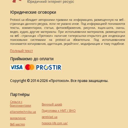
Юридические оговорки
Protocol.ua обладает авторскими правами на информацию, размещенную на веб -
страницах данного ресурса, если не указано иное. Под информацией понимаются
тексты, комментарии, статьи, фотоизображения, рисунки, ящик-шота, сканы,
видео, аудио, другие материалы. При использовании материалов, размещенных
на веб - страницах «Протокол» наличие гиперссылки открытого для индексации
поисковыми системами на protocol.ua обязательна. Под использованием
понимается копирования, адаптация, рерайтинг, модификация и тому подобное.
Полный текст
Приймаємо до оплати
Copyright © 2014-2026 «Протокол». Все права защищены.
Партнёры
Серьги с
Винный шкаф
бриллиантами
Подготовка к НМТ / ВНО
alliancetechnika.ua
pereklad.ua
миралинкс
hospice-life.com.ua/
Веб мастер