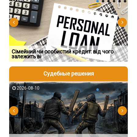
Сімейний чи особистий кредит: від чого
Пр
залежить ві
по
Судебные решения
2026-08-10
2