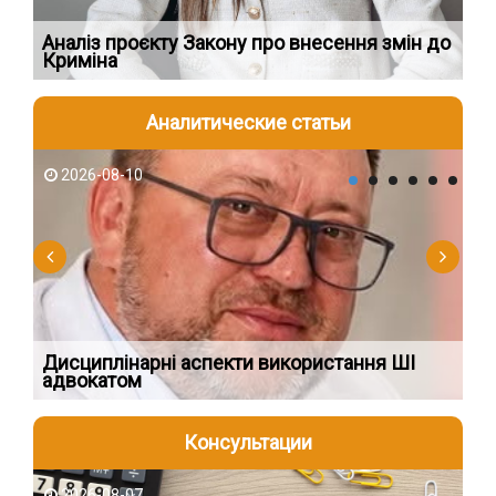
Аналіз проєкту Закону про внесення змін до
Зу
Криміна
зе
Аналитические статьи
2026-08-10
2
Дисциплінарні аспекти використання ШІ
СТ
адвокатом
В
Консультации
2026-08-07
2