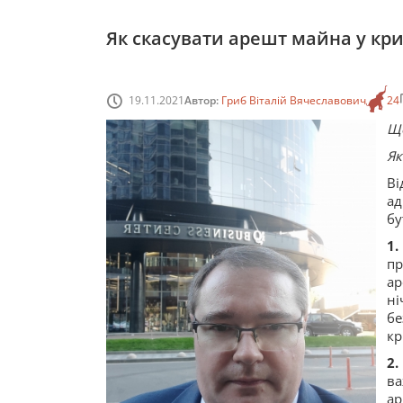
Як скасувати арешт майна у к
19.11.2021
Автор:
Гриб Віталій Вячеславович
24
Що
Як
Ві
ад
бу
1
пр
ар
ні
бе
кр
2
ва
ар