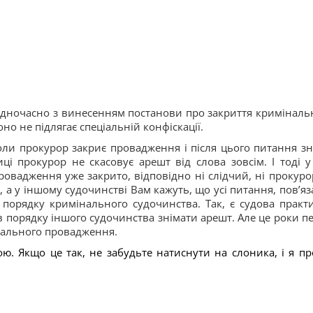
дночасно з винесенням постанови про закриття криміналь
о не підлягає спеціальній конфіскації.
оли прокурор закриє провадження і після цього питання зн
ці прокурор не скасовує арешт від слова зовсім. І тоді у
овадження уже закрито, відповідно ні слідчий, ні прокурор
 а у іншому судочинстві Вам кажуть, що усі питання, пов’яза
орядку кримінального судочинства. Так, є судова практи
 в порядку іншого судочинства знімати арешт. Але це роки пе
нального провадження.
ою. Якщо це так, не забудьте натиснути на слоника, і я пр