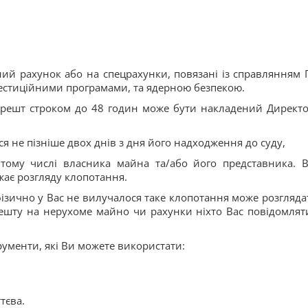
й рахунок або на спецрахунки, повязані із справлянням 
естиційними програмами,
та ядерною безпекою
.
арешт строком до 48 годин може бути накладений Директ
я не пізніше двох днів з дня його надходження до суду,
 тому числі
власника майна
та/або його представника
.
жає розгляду клопотання.
ізично у Вас не вилучалося таке к
лопотання може розгляда
ешту на нерухоме майно чи рахунки ніхто Вас повідомлят
ументи, які Ви можете використати:
тєва.