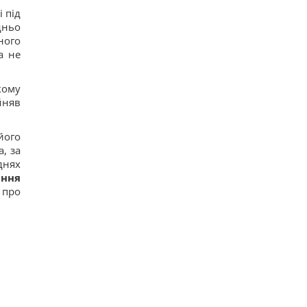
 під
дньо
ного
а не
кому
йняв
його
, за
днях
ання
 про