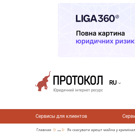
RU
Сервисы для клиентов
Серв
...
Главная
Як скасувати арешт майна у криміна