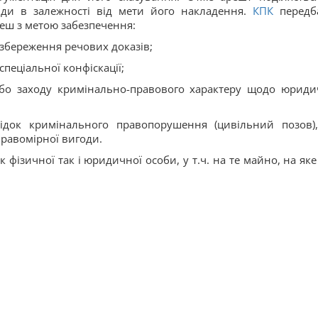
ди в залежності від мети його накладення.
КПК
передб
реш
з метою забезпечення:
 збереження речових доказів;
 спеціальної конфіскації;
або заходу кримінально-правового характеру щодо юриди
лідок кримінального правопорушення (цивільний позов)
равомірної вигоди.
як
фізичної
так і
юридичної особи
, у т.ч. на те майно, на як