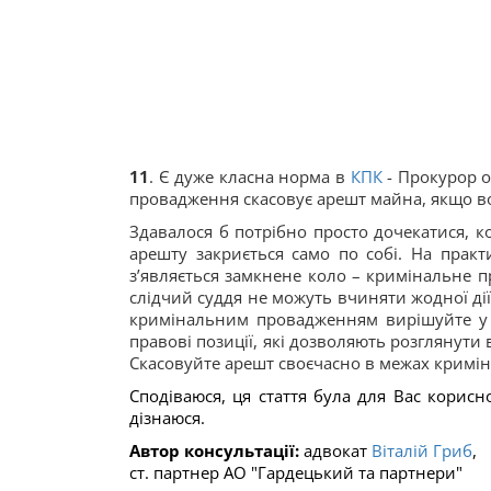
11
. Є дуже класна норма в
КПК
-
Прокурор о
провадження скасовує арешт майна, якщо вон
Здавалося б потрібно просто дочекатися, к
арешту закриється само по собі. На практи
з’являється замкнене коло – кримінальне пр
слідчий суддя не можуть вчиняти жодної дії,
кримінальним провадженням вирішуйте у п
правові позиції, які дозволяють розглянути
Скасовуйте арешт своєчасно в межах кримі
Сподіваюся, ця стаття була для Вас корисн
дізнаюся.
Автор консультації:
адвокат
Віталій Гриб
,
ст. партнер АО "Гардецький та партнери"