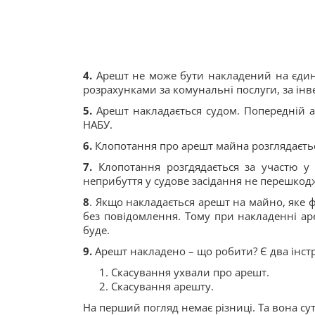
4.
Арешт не може бути накладений на єдини
розрахунками за комунальні послуги, за
інв
5.
Арешт накладається судом. Попередній 
НАБУ.
6.
Клопотання про арешт майна розглядаєтьс
7.
Клопотання розгдядається
за участю
у
н
еприбуття у судове засідання не перешкод
8
. Якщо накладається арешт на майно, яке ф
без повідомлення.
Тому при накладенні ар
буде.
9.
Арешт накладено – що робити? Є два інстр
Скасування ухвали про арешт.
Скасування арешту.
На перший погляд немає різниці. Та вона сут