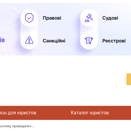
исы для юристов
Каталог юристов
льному проваджен...