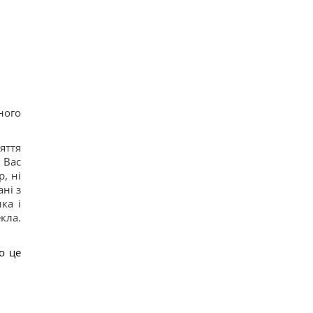
ного
яття
 Вас
, ні
ні з
ка і
кла.
о це