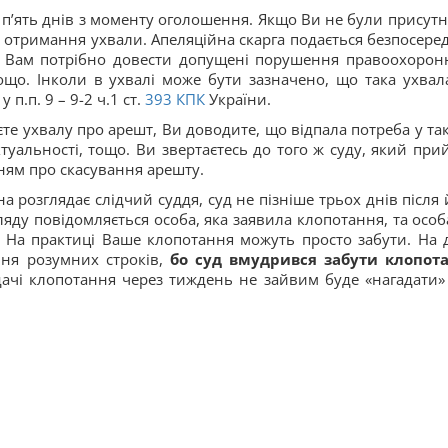
п’ять днів з моменту оголошення. Якщо Ви не були присутні
у отримання ухвали. Апеляційна скарга подається безпосере
зі Вам потрібно довести допущені порушення правоохорон
тощо. Інколи в ухвалі може бути зазначено, що така ухвал
п.п. 9 – 9-2 ч.1 ст.
393
КПК
України.
те ухвалу про арешт, Ви доводите, що відпала потреба у та
туальності, тощо. Ви звертаєтесь до того ж суду, який при
ням про скасування арешту.
 розглядає слідчий суддя, суд не пізніше трьох днів після 
ляду повідомляється особа, яка заявила клопотання, та особа
На практиці Ваше клопотання можуть просто забути. На 
ння розумних строків,
бо суд вмудрився забути клопот
одачі клопотання через тиждень не зайвим буде «нагадати»