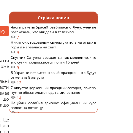
Стрічка новин
Часть ракеты SpaceX разбилась о Луну: ученые
аму
рассказали, что увидели в телескоп
7
Никитюк с годовалым сыном укатила на отдых в
горы и нарвалась на хейт
9
Спутник Сатурна вращается так медленно, что
аття
его сутки продолжаются почти 16 дней
може
9
В Украине появится новый праздник: что будут
отмечать 8 августа
льні
12
асти
7 августа: церковный праздник сегодня, почему
емає
нужно обязательно подать милостыню
14
, що
Нацбанк ослабил гривню: официальный курс
якщо
валют на пятницу
9
Россияне нанесли удары по Днепропетровской
. Це
области: погибли пять человек, много раненых
ізна
14
я на