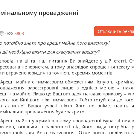
римінальному провадженні
Отключить рекл
0
5803
 потрібно знати про арешт майна його власнику?
і дії необхідно вжити для скасування арешту?
дповіді на ці та інші питання Ви знайдете у цій статті. Ст
ресована не юристам, а тому внаслідок спрощення тексту 
ти втрачено юридична точність окремих моментів.
.
Арешт майна є тимчасовим обмеженням. Існують криміна
овадження зареєстровані лише з однією метою – накл
ешт на майно. Якщо це Ваш випадок нагадаю приказку – «н
чого постійнішого ніж тимчасово». Тобто готуйтеся до того
з активної Вашої участі ніхто його не зніме, навіть 
имінальне провадження буде закрито.
.
Арешт майна
у кримінальному провадженні буває 4 видів
жливо, оскільки в залежності від його виду потрібна р
гументація для його скасування. Отже арешт поділяєтьс