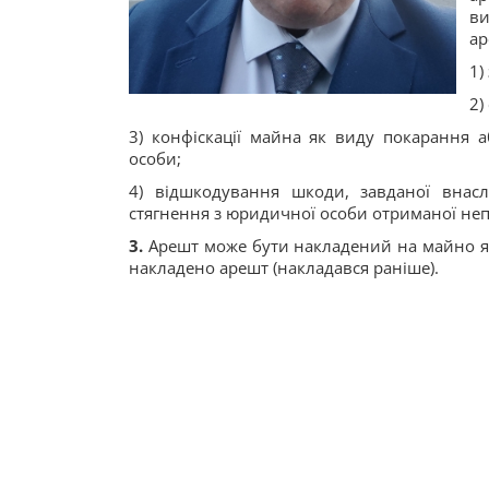
ви
а
1)
2)
3) конфіскації майна як виду покарання 
особи;
4) відшкодування шкоди, завданої внас
стягнення з юридичної особи отриманої неп
3.
А
решт
може бути накладений
на майно
накладено арешт (накладався раніше).