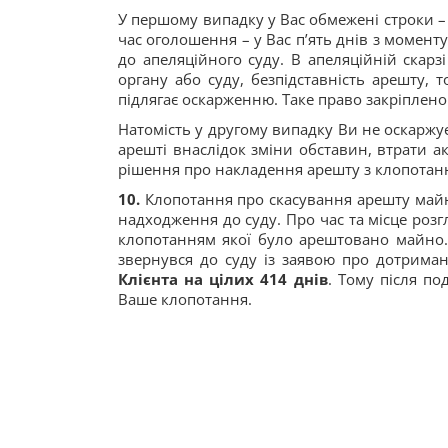
У першому випадку у Вас обмежені строки – 
час оголошення – у Вас п’ять днів з момент
до апеляційного суду. В апеляційній скар
органу або суду, безпідставність арешту, 
підлягає оскарженню. Таке право закріплено у 
Натомість у другому випадку Ви не оскаржує
арешті внаслідок зміни обставин, втрати ак
рішення про накладення арешту з клопотан
10.
Клопотання про скасування арешту майна
надходження до суду. Про час та місце розг
клопотанням якої було арештовано майно.
звернувся до суду із заявою про дотрима
Клієнта на цілих 414 днів
. Тому після п
Ваше клопотання.