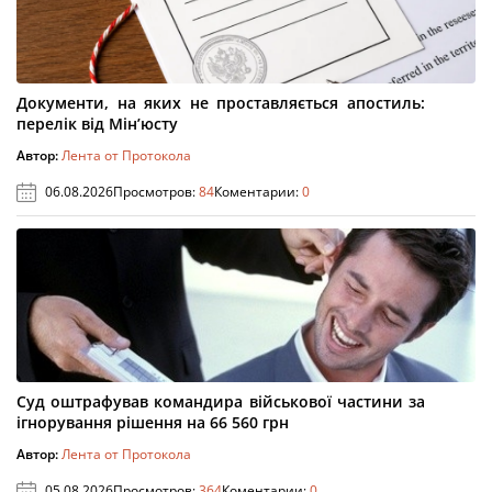
Документи, на яких не проставляється апостиль:
перелік від Мін’юсту
Автор:
Лента от Протокола
06.08.2026
Просмотров:
84
Коментарии:
0
Суд оштрафував командира військової частини за
ігнорування рішення на 66 560 грн
Автор:
Лента от Протокола
05.08.2026
Просмотров:
364
Коментарии:
0