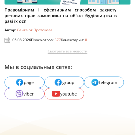
Правомірним і ефективним способом захисту
речових прав замовника на об’єкт будівництва в
разі їх осп
Автор:
Лента от Протокола
05.08.2026
Просмотров:
377
Коментарии:
0
Смотреть все новости
Мы в социальных сетях:
page
group
telegram
viber
youtube