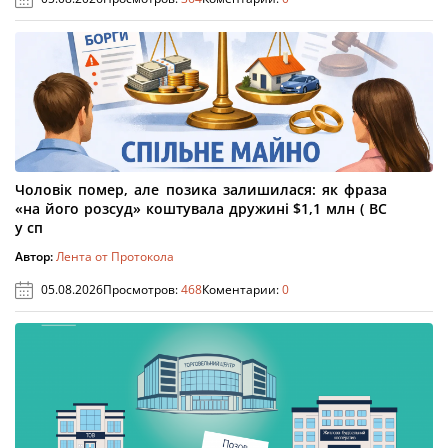
Чоловік помер, але позика залишилася: як фраза
«на його розсуд» коштувала дружині $1,1 млн ( ВС
у сп
Автор:
Лента от Протокола
05.08.2026
Просмотров:
468
Коментарии:
0