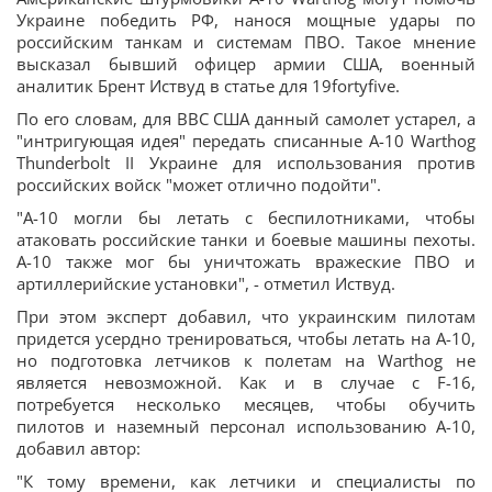
Украине победить РФ, нанося мощные удары по
российским танкам и системам ПВО. Такое мнение
высказал бывший офицер армии США, военный
аналитик Брент Иствуд в статье для 19fortyfive.
По его словам, для ВВС США данный самолет устарел, а
"интригующая идея" передать списанные A-10 Warthog
Thunderbolt II Украине для использования против
российских войск "может отлично подойти".
"A-10 могли бы летать с беспилотниками, чтобы
атаковать российские танки и боевые машины пехоты.
A-10 также мог бы уничтожать вражеские ПВО и
артиллерийские установки", - отметил Иствуд.
При этом эксперт добавил, что украинским пилотам
придется усердно тренироваться, чтобы летать на A-10,
но подготовка летчиков к полетам на Warthog не
является невозможной. Как и в случае с F-16,
потребуется несколько месяцев, чтобы обучить
пилотов и наземный персонал использованию A-10,
добавил автор:
"К тому времени, как летчики и специалисты по