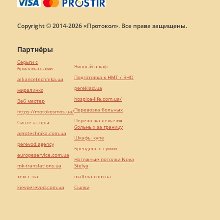
Copyright © 2014-2026 «Протокол». Все права защищены.
Партнёры
Серьги с
Винный шкаф
бриллиантами
Подготовка к НМТ / ВНО
alliancetechnika.ua
pereklad.ua
миралинкс
hospice-life.com.ua/
Веб мастер
Перевозка больных
https://motokosmos.ua/
Перевозка лежачих
Синтезаторы
больных за границу
agrotechnika.com.ua
Шкафы купе
perevod.agency
Брендовые сумки
europeservice.com.ua
Натяжные потолки Nova
mk-translations.ua
Stelya
текст юа
maltina.com.ua
kievperevod.com.ua
Cылки