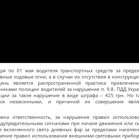
бря по 01 мая водителя транспортных средств за преде
ые ходовые огни, а в случаи их отсутствия в конструкци
нь является распространенной практика привлечен
никами полиции водителей за нарушение п. 9.8. ПДД Укр
кции за такое нарушение в виде штрафа – 425 грн. Но т
тся незаконными, и причиной их совершения явля
рена ответственность, за нарушение правил использов
дупредительными сигналами при начале движения или с
ие включенного света дневных фар за пределами населен
рушение правил использования внешними световыми прибо