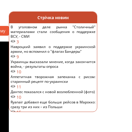
Стрічка новин
В уголовном деле рынка "Столичный"
аму
материалами стали сообщения о поддержке
ВСУ, - СМИ
3
Навроцкий заявил о поддержке украинской
армии, но вспомнил о "флагах Бандеры"
9
Украинцы высказали мнение, когда закончится
война, - результаты опроса
10
Аппетитная творожная запеканка с рисом:
старинный рецепт по-украински
11
Дантес показался с новой возлюбленной (фото)
10
Ryanair добавил еще больше рейсов в Марокко:
сразу три из них – из Польши
15
Пустые грядки в августе - большая ошибка: что
с ними сделать после сбора урожая
14