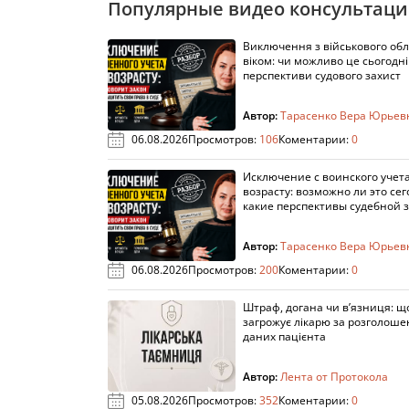
Популярные видео консультац
Виключення з військового облі
віком: чи можливо це сьогодні 
перспективи судового захист
Автор:
Тарасенко Вера Юрьев
06.08.2026
Просмотров:
106
Коментарии:
0
Исключение с воинского учета
возрасту: возможно ли это сег
какие перспективы судебной 
Автор:
Тарасенко Вера Юрьев
06.08.2026
Просмотров:
200
Коментарии:
0
Штраф, догана чи в’язниця: щ
загрожує лікарю за розголош
даних пацієнта
Автор:
Лента от Протокола
05.08.2026
Просмотров:
352
Коментарии:
0