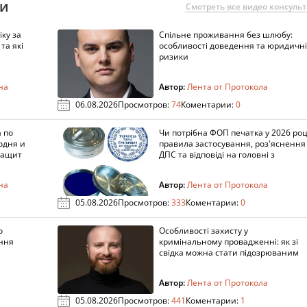
ии
Смотреть все видео консуль
ку за
Спільне проживання без шлюбу:
та які
особливості доведення та юридичні
ризики
на
Автор:
Лента от Протокола
06.08.2026
Просмотров:
74
Коментарии:
0
 по
Чи потрібна ФОП печатка у 2026 роц
одня и
правила застосування, роз'яснення
защит
ДПС та відповіді на головні з
на
Автор:
Лента от Протокола
05.08.2026
Просмотров:
333
Коментарии:
0
о
Особливості захисту у
ення
кримінальному провадженні: як зі
свідка можна стати підозрюваним
Автор:
Лента от Протокола
05.08.2026
Просмотров:
441
Коментарии:
1