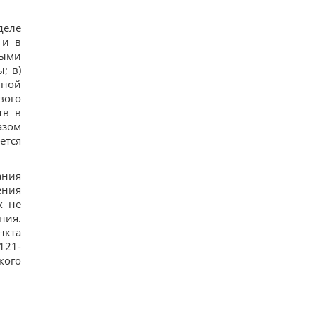
возрастом 8000 лет: что их удивило
17
деле
Украина ставит Путина на предвыборные часы,
 и в
- Newsweek
14
ными
Такое оружие есть только в нескольких странах:
; в)
Зеленский о создании украинской баллистики
йной
17
вого
Часть ракеты SpaceX разбилась о Луну: ученые
тв в
рассказали, что увидели в телескоп
азом
25
Никитюк с годовалым сыном укатила на отдых в
ется
горы и нарвалась на хейт
18
ания
ения
х не
ния.
нкта
121-
кого