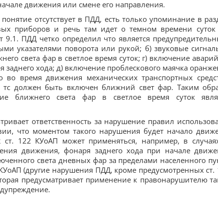
ачале движения или смене его направления.
онятие отсутствует в ПДД, есть только упоминание в раз
ых приборов и речь там идет о темном времени суток
т 9.1. ПДД четко определил что является предупредитель
ыми указателями поворота или рукой; б) звуковые сигналы
него света фар в светлое время суток; г) включение авари
я заднего хода; д) включение проблескового маячка оранже
что во время движения механических транспортных средс
я тс должен быть включен ближний свет фар. Таким обр
ие ближнего света фар в светлое время суток явля
атривает ответственность за нарушение правил использов
вии, что моментом такого нарушения будет начало движ
2 ст. 122 КУоАП может применяться, например, в случая
ения движения, фонаря заднего хода при начале движе
ключенного света дневных фар за пределами населенного пу
 КУоАП (другие нарушения ПДД, кроме предусмотренных ст. 
, которая предусматривает применение к правонарушителю та
едупреждение.