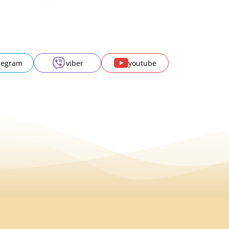
legram
viber
youtube