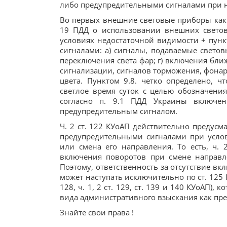
либо предупредительными сигналами при н
Во первых внешние световые приборы как п
19 ПДД о использовании внешних светов
условиях недостаточной видимости + пунк
сигналами: a) сигналы, подаваемые светов
переключения света фар; г) включения ближ
сигнализации, сигналов торможения, фонар
цвета. Пунктом 9.8. четко определено, 
светлое время суток с целью обозначени
согласно п. 9.1 ПДД Украины включен
предупредительным сигналом.
Ч. 2 ст. 122 КУоАП действительно предусм
предупредительными сигналами при усло
или смена его направления. То есть, ч. 
включения поворотов при смене направл
Поэтому, ответственность за отсутствие в
может наступать исключительно по ст. 125
128, ч. 1, 2 ст. 129, ст. 139 и 140 КУоАП)
вида административного взыскания как пр
Знайте свои права !