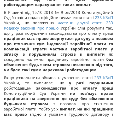
роботодавцем нарахування таких виплат
.
В Рішенні від 15.10.2013 № 9-рп/2013 Конституційний
Суд України надав офіційне тлумачення статті
233
КЗпП
України, що положення
частини другої статті
233
Кодексу законів про працю
України слід розуміти так,
що у разі порушення законодавства про оплату праці
працівник має право звернутися до суду з позовом
про стягнення сум індексації заробітної плати та
компенсації втрати частини заробітної плати у
зв’язку з порушенням строків її виплати
як
складових належної працівнику заробітної плати
без
обмеження будь-яким строком незалежно від того,
чи були такі суми нараховані роботодавцем
.
Якщо узагальнити обидва тлумачення статті
233
КЗпП
України, то випливає, що
у разі порушення
роботодавцем
законодавства про оплату праці
Конституційний Суд України
не пов'язує право
працівника на звернення до суду без обмеження
будь-яким строком
з позовом про стягнення
заробітної плати, тобто усіх
виплат, на які працівник
має право
згідно з умовами трудового договору і