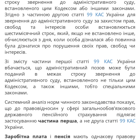
строку звернення до адміністративного суду,
встановленого цим Кодексом або іншими законами.
Згідно з частиною другою статті
99
КАС
України для
звернення до адміністративного суду за захистом прав,
свобод та інтересів особи встановлюється
шестимісячний строк, який, якщо не встановлено інше,
обчислюється з дня, коли особа дізналася або повинна
була дізнатися про порушення своїх прав, свобод чи
інтересів.
Зі змісту частини першої статті
99
КАС
України
вбачається, що адміністративний позов може бути
поданий в межах строку звернення до
адміністративного суду, встановленого не тільки цим
Кодексом, а також іншими, тобто спеціальними
законами.
Системний аналіз норм чинного законодавства показує,
що до правовідносин у сфері загальнообов’язкового
державного пенсійного страхування підлягає
застосуванню
частина перша
, а не друга статті
99
КАС
України.
Заробітна плата
і
пенсія
мають однакову правову