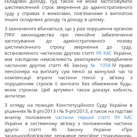
складової доходу, суд також не може застосовувати
шестимісячний строк звернення до адміністративного
суду у справах з вимогами, пов'язаними з виплатою
інших складових доходу та доходу в цілому.
З зазначеного вбачається, що у разі порушення органом
ПФУ законодавства про пенсійне забезпечення
застосування до адміністративного позову
шестимісячного строку звернення до суду,
встановленого частиною другою статті
99
КАС
України,
має наслідком неможливість реалізувати передбачене
частиною другою статті 46 Закону
№ 1058-
IV право
пенсіонера на виплату сум пенсії за минулий час та
компенсації втрати частини пенсії у зв’язку з
порушенням строків її виплати без обмеження будь-
яким строком. Цей аргумент також доказує хибність
антитези.
З огляду на позицію Конституційного Суду України в
рішеннях № 8-рп/2013 і № 9-рп/2013, а також на підставі
аналізу положення
частини першої статті
99
КАС
України в системному зв'язку з положенням частини
другої статті 46 Закону України «Про
загальнообов'язкове державне пенсійне страхування»,