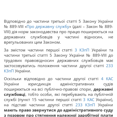
Відповідно до частини третьої статті 5 Закону України
№ 889-VIII «
Про державну службу
» (далі – Закон № 889-
VIII) дія норм законодавства про працю поширюється на
державних службовців у частині відносин, не
врегульованих цим Законом.
За змістом частини першої статті
3
КЗпП
України та
частини третьої статті 5 Закону України № 889-VIII до
трудових правовідносин державних службовців має
застосовуватись положення частини другої статті
233
КЗпП
України.
Оскільки відповідно до частини другої статті
4
КАС
України
юрисдикція адміністративних судів
поширюється на всі публічно-правові спори,
державні
службовці
, тобто особи, які перебувають на публічній
службі (пункт 15 частини першої статті
3
КАС
України),
на підставі частини другої статті
233
КЗпП
України
мають право звернутися до адміністративного суду
з позовом про стягнення належної заробітної плати