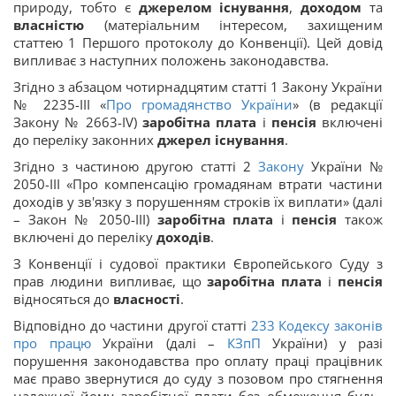
природу, тобто є
джерелом
існування
,
доходом
та
власністю
(матеріальним інтересом, захищеним
статтею 1 Першого протоколу до Конвенції). Цей довід
випливає з наступних положень законодавства.
Згідно з абзацом чотирнадцятим статті 1 Закону України
№ 2235-III «
Про громадянство України
» (в редакції
Закону № 2663-IV)
заробітна плата
і
пенсія
включені
до переліку законних
джерел існування
.
Згідно з частиною другою статті 2
Закону
України №
2050-III «Про компенсацію громадянам втрати частини
доходів у зв'язку з порушенням строків їх виплати»
(далі
– Закон № 2050-III)
заробітна плата
і
пенсія
також
включені до переліку
доходів
.
З Конвенції і судової практики Європейського Суду з
прав людини випливає, що
заробітна плата
і
пенсія
відносяться до
власності
.
Відповідно до частини другої статті
233
Кодексу законів
про працю
України (далі –
КЗпП
України) у разі
порушення законодавства про оплату праці працівник
має право звернутися до суду з позовом про стягнення
належної йому заробітної плати без обмеження будь-