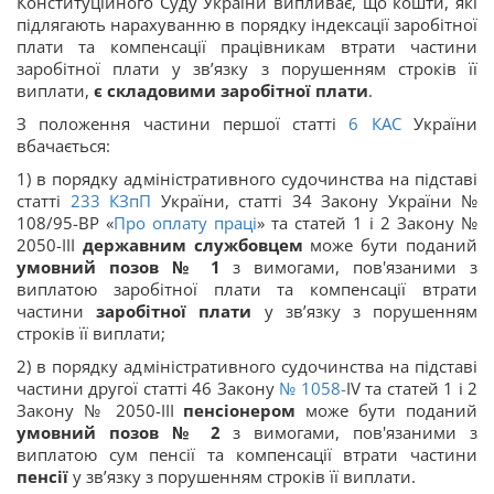
Конституційного Суду України випливає, що кошти, які
підлягають нарахуванню в порядку індексації заробітної
плати та компенсації працівникам втрати частини
заробітної плати у зв’язку з порушенням строків її
виплати,
є складовими заробітної плати
.
З положення частини першої статті
6
КАС
України
вбачається:
1) в порядку адміністративного судочинства на підставі
статті
233
КЗпП
України, статті 34 Закону України №
108/95-ВР «
Про оплату праці
» та статей 1 і 2 Закону №
2050-III
державним службовцем
може бути поданий
умовний
позов № 1
з вимогами, пов'язаними з
виплатою заробітної плати та компенсації втрати
частини
заробітної плати
у зв’язку з порушенням
строків її виплати;
2) в порядку адміністративного судочинства на підставі
частини другої статті 46 Закону
№ 1058-
IV та статей 1 і 2
Закону № 2050-III
пенсіонером
може бути поданий
умовний
позов № 2
з вимогами, пов'язаними з
виплатою сум пенсії та компенсації втрати частини
пенсії
у зв’язку з порушенням строків її виплати.