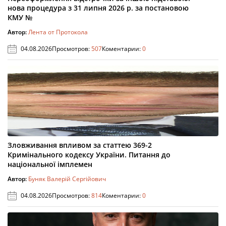
нова процедура з 31 липня 2026 р. за постановою
КМУ №
Автор:
Лента от Протокола
04.08.2026
Просмотров:
507
Коментарии:
0
Зловживання впливом за статтею 369-2
Кримінального кодексу України. Питання до
національної імплемен
Автор:
Буняк Валерій Сергійович
04.08.2026
Просмотров:
814
Коментарии:
0