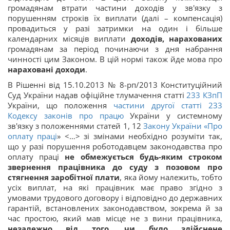
громадянам втрати частини доходів у зв'язку з
порушенням строків їх виплати (далі – компенсація)
провадиться у разі затримки на один і більше
календарних місяців виплати
доходів, нарахованих
громадянам за період починаючи з дня набрання
чинності цим Законом. В цій нормі також йде мова про
нараховані доходи
.
В Рішенні від 15.10.2013 № 8-рп/2013 Конституційний
Суд України надав офіційне тлумачення статті
233
КЗпП
України, що положення
частини другої статті
233
Кодексу законів про працю
України у системному
зв'язку з положеннями статей 1, 12
Закону України «
Про
оплату праці
» <…> зі змінами необхідно розуміти так,
що у разі порушення роботодавцем законодавства про
оплату праці
не обмежується будь-яким строком
звернення працівника до суду з позовом про
стягнення заробітної плати
, яка йому належить, тобто
усіх виплат, на які працівник має право згідно з
умовами трудового договору і відповідно до державних
гарантій, встановлених законодавством, зокрема й за
час простою, який мав місце не з вини працівника,
незалежно від того, чи було здійснене