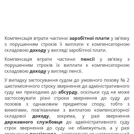
Компенсація втрати частини
заробітної плати
у зв’язку
з порушенням строків її виплати є компенсаторною
складовою
доходу
у вигляді заробітної плати.
Компенсація втрати частини
пенсії
у зв’язку з
порушенням строків їх виплати є компенсаторною
складовою
доходу
у вигляді пенсії.
У випадку застосування судом до умовного позову № 2
шестимісячного строку звернення до адміністративного
суду ми приходимо до
абсурду
, оскільки суд не може
застосовувати різні строки звернення до суду до
позовів з однаковим предметом спору, тобто з
вимогами, пов'язаними з виплатою компенсаторної
складової
доходу
, зокрема, у разі звернення
державного службовця
до адміністративного суду
строк звернення до суду не обмежується, а у разі
звернення
пенсіонера
– застосовується шестимісячний