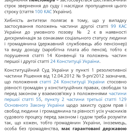
строк звернення до суду і наслідки пропущення цього
строку (стаття
100
КАС
України).
Хибність антитези полягає в тому, що у випадку
застосування положень частини другої статті
99
КАС
України до умовного позову № 2 є в наявності
дискримінація за ознаками соціального статусу людини
і громадянина (державний службовець або пенсіонер)
та виду доходу (заробітна плата або пенсія), тобто є
порушення статті 14 Конвенції та положень частин
першої і другої статті
24
Конституції України
.
Конституційний Суд України у пункті 1 резолютивної
частини Рішення від 12.04.2012 № 9-рп/2012 зазначив,
що положення
статті
24
Конституції України
стосовно
рівності громадян у конституційних правах, свободах та
перед законом у взаємозв’язку з положеннями
частини
першої статті 55
,
пункту 2 частини третьої статті 129
Основного Закону України
щодо захисту судом прав і
свобод людини і громадянина та рівності усіх учасників
судового процесу перед законом і судом треба розуміти
так, що кожен, тобто громадянин України, іноземець,
особа без громадянства,
має гарантовані державою