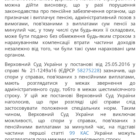
можна дійти висновку, що у разі порушення
законодавства про пенсійне забезпечення органом, що
призначає і виплачує пенсію, адміністративний позов з
вимогами, пов'язаними з виплатами сум пенсії за
минулий час, у тому числі сум будь-яких її складових,
може бути подано без обмеження будь-яким строком з
нарахуванням компенсації втрати частини доходів
незалежно від того, чи були такі суми нараховані цим
органом.
Верховний Суд України у постанові від 25.05.2016 у
справі № 21-1249а16 (ЄДРСР
58275228
) зазначив, що
спори у справах, пов'язаних з пенсійними виплатами,
мають розглядатися у межах звернення до
адміністративного суду, тобто в межах шестимісячного
строку. У цій же постанові Верховний Суд України
наголосив, що при розгляді цієї справи слід
застосовувати положення спеціальних норм. Таким
чином, Верховний Суд України не виключає
можливості, що спори у справах, пов'язаних з
пенсійними виплатами за минулий час, на підставі
частини першої статті
99
КАС
України можуть
розглядатися поза межами шестимісячного строку.