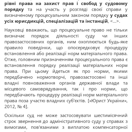
рівні права на захист прав і свобод у судовому
порядку
та на участь у розгляді своєї справи у
визначеному процесуальним законом порядку
у судах
усіх юрисдикцій, спеціалізацій та інстанцій
, <…>.
Науковці вважають, що процесуальне право не тільки
визначає порядок діяльності суду чи інших
правозастосовних органів, ним охоплюється будь-яке
правило поведінки, що опосередковує процедуру
встановлення або реалізації норм матеріального права.
Отже, головним призначенням процесуального права є
встановлення порядку реалізації матеріальних норм
права. При цьому йдеться як про норми, якими
передбачено нормотворчі, правозастосовні та інші
владні повноваження органів державної влади та
місцевого самоврядування, так і про норми, що
передбачають процедуру реалізації норм матеріального
права поза участю владних суб’єктів. [«Юрист України»,
2012, № 4].
Оскільки суд не може застосовувати шестимісячний
строк звернення до адміністративного суду у справах з
вимогами, пов'язаними з виплатою компенсаторної