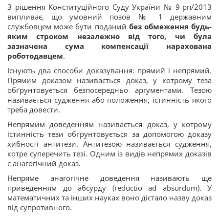
З рішення Конституційного Суду України № 9-рп/2013
випливає, що умовний позов № 1 державним
службовцем може бути поданий
без обмеження будь-
яким строком незалежно від того, чи була
зазначена сума компенсації нарахована
роботодавцем
.
Існують два способи доказування: прямий і непрямий.
Прямим доказом називається доказ, у котрому теза
обґрунтовується безпосередньо аргументами. Тезою
називається судження або положення, істинність якого
треба довести.
Непрямим доведенням називається доказ, у котрому
істинність тези обґрунтовується за допомогою доказу
хибності антитези. Антитезою називається судження,
котре суперечить тезі. Одним із видів непрямих доказів
є анагогічний доказ.
Непряме анагогічне доведення називають ще
приведенням до абсурду (reductio ad absurdum). У
математичних та інших науках воно дістало назву доказ
від супротивного.