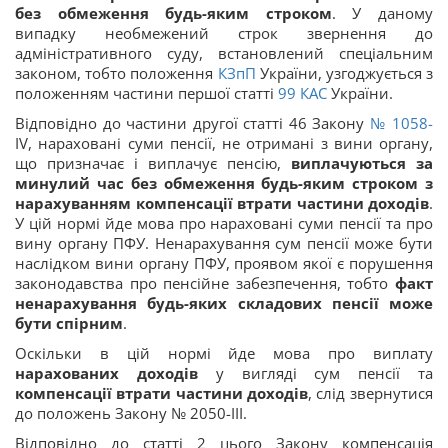
без обмеження будь-яким строком
. У даному
випадку необмежений строк звернення до
адміністративного суду, встановлений спеціальним
законом, тобто положення
КЗпП
України, узгоджується з
положенням частини першої статті
99
КАС
України.
Відповідно до частини другої статті 46 Закону
№ 1058-
IV, нараховані суми пенсії, не отримані з вини органу,
що призначає і виплачує пенсію,
виплачуються за
минулий час без обмеження будь-яким строком з
нарахуванням компенсації втрати частини доходів
.
У цій нормі йде мова про нараховані суми пенсії та про
вину органу ПФУ. Ненарахування сум пенсії може бути
наслідком вини органу ПФУ, проявом якої є порушення
законодавства про пенсійне забезпечення, тобто
факт
ненарахування будь-яких складових пенсії може
бути спірним
.
Оскільки в цій нормі йде мова про виплату
нарахованих доходів
у вигляді сум пенсії та
компенсації втрати частини доходів
, слід звернутися
до положень Закону № 2050-III.
Відповідно до статті 2 цього Закону компенсація