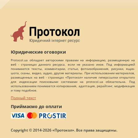
Юридические оговорки
Protocol.ua обладает авторскими правами на информацию, размещенную на
веб - страницах данного ресурса, если не указано иное. Под информацией
понимаются тексты, комментарии, статьи, фотоизображения, рисунки, ящик-
шота, сканы, видео, аудио, другие материалы. При использовании материалов,
размещенных на веб - страницах «Протокол» наличие гиперссылки открытого
для индексации поисковыми системами на protocol.ua обязательна. Под
использованием понимается копирования, адаптация, рерайтинг, модификация
и тому подобное.
Полный текст
Приймаємо до оплати
Copyright © 2014-2026 «Протокол». Все права защищены.