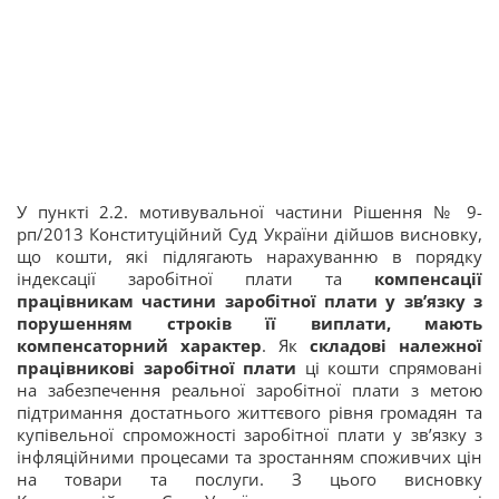
У пункті 2.2. мотивувальної частини Рішення № 9-
рп/2013 Конституційний Суд України дійшов висновку,
що кошти, які підлягають нарахуванню в порядку
індексації заробітної плати та
компенсації
працівникам частини заробітної плати у зв’язку з
порушенням строків її виплати, мають
компенсаторний характер
. Як
складові належної
працівникові заробітної плати
ці кошти спрямовані
на забезпечення реальної заробітної плати з метою
підтримання достатнього життєвого рівня громадян та
купівельної спроможності заробітної плати у зв’язку з
інфляційними процесами та зростанням споживчих цін
на товари та послуги. З цього висновку