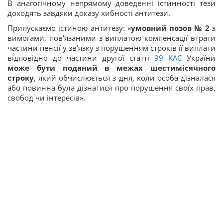
В анагогічному непрямому доведенні істинності тези
доходять завдяки доказу хибності антитези.
Припускаємо істиною антитезу: «
умовний позов № 2
з
вимогами, пов'язаними з виплатою компенсації втрати
частини пенсії у зв’язку з порушенням строків її виплати
відповідно до частини другої статті
99
КАС
України
може бути поданий в межах шестимісячного
строку
, який обчислюється з дня, коли особа дізналася
або повинна була дізнатися про порушення своїх прав,
свобод чи інтересів».