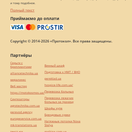
и тому подобное.
Полный текст
Приймаємо до оплати
Copyright © 2014-2026 «Протокол». Все права защищены.
Партнёры
Серьги с
Винный шкаф
бриллиантами
Подготовка к НМТ / ВНО
alliancetechnika.ua
pereklad.ua
миралинкс
hospice-life.com.ua/
Веб мастер
Перевозка больных
https://motokosmos.ua/
Перевозка лежачих
Синтезаторы
больных за границу
agrotechnika.com.ua
Шкафы купе
perevod.agency
Брендовые сумки
europeservice.com.ua
Натяжные потолки Nova
mk-translations.ua
Stelya
текст юа
maltina.com.ua