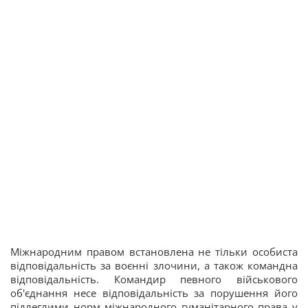
Міжнародним правом встановлена не тільки особиста
відповідальність за воєнні злочини, а також командна
відповідальність. Командир певного військового
об'єднання несе відповідальність за порушення його
підлеглими норм міжнародного гуманітарного права у