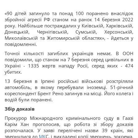
«90 дітей загинуло та понад 100 поранено внаслідок
збройної агресії РФ станом на ранок 14 березня 2022
року. Найбільше постраждалих у Київській, Харківській,
Донецькій, Чернігівській, Сумській, Херсонській,
Миколаївській та Житомирській областях», - йдеться у
повідомленні.
Точної кількості загиблих українців немає. В ООН
повідомили, що станом на 7 березня серед цивільних в
Україні - 1335 жертв нападу Росії, серед яких - 474
убитих.
13 березня в Ірпені російські військові розстріляли
автомобіль, в якому перебували іноземці. 51-річний
кореспондент Брент Рено загинув на місці. Його колега і
водій були поранені.
Збір доказів
Прокурор Міжнародного кримінального суду в Гаазі
Карім Хан проголосив, що робота зі збору доказів
розпочалася. У заяві перелічені назви 39 країн, які
звернулися до
МК
С, і викладені копії звернень, зокрема,