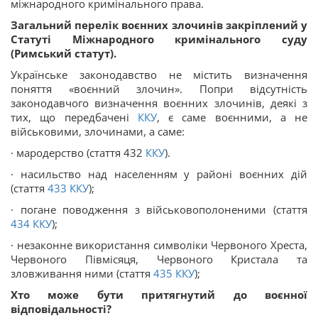
міжнародного кримінального права.
Загальний перелік воєнних злочинів закріплений у
Статуті Міжнародного кримінального суду
(Римський статут).
Українське законодавство не містить визначення
поняття «воєнний злочин». Попри відсутність
законодавчого визначення воєнних злочинів, деякі з
тих, що передбачені
ККУ
, є саме воєнними, а не
військовими, злочинами, а саме:
· мародерство (стаття 432
ККУ
).
· насильство над населенням у районі воєнних дій
(стаття
433
ККУ
);
· погане поводження з військовополоненими (стаття
434
ККУ
);
· незаконне використання символіки Червоного Хреста,
Червоного Півмісяця, Червоного Кристала та
зловживання ними (стаття
435
ККУ
);
Хто може бути притягнутий до воєнної
відповідальності?