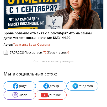
Бронирование отменят с 1 сентября? Что на самом
деле меняет постановление КМУ №692
Автор:
Тарасенко Вера Юрьевна
27.07.2026
Просмотров:
756
Коментарии:
0
Смотреть все консультации
Мы в социальных сетях:
page
group
telegram
viber
youtube