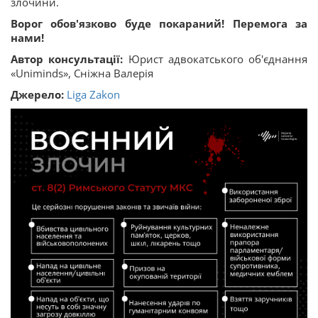
злочини.
Ворог обов'язково буде покараний! Перемога за
нами!
Автор консультації:
Юрист адвокатського об'єднання
«Uniminds», Сніжна Валерія
Джерело:
Liga Zakon