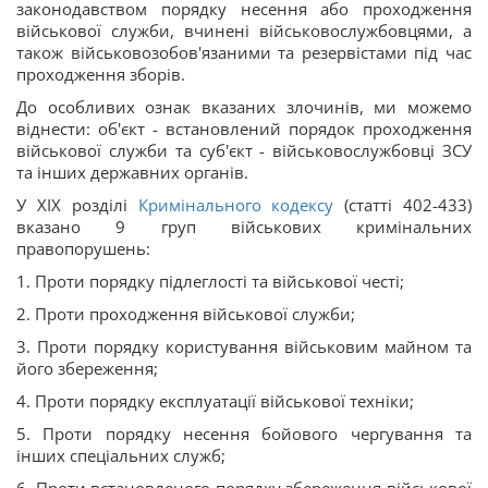
законодавством порядку несення або проходження
військової служби, вчинені військовослужбовцями, а
також військовозобов'язаними та резервістами під час
проходження зборів.
До особливих ознак вказаних злочинів, ми можемо
віднести: об'єкт - встановлений порядок проходження
військової служби та суб'єкт - військовослужбовці ЗСУ
та інших державних органів.
У ХІХ розділі
Кримінального кодексу
(статті 402-433)
вказано 9 груп військових кримінальних
правопорушень:
1. Проти порядку підлеглості та військової честі;
2. Проти проходження військової служби;
3. Проти порядку користування військовим майном та
його збереження;
4. Проти порядку експлуатації військової техніки;
5. Проти порядку несення бойового чергування та
інших спеціальних служб;
6. Проти встановленого порядку збереження військової