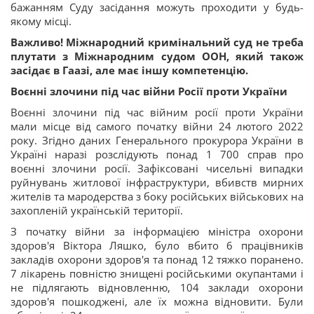
бажанням Суду засідання можуть проходити у будь-
якому місці.
Важливо! Міжнародний кримінальний суд не треба
плутати з Міжнародним судом ООН, який також
засідає в Гаазі, але має іншу компетенцію.
Воєнні злочини під час війни Росії проти України
Воєнні злочини під час війним росії проти України
мали місце від самого початку війни 24 лютого 2022
року. Згідно даних Генерального прокурора України в
Україні наразі розслідують понад 1 700 справ про
воєнні злочини росії. Зафіксовані чисельні випадки
руйнувань житлової інфраструктури, вбивств мирних
жителів та мародерства з боку російських військових на
захопленій українській території.
З початку війни за інформацією міністра охорони
здоров'я Віктора Ляшко, було вбито 6 працівників
закладів охорони здоров'я та понад 12 тяжко поранено.
7 лікарень повністю знищені російськими окупантами і
не підлягають відновленню, 104 заклади охорони
здоров'я пошкоджені, але їх можна відновити. Були