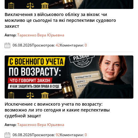
Виключення з військового обліку за віком: чи
можливо це сьогодні та які перспективи судового
захист
Автор:
Тарасенко Вера Юрьевна
06.08.2026
Просмотров:
42
Коментарии:
0
Исключение с воинского учета по возрасту:
возможно ли это сегодня и какие перспективы
судебной защит
Автор:
Тарасенко Вера Юрьевна
06.08.2026
Просмотров:
92
Коментарии:
0