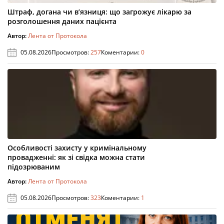
Штраф, догана чи в’язниця: що загрожує лікарю за
розголошення даних пацієнта
Автор:
Лента от Протокола
05.08.2026
Просмотров:
257
Коментарии:
0
Особливості захисту у кримінальному
провадженні: як зі свідка можна стати
підозрюваним
Автор:
Лента от Протокола
05.08.2026
Просмотров:
323
Коментарии:
1