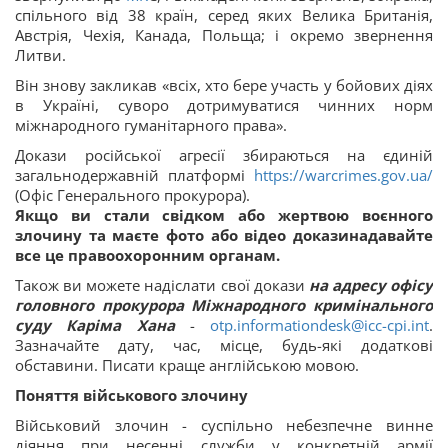
спільного від 38 країн, серед яких Велика Британія,
Австрія, Чехія, Канада, Польща; і окремо звернення
Литви.
Він знову закликав «всіх, хто бере участь у бойових діях
в Україні, суворо дотримуватися чинних норм
міжнародного гуманітарного права».
Докази російської агресії збираються на єдиній
загальнодержавній платформі
https://warcrimes.gov.ua/
(Офіс Генерального прокурора).
Якщо ви стали свідком або жертвою воєнного
злочину та маєте фото або відео доказинадавайте
все це правоохоронним органам.
Також ви можете надіслати свої докази
на адресу офісу
головного прокурора Міжнародного кримінального
суду Каріма Хана
-
otp.informationdesk@icc-cpi.int
.
Зазначайте дату, час, місце, будь-які додаткові
обставини. Писати краще англійською мовою.
Поняття військового злочину
Військовий злочин - суспільно небезпечне винне
діяння при несенні служби у конкретній армії