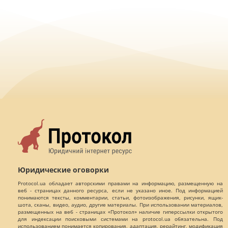
Юридические оговорки
Protocol.ua обладает авторскими правами на информацию, размещенную на
веб - страницах данного ресурса, если не указано иное. Под информацией
понимаются тексты, комментарии, статьи, фотоизображения, рисунки, ящик-
шота, сканы, видео, аудио, другие материалы. При использовании материалов,
размещенных на веб - страницах «Протокол» наличие гиперссылки открытого
для индексации поисковыми системами на protocol.ua обязательна. Под
использованием понимается копирования, адаптация, рерайтинг, модификация