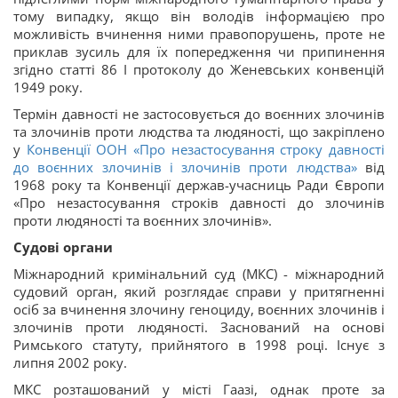
тому випадку, якщо він володів інформацією про
можливість вчинення ними правопорушень, проте не
приклав зусиль для їх попередження чи припинення
згідно статті 86 І протоколу до Женевських конвенцій
1949 року.
Термін давності не застосовується до воєнних злочинів
та злочинів проти людства та людяності, що закріплено
у
Конвенції ООН «Про незастосування строку давності
до воєнних злочинів і злочинів проти людства»
від
1968 року та Конвенції держав-учасниць Ради Європи
«Про незастосування строків давності до злочинів
проти людяності та воєнних злочинів».
Судові органи
Міжнародний кримінальний суд (МКС) - міжнародний
судовий орган, який розглядає справи у притягненні
осіб за вчинення злочину геноциду, воєнних злочинів і
злочинів проти людяності. Заснований на основі
Римського статуту, прийнятого в 1998 році. Існує з
липня 2002 року.
МКС розташований у місті Гаазі, однак проте за