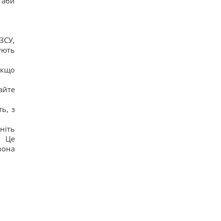
 аби
ЗСУ,
ують
якщо
айте
ь, з
ніть
. Це
вона