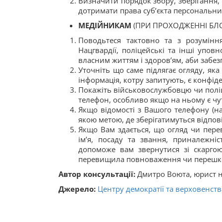
Визначити порядок збору, зберігання, 
дотримати права суб’єкта персональни
МЕДІЙНИКАМ
(ПРИ ПРОХОДЖЕННІ БЛО
Поводьтеся тактовно та з розумінн
Нацгвардії, поліцейські та інші уп
власним життям і здоров’ям, аби забе
Уточніть що саме підлягає огляду, яка
інформація, котру запитують, є конфід
Покажіть військовослужбовцю чи полі
телефон, особливо якщо на ньому є чут
Якщо відомості з Вашого телефону (на
якою метою, де зберігатимуться відпові
Якщо Вам здається, що огляд чи переві
ім’я, посаду та звання, приналежні
допоможе вам звернутися зі скарго
перевищила повноваження чи перешкодж
Автор консультації:
Дмитро Воюта, юрист н
Джерело:
Центру демократії та верховенств