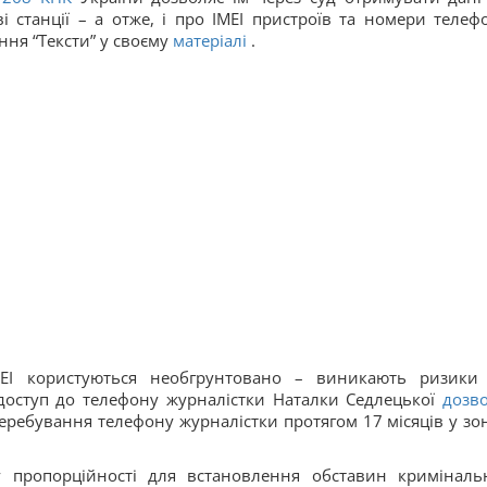
ві станції – а отже, і про ІМЕІ пристроїв та номери телефо
ння “Тексти” у своєму
матеріалі
.
ЕІ користуються необгрунтовано – виникають ризики
о доступ до телефону журналістки Наталки Седлецької
дозв
перебування телефону журналістки протягом 17 місяців у зоні
.
 пропорційності для встановлення обставин криміналь