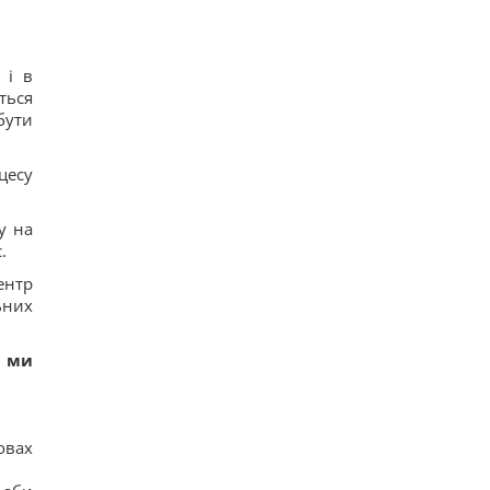
 і в
ться
бути
цесу
у на
.
ентр
ьних
,
ми
овах