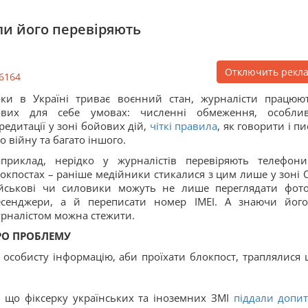
оли його перевіряють
Отключить рекл
6164
ки в Україні триває воєнний стан, журналісти працюю
ових для себе умовах: численні обмеження, особлив
редитації у зоні бойових дій,
чіткі правила
, як говорити і п
о війну та багато іншого.
приклад, нерідко у журналістів перевіряють телефон
окпостах – раніше медійники стикалися з цим лише у зоні 
йськові чи силовики можуть не лише переглядати фот
сенджери, а й переписати номер ІМЕІ. А знаючи його
рналістом можна стежити.
РО ПРОБЛЕМУ
 особисту інформацію, аби проїхати блокпост, траплялися 
и, що фіксерку українських та іноземних ЗМІ
піддали допит