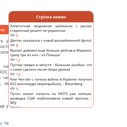
Стрічка новин
Аппетитная творожная запеканка с рисом:
аму
старинный рецепт по-украински
5
ть у
Дантес показался с новой возлюбленной (фото)
8
ості
Ryanair добавил еще больше рейсов в Марокко:
исати
сразу три из них – из Польши
12
Пустые грядки в августе - большая ошибка: что
и на
с ними сделать после сбора урожая
ООС.
10
о чи
Ким Чен Ын с начала войны в Украине получил
, за
$22 миллиарда сверхприбыли, - Bloomberg
9
Путин может напасть на НАТО уже осенью:
разведка США опубликовала новый прогноз, -
WSJ
ще у
17
Эксперт отключил одну настройку Android – и
смартфон перестал разряжаться ночью
13
у
та