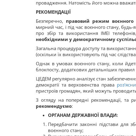
провадження. Натомість його можна вважати 
РЕКОМЕНДАЦІЇ
Безперечно,
правовий режим воєнного 
мирний час, і під час воєнного стану, будь
про збір та використання ІМЕІ телефоні
необхідними у демократичному суспільс
Загальна процедура доступу та використанн
(оскільки їх використовують під час слідства)
Однак в умовах воєнного стану, коли йдет
блокпосту, додаткових детальніших правил н
ЦЕДЕМ регулярно аналізує стан забезпечення
демократії та верховенства права
роз’ясн
пристроїв громадян, який можуть проводи
З огляду на попередні рекомендації, та р
рекомендуємо
:
ОРГАНАМ ДЕРЖАВНОЇ ВЛАДИ:
Передбачити законні підстави для зб
воєнного стану;