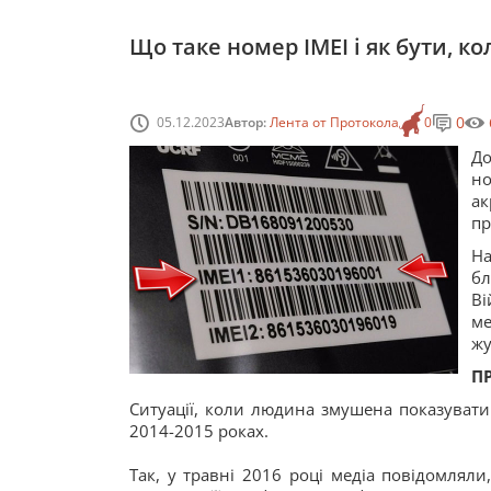
Що таке номер IMEI і як бути, к
0
05.12.2023
Автор:
Лента от Протокола
0
До
н
ак
пр
На
бл
Ві
ме
жу
П
Ситуації, коли людина змушена показувати
2014-2015 роках.
Так, у травні 2016 році медіа повідомлял