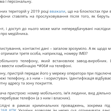
ма і персональну.
них територій у 2019 році
вважали
, що на блокпостах при в
ефони ставлять на прослуховування після того, як беруть 
нт, і доступ до нього може мати непередбачувані наслідки
 про медійника.
истування, контактні дані – загалом зрозуміло. А як щодо 
отримати третя особа, наприклад, номеру ІМЕІ?
обільного телефону, який встановлює завод-виробник.
о ввести комбінацію *#06# на телефоні.
ну, пристрій передає його у мережу оператора при підключе
жі телефону, а з ним – і користувач. Ідентифікація відбуває
етну адресу та зону покриття.
вача пристрою: номер мобільного, ім’я людини, вид діяльнос
перебуває телефон (а з ним і власник).
слідчі в рамках кримінальних проваджень, зокрема під
 268
КПК
України дозволяє їм через суд отримувати дані