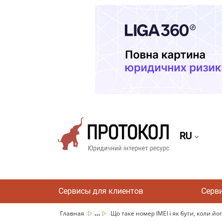
RU
Сервисы для клиентов
Серв
...
Главная
Що таке номер IMEI і як бути, коли йог