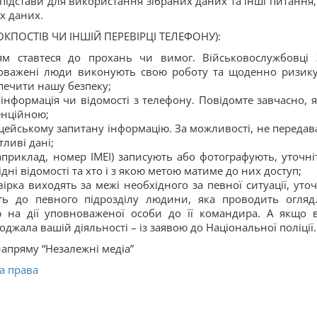
підстави для використання зібраних даних та інші питання,
х даних.
КПОСТІВ ЧИ ІНШІЙ ПЕРЕВІРЦІ ТЕЛЕФОНУ):
ям ставтеся до прохань чи вимог. Військовослужбовці 
овноважені люди виконують свою роботу та щоденно ризик
зпечити нашу безпеку;
 інформація чи відомості з телефону. Повідомте завчасно, 
енційною;
цейському запитану інформацію. За можливості, не передав
ливі дані;
приклад, номер ІМЕІ) записують або фотографують, уточніт
дні відомості та хто і з якою метою матиме до них доступ;
рка виходять за межі необхідного за певної ситуації, уточ
сть до певного підрозділу людини, яка проводить огляд
ю на дії уповноваженої особи до її командира. А якщо 
ала вашій діяльності – із заявою до Національної поліції.
апряму “Незалежні медіа”
а права