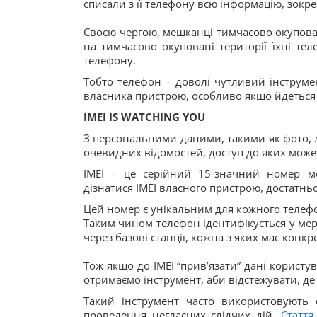
списали з її телефону всю інформацію, зокре
Своєю чергою, мешканці тимчасово окупова
на тимчасово окуповані території їхні тел
телефону.
Тобто телефон – доволі чутливий інструме
власника пристрою, особливо якщо йдеться
ІМЕІ IS WATCHING YOU
З персональними даними, такими як фото, л
очевидних відомостей, доступ до яких може 
ІМЕІ – це серійний 15-значний номер м
дізнатися ІМЕІ власного пристрою, достатнь
Цей номер є унікальним для кожного телефо
Таким чином телефон ідентифікується у мере
через базові станції, кожна з яких має конкр
Тож якщо до ІМЕІ “прив’язати” дані користу
отримаємо інструмент, аби відстежувати, де 
Такий інструмент часто використовують 
проведення негласних слідчих дій.
Стаття