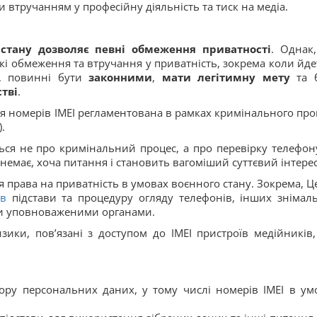
втручанням у професійну діяльність та тиск на медіа.
стану дозволяє певні обмеження приватності
. Однак,
-які обмеження та втручання у приватність, зокрема коли йде
в, повинні бути
законними
,
мати легітимну мету
та 
тві
.
я номерів ІМЕІ регламентована в рамках кримінального про
.
ься не про кримінальний процес, а про перевірку телефон
емає, хоча питання і становить вагоміший суттєвий інтерес
 права на приватність в умовах воєнного стану. Зокрема, Ц
ив
підстави та процедуру огляду телефонів, інших знімал
ти уповноваженими органами.
изики, пов’язані з доступом до ІМЕІ пристроїв медійників
ору персональних даних, у тому числі номерів ІМЕІ в ум