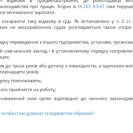
сті відмови в працевлаштуванні, дії роботодавця мо
онодавства про працю. Згідно зі ст.
265
КЗпП
таке поруш
ієї мінімальної зарплати.
оскаржити таку відмову в суді. Як встановлено у ч. 2 ст.
ських чи міськрайонних судах розглядаються також спори
дку переведення з іншого підприємства, установи, організац
щий навчальний заклад і в установленому порядку направлен
ацію;
ком до трьох років або дитину з інвалідністю, а одиноких ма
отирнадцяти років;
строку повноважень;
ного прийняття на роботу;
вноважений ним орган відповідно до чинного законодав
 особистою думкою та відвертою образою?