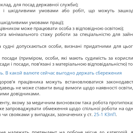
клад, для посад державної служби);
ми і шкідливими умовами або робіт, що можуть зашко
 і шкідливими умовами праці);
цівником може працювати особа з відповідною освітою);
га мінімального стажу роботи за спеціальністю для зайн
на судні допускаються особи, визнані придатними для цьог
 посади (приміром, особи, які мають судимість за корисл
ади і посади, пов’язані з матеріальною відповідальністю) т
ть. В какой валюте сейчас выгодно держать сбережения
здоров’я працівника можуть встановлюватися законодавс
одавець не може ставити вищі вимоги щодо наявності освіти,
ними довідниками.
енту, якому за медичним висновком така робота протипока
оже запроваджувати обмеження щодо спільної роботи на од
 чи свояками у випадках, зазначених у ст.
25-1
КЗпП
.
 не належить претендент на робоче місце до категорій, 