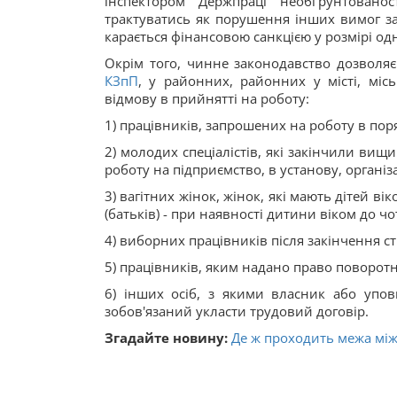
інспектором Держпраці необґрунтовано
трактуватись як порушення інших вимог зак
карається фінансовою санкцією у розмірі одн
Окрім того, чинне законодавство дозволяє 
КЗпП
, у районних, районних у місті, мі
відмову в прийнятті на роботу:
1) працівників, запрошених на роботу в поря
2) молодих спеціалістів, які закінчили ви
роботу на підприємство, в установу, організ
3) вагітних жінок, жінок, які мають дітей ві
(батьків) - при наявності дитини віком до ч
4) виборних працівників після закінчення 
5) працівників, яким надано право поворот
6) інших осіб, з якими власник або упо
зобов'язаний укласти трудовий договір.
Згадайте новину:
Де ж проходить межа між