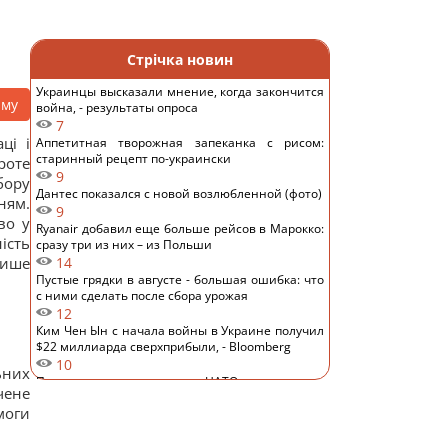
Стрічка новин
Украинцы высказали мнение, когда закончится
аму
война, - результаты опроса
7
ці і
Аппетитная творожная запеканка с рисом:
старинный рецепт по-украински
роте
9
бору
Дантес показался с новой возлюбленной (фото)
ням.
9
во у
Ryanair добавил еще больше рейсов в Марокко:
ість
сразу три из них – из Польши
пише
14
Пустые грядки в августе - большая ошибка: что
с ними сделать после сбора урожая
12
Ким Чен Ын с начала войны в Украине получил
$22 миллиарда сверхприбыли, - Bloomberg
10
ьних
Путин может напасть на НАТО уже осенью:
чене
разведка США опубликовала новый прогноз, -
моги
WSJ
20