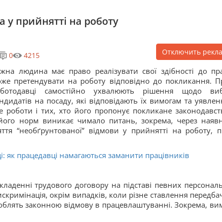
 у прийнятті на роботу
Отключить рекл
0
4215
жна людина має право реалізувати свої здібності до пра
же претендувати на роботу відповідно до покликання. П
оботодавці самостійно ухвалюють рішення щодо ви
ндидатів на посаду, які відповідають їх вимогам та уявлен
це роботи і тих, хто його пропонує покликане законодавст
 його норм виникає чимало питань, зокрема, через наявн
яття “необґрунтованої” відмови у прийнятті на роботу, 
ці: як працедавці намагаються заманити працівників
ладенні трудового договору на підставі певних персонал
скримінація, окрім випадків, коли різне ставлення передба
 роблять законною відмову в працевлаштуванні. Зокрема, ви