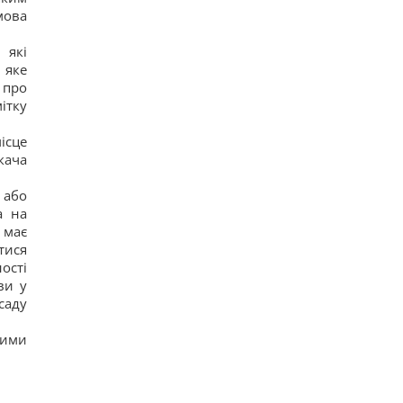
17
мова
Часть ракеты SpaceX разбилась о Луну: ученые
рассказали, что увидели в телескоп
 які
20
 яке
Никитюк с годовалым сыном укатила на отдых в
горы и нарвалась на хейт
 про
18
ітку
Спутник Сатурна вращается так медленно, что
его сутки продолжаются почти 16 дней
ісце
17
кача
В Украине появится новый праздник: что будут
отмечать 8 августа
17
 або
а на
 має
тися
ості
ви у
саду
кими