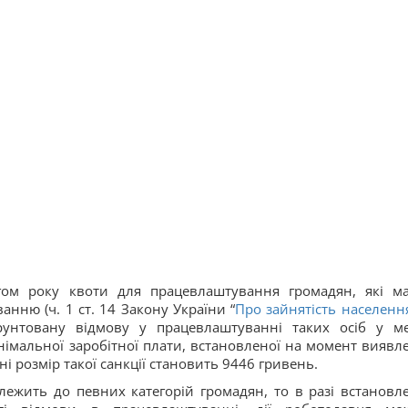
гом року квоти для працевлаштування громадян, які м
анню (ч. 1 ст. 14 Закону України “
Про зайнятість населенн
рунтовану відмову у працевлаштуванні таких осіб у м
інімальної заробітної плати, встановленої на момент виявл
ні розмір такої санкції становить 9446 гривень.
ежить до певних категорій громадян, то в разі встановл