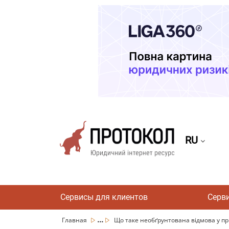
RU
Сервисы для клиентов
Серв
...
Главная
Що таке необґрунтована відмова у при