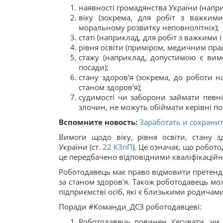
наявності громадянства України (напри
віку (зокрема, для робіт з важки
моральному розвитку неповнолітніх);
статі (наприклад, для робіт з важкими
рівня освіти (приміром, медичним пра
стажу (наприклад, допустимою є вимо
посади);
стану здоров’я (зокрема, до роботи 
станом здоров'я);
судимості чи заборони займати певні
злочин, не можуть обіймати керівні пос
Вспомните новость:
Заработать и сохрани
Вимоги щодо віку, рівня освіти, стану 
України (ст.
22
КЗпП
). Це означає, що робот
це передбачено відповідними кваліфікацій
Роботодавець має право відмовити претенд
за станом здоров’я. Також роботодавець м
підприємстві осіб, які є близькими родичами
Поради #Команди_ДСЗ роботодавцеві:
Роботодавець повинен з’ясувати, чи