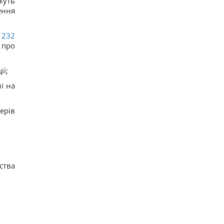
жуть
ення
232
 про
ії;
і на
терів
ства