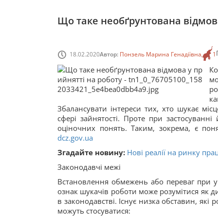
Що таке необґрунтована відмова
18.02.2020
Автор:
Понзель Марина Генадіївна
1
Ко
мо
р
ка
Збалансувати інтереси тих, хто шукає міс
сфері зайнятості. Проте при застосуванні
оціночних понять. Таким, зокрема, є пон
dcz.gov.ua
Згадайте новину:
Нові реалії на ринку пра
Законодавчі межі
Встановлення обмежень або переваг при ук
ознак шукачів роботи може розумітися як ди
в законодавстві. Існує низка обставин, які
можуть стосуватися: