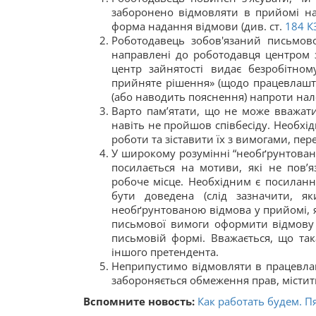
заборонено відмовляти в прийомі на
форма надання відмови (див. ст.
184
К
Роботодавець зобов'язаний письмово
направлені до роботодавця центром з
центр зайнятості видає безробітно
прийняте рішення» (щодо працевлашту
(або наводить пояснення) напроти на
Варто пам’ятати, що не може вважат
навіть не пройшов співбесіду. Необхі
роботи та зіставити їх з вимогами, пер
У широкому розумінні “необґрунтован
посилається на мотиви, які не пов’
робоче місце. Необхідним є посилання
бути доведена (слід зазначити, я
необґрунтованою відмова у прийомі, як
письмової вимоги оформити відмову 
письмовій формі. Вважається, що так
іншого претендента.
Неприпустимо відмовляти в працевлаш
забороняється обмеження прав, міститьс
Вспомните новость:
Как работать будем. 