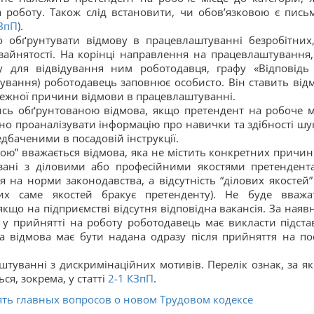
 роботу. Також слід встановити, чи обов’язковою є пись
ЗпП
).
 обґрунтувати відмову в працевлаштуванні безробітних,
айнятості. На корінці направлення на працевлаштування,
му для відвідування ним роботодавця, графу «Відповідь
вання) роботодавець заповнює особисто. Він ставить відм
лежної причини відмови в працевлаштуванні.
ись обґрунтованою відмова, якщо претендент на робоче м
дно проаналізувати інформацію про навички та здібності шу
едбаченими в посадовій інструкції.
ою” вважається відмова, яка не містить конкретних причин
язані з діловими або професійними якостями претендент
 на норми законодавства, а відсутність “ділових якостей”
ких саме якостей бракує претенденту). Не буде вважа
що на підприємстві відсутня відповідна вакансія. За наявн
у прийнятті на роботу роботодавець має викласти підста
а відмова має бути надана одразу після прийняття на по
туванні з дискримінаційних мотивів. Перелік ознак, за я
я, зокрема, у статті
2-1
КЗпП
.
Пять главных вопросов о новом Трудовом кодексе