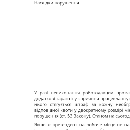
Наслідки порушення
У разі невиконання роботодавцем протя
додаткові гарантії у сприяння працевлаштув
нього стягується штраф за кожну необґ
відповідної квоти у двократному розмірі м
порушення (ст. 53 Закону). Станом на сьогод
Якщо ж претендент на робоче місце не нал