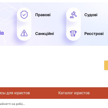
исы для юристов
Каталог юристов
йнятті на робо...