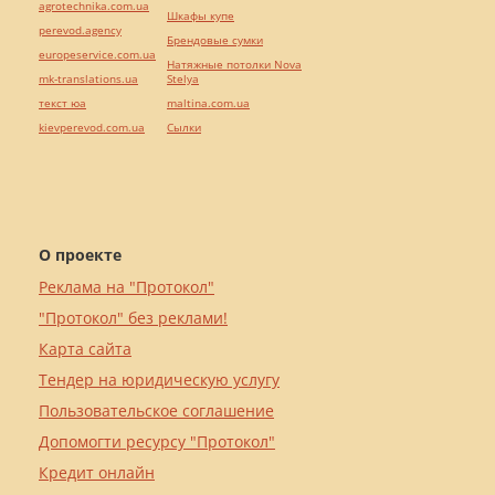
agrotechnika.com.ua
Шкафы купе
perevod.agency
Брендовые сумки
europeservice.com.ua
Натяжные потолки Nova
mk-translations.ua
Stelya
текст юа
maltina.com.ua
kievperevod.com.ua
Cылки
О проекте
Реклама на "Протокол"
"Протокол" без реклами!
Карта сайта
Тендер на юридическую услугу
Пользовательское соглашение
Допомогти ресурсу "Протокол"
Кредит онлайн