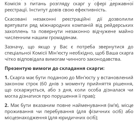
Комісія з питань розгляду скарг у сфері державної
реєстрації. Інститут довів свою ефективність.
Скасовані незаконні реєстраційні дії дозволили
врятувати ряд міжнародних компаній від рейдерських
захоплень та повернути незаконно відчужене майно
численним нашим громадянам.
Зазначу, що якщо у Вас є потреба звернутися до
спеціальної Комісії Мін'юсту необхідно, щоб Ваша скарга
чітко відповідала вимогам чинного законодавства.
Презентую вимоги до складання скарги:
1.
Скарга має бути поданою до Мін'юсту у встановлений
законом строк (60 днів з моменту прийняття рішення,
що оскаржується, або з дня, коли особа дізналася чи
могла дізнатися про порушення її прав);
2.
Має бути вказаним повне найменування (ім'я), місце
проживання чи перебування (для фізичних осіб) або
місцезнаходження (для юридичних осіб);