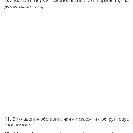
10.
Вказати норми законодавства, які порушено, на
думку скаржника;
11.
Викладення обставин, якими скаржник обґрунтовує
свої вимоги;