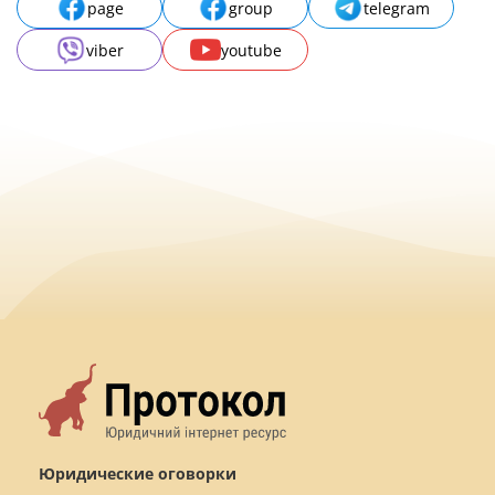
page
group
telegram
viber
youtube
Юридические оговорки