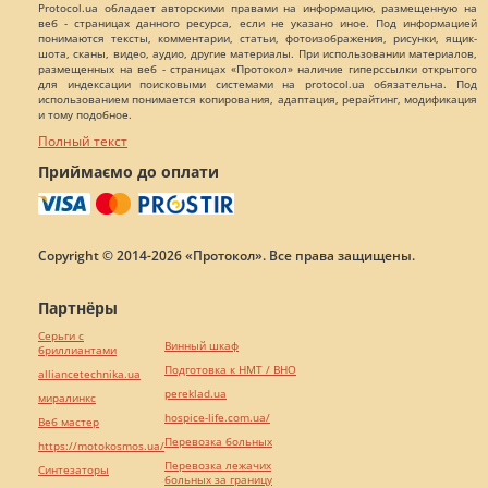
Protocol.ua обладает авторскими правами на информацию, размещенную на
веб - страницах данного ресурса, если не указано иное. Под информацией
понимаются тексты, комментарии, статьи, фотоизображения, рисунки, ящик-
шота, сканы, видео, аудио, другие материалы. При использовании материалов,
размещенных на веб - страницах «Протокол» наличие гиперссылки открытого
для индексации поисковыми системами на protocol.ua обязательна. Под
использованием понимается копирования, адаптация, рерайтинг, модификация
и тому подобное.
Полный текст
Приймаємо до оплати
Copyright © 2014-2026 «Протокол». Все права защищены.
Партнёры
Серьги с
Винный шкаф
бриллиантами
Подготовка к НМТ / ВНО
alliancetechnika.ua
pereklad.ua
миралинкс
hospice-life.com.ua/
Веб мастер
Перевозка больных
https://motokosmos.ua/
Перевозка лежачих
Синтезаторы
больных за границу