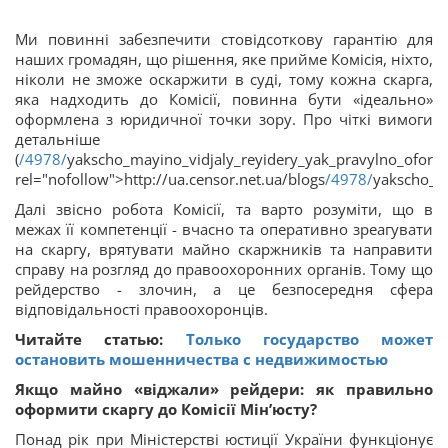
Ми повинні забезпечити стовідсоткову гарантію для
наших громадян, що рішення, яке прийме Комісія, ніхто,
ніколи не зможе оскаржити в суді, тому кожна скарга,
яка надходить до Комісії, повинна бути «ідеально»
оформлена з юридичної точки зору. Про чіткі вимоги
детальніше
(
/4978/
yakscho_mayino_vidjaly_reyidery_yak_pravylno_oform
rel="nofollow">http://ua.censor.net.ua/blogs
/4978/
yakscho_m
Далі звісно робота Комісії, та варто розуміти, що в
межах її компетенції - вчасно та оперативно зреагувати
на скаргу, врятувати майно скаржників та направити
справу на розгляд до правоохоронних органів. Тому що
рейдерство - злочин, а це безпосередня сфера
відповідальності правоохоронців.
Читайте статью:
Только государство может
остановить мошенничества с недвижимостью
Якщо майно «віджали» рейдери: як правильно
оформити скаргу до Комісії Мін’юсту?
Понад рік при Міністерстві юстиції України функціонує