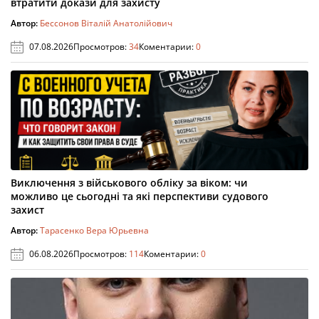
втратити докази для захисту
Автор:
Бессонов Віталій Анатолійович
07.08.2026
Просмотров:
34
Коментарии:
0
Виключення з військового обліку за віком: чи
можливо це сьогодні та які перспективи судового
захист
Автор:
Тарасенко Вера Юрьевна
06.08.2026
Просмотров:
114
Коментарии:
0