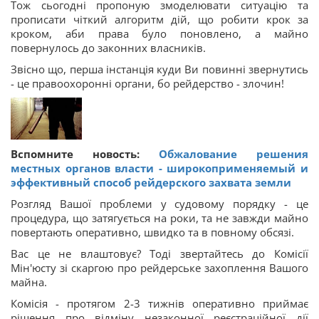
Тож сьогодні пропоную змоделювати ситуацію та
прописати чіткий алгоритм дій, що робити крок за
кроком, аби права було поновлено, а майно
повернулось до законних власників.
Звісно що, перша інстанція куди Ви повинні звернутись
- це правоохоронні органи, бо рейдерство - злочин!
Вспомните новость:
Обжалование решения
местных органов власти - широкоприменяемый и
эффективный способ рейдерского захвата земли
Розгляд Вашої проблеми у судовому порядку - це
процедура, що затягується на роки, та не завжди майно
повертають оперативно, швидко та в повному обсязі.
Вас це не влаштовує? Тоді звертайтесь до Комісії
Мін'юсту зі скаргою про рейдерське захоплення Вашого
майна.
Комісія - протягом 2-3 тижнів оперативно приймає
рішення про відміну незаконної реєстраційної дії