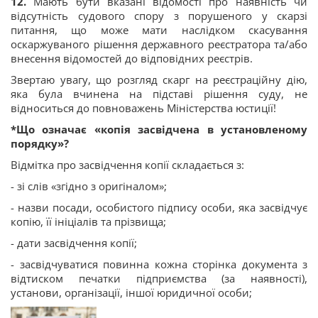
12.
Мають бути вказані відомості про наявність чи
відсутність судового спору з порушеного у скарзі
питання, що може мати наслідком скасування
оскаржуваного рішення державного реєстратора та/або
внесення відомостей до відповідних реєстрів.
Звертаю увагу, що розгляд скарг на реєстраційну дію,
яка була вчинена на підставі рішення суду, не
відноситься до повноважень Міністерства юстиції!
*Що означає «копія засвідчена в установленому
порядку»?
Відмітка про засвідчення копії складається з:
- зі слів «згідно з оригіналом»;
- назви посади, особистого підпису особи, яка засвідчує
копію, її ініціалів та прізвища;
- дати засвідчення копії;
- засвідчуватися повинна кожна сторінка документа з
відтиском печатки підприємства (за наявності),
установи, організації, іншої юридичної особи;