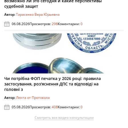
возможно ли это сегодня и какие перспективы
судебной защит
Автор:
Тарасенко Вера Юрьевна
06.08.2026
Просмотров:
298
Коментарии:
0
Чи потрібна ФОП печатка у 2026 році: правила
застосування, роз'яснення ДПС та відповіді на
головні з
Автор:
Лента от Протокола
05.08.2026
Просмотров:
408
Коментарии:
0
Смотреть все видео консультации