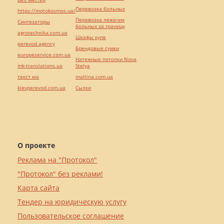
Перевозка больных
https://motokosmos.ua/
Перевозка лежачих
Синтезаторы
больных за границу
agrotechnika.com.ua
Шкафы купе
perevod.agency
Брендовые сумки
europeservice.com.ua
Натяжные потолки Nova
mk-translations.ua
Stelya
текст юа
maltina.com.ua
kievperevod.com.ua
Cылки
О проекте
Реклама на "Протокол"
"Протокол" без реклами!
Карта сайта
Тендер на юридическую услугу
Пользовательское соглашение