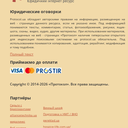
Юридические оговорки
Protocol.ua обладает авторскими правами на информацию, размещенную на
веб - страницах данного ресурса, если не указано иное. Под информацией
понимаются тексты, комментарии, статьи, фотоизображения, рисунки, ящик-
шота, сканы, видео, аудио, другие материалы. При использовании материалов,
размещенных на веб - страницах «Протокол» наличие гиперссылки открытого
для индексации поисковыми системами на protocol.ua обязательна. Под
использованием понимается копирования, адаптация, рерайтинг, модификация
и тому подобное.
Полный текст
Приймаємо до оплати
Copyright © 2014-2026 «Протокол». Все права защищены.
Партнёры
Серьги с
Винный шкаф
бриллиантами
Подготовка к НМТ / ВНО
alliancetechnika.ua
pereklad.ua
миралинкс
hospice-life.com.ua/
Веб мастер