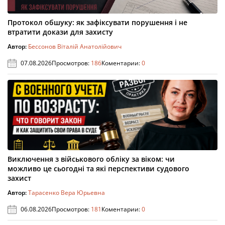
Протокол обшуку: як зафіксувати порушення і не
втратити докази для захисту
Автор:
Бессонов Віталій Анатолійович
07.08.2026
Просмотров:
186
Коментарии:
0
Виключення з військового обліку за віком: чи
можливо це сьогодні та які перспективи судового
захист
Автор:
Тарасенко Вера Юрьевна
06.08.2026
Просмотров:
181
Коментарии:
0