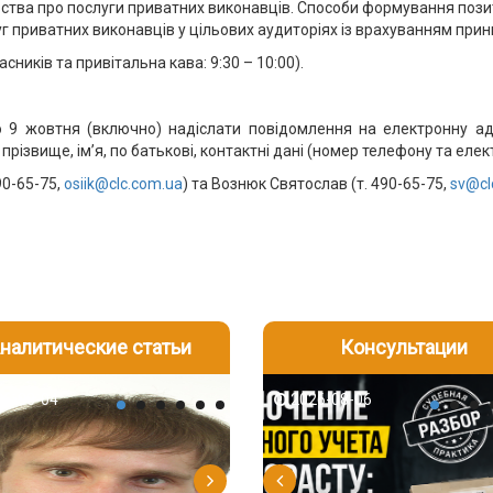
ства про послуги приватних виконавців. Способи формування позит
г приватних виконавців у цільових аудиторіях із врахуванням принц
сників та привітальна кава: 9:30 – 10:00).
до 9 жовтня (включно) надіслати повідомлення на електронну а
різвище, ім’я, по батькові, контактні дані (номер телефону та елек
90-65-75,
osiik@clc.com.ua
) та Вознюк Святослав (т. 490-65-75,
sv@cl
налитические статьи
Консультации
-06
6-08-04
2026-08-05
2026-08-06
2026-08-04
2026-08-06
2026-07-30