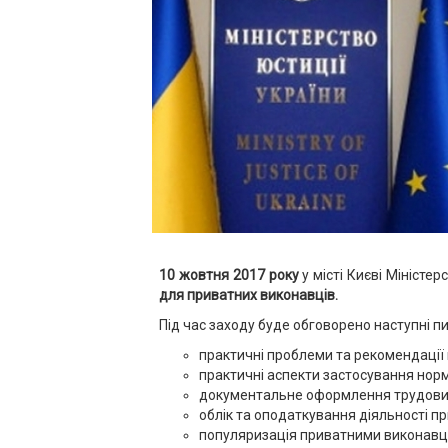
10 жовтня 2017 року
у місті Києві Мініст
для приватних виконавців.
Під час заходу буде обговорено наступні п
практичні проблеми та рекомендації
практичні аспекти застосування нор
документальне оформлення трудових
облік та оподаткування діяльності п
популяризація приватними виконавця