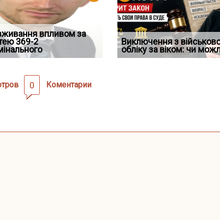
д встановив для
вживання впливом за
Особливості захисту у
Документи, на яких не
Переоформлення
Восьмий ААС факти
дування шкоди
тею 369-2
кримінальному
проставляється апостиль:
відстрочки за іншою
Виключення з військов
підтвердив, що ЦВ
мінального
провадженні: я
пер
підставою: нов
обліку за віком: чи мож
скас
отров
0
Коментарии