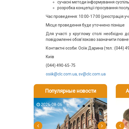
сучасні методи інформування суспіль
розробка концепції просування послу
Час проведення: 10:00-17:00 (реєстрація уча
Місце проведення буде уточнено пізніше
Для участі у круглому столі необхідно 
повідомленні обов’язково зазначити повне п
Контактні особи: Осіїк Дарина (тел.: (044) 4
Київ
(044) 490-65-75
osiik@clc.com.ua, sv@clc.com.ua
Популярные новости
А
2026-08-06
2026-08-03
2026-08
202