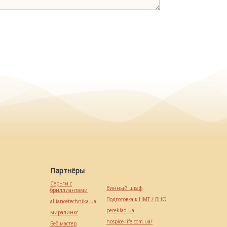
Партнёры
Серьги с
Винный шкаф
бриллиантами
Подготовка к НМТ / ВНО
alliancetechnika.ua
pereklad.ua
миралинкс
hospice-life.com.ua/
Веб мастер