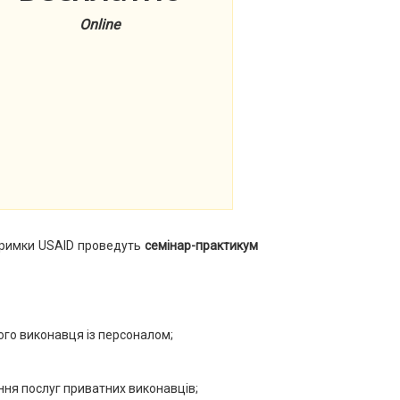
Online
дтримки USAID проведуть
семінар-практикум
ого виконавця із персоналом;
ння послуг приватних виконавців;