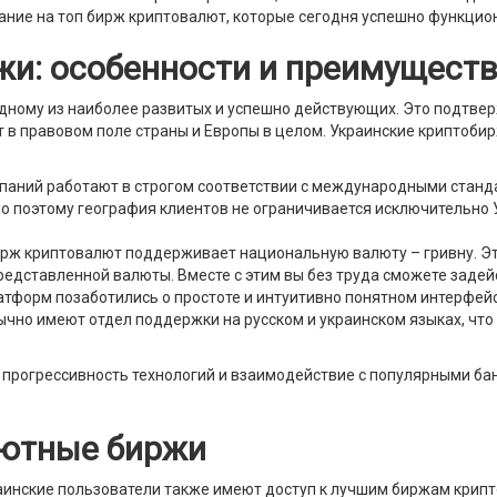
ание на топ бирж криптовалют, которые сегодня успешно функцио
жи: особенности и преимущест
одному из наиболее развитых и успешно действующих. Это подтве
 в правовом поле страны и Европы в целом. Украинские криптоби
паний работают в строгом соответствии с международными станд
о поэтому география клиентов не ограничивается исключительно 
ирж криптовалют поддерживает национальную валюту – гривну. Эт
едставленной валюты. Вместе с этим вы без труда сможете задей
атформ позаботились о простоте и интуитивно понятном интерфейс
чно имеют отдел поддержки на русском и украинском языках, что
а прогрессивность технологий и взаимодействие с популярными ба
лютные биржи
инские пользователи также имеют доступ к лучшим биржам крипт