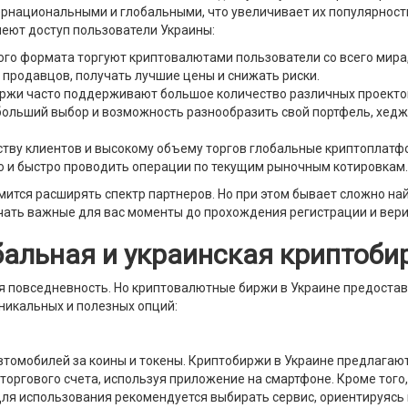
тернациональными и глобальными, что увеличивает их популярнос
меют доступ пользователи Украины:
ого формата торгуют криптовалютами пользователи со всего мира,
 продавцов, получать лучшие цены и снижать риски.
ржи часто поддерживают большое количество различных проектов, 
больший выбор и возможность разнообразить свой портфель, хедж
ству клиентов и высокому объему торгов глобальные криптоплат
ко и быстро проводить операции по текущим рыночным котировкам.
тся расширять спектр партнеров. Но при этом бывает сложно най
учать важные для вас моменты до прохождения регистрации и вер
бальная и
украинская криптоби
я повседневность. Но криптовалютные биржи в Украине предостав
никальных и полезных опций:
автомобилей за коины и токены. Криптобиржи в Украине предлагаю
торгового счета, используя приложение на смартфоне. Кроме того
 Для использования рекомендуется выбирать сервис, ориентируясь