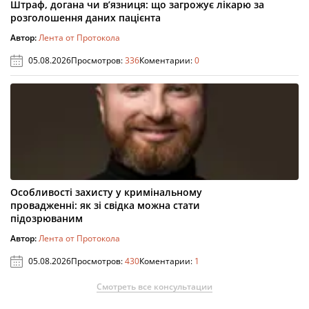
Штраф, догана чи в’язниця: що загрожує лікарю за
розголошення даних пацієнта
Автор:
Лента от Протокола
05.08.2026
Просмотров:
336
Коментарии:
0
Особливості захисту у кримінальному
провадженні: як зі свідка можна стати
підозрюваним
Автор:
Лента от Протокола
05.08.2026
Просмотров:
430
Коментарии:
1
Смотреть все консультации