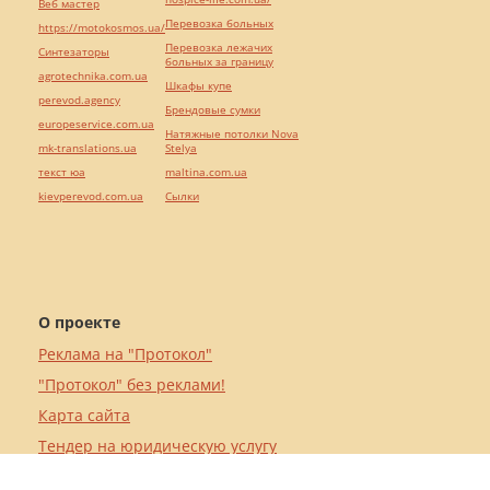
Веб мастер
Перевозка больных
https://motokosmos.ua/
Перевозка лежачих
Синтезаторы
больных за границу
agrotechnika.com.ua
Шкафы купе
perevod.agency
Брендовые сумки
europeservice.com.ua
Натяжные потолки Nova
mk-translations.ua
Stelya
текст юа
maltina.com.ua
kievperevod.com.ua
Cылки
О проекте
Реклама на "Протокол"
"Протокол" без реклами!
Карта сайта
Тендер на юридическую услугу
Пользовательское соглашение