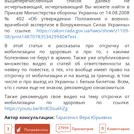
Вышеперечисленный список далеко не
исчерпывающий, исчерпывающий Вы можете найти в
Приказе Министерства обороны Украины от 14.08.2008
№ 402 «Об утверждении Положения о военно-
врачебной экспертизе в Вооруженных Силах Украины»
по ссылке:
https://zakon.rada.gov.ua/laws/show/z1109-
08/print1487078353429940#Text
.
В этой статье я рассказала про отсрочку от
мобилизации по здоровью и про то, с какими
болезнями не берут в армию. Также уже опубликовано
множество видео и статей об ответственности за
неявку по повестке, о тех, кто вообще имеет право на
отсрочку от мобилизации и на выезд за границу, в том
числе и про выезд из Украины с белым билетом. Всем,
кто с ними еще не знаком, рекомендую ознакомиться.
Также рекомендую свое видео на тему отсрочки от
мобилизации по здоровью по ссылке:
https://youtu.be/8rdC0su6hZg
Автор консультации:
Тарасенко Вера Юрьевна
0
27959
3
Просмотров
Коментарии
Понравилось