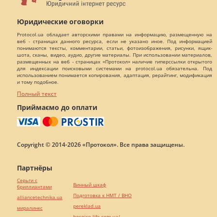
Юридические оговорки
Protocol.ua обладает авторскими правами на информацию, размещенную на
веб - страницах данного ресурса, если не указано иное. Под информацией
понимаются тексты, комментарии, статьи, фотоизображения, рисунки, ящик-
шота, сканы, видео, аудио, другие материалы. При использовании материалов,
размещенных на веб - страницах «Протокол» наличие гиперссылки открытого
для индексации поисковыми системами на protocol.ua обязательна. Под
использованием понимается копирования, адаптация, рерайтинг, модификация
и тому подобное.
Полный текст
Приймаємо до оплати
Copyright © 2014-2026 «Протокол». Все права защищены.
Партнёры
Серьги с
Винный шкаф
бриллиантами
Подготовка к НМТ / ВНО
alliancetechnika.ua
pereklad.ua
миралинкс
hospice-life.com.ua/