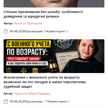
Спільне проживання без шлюбу: особливості
доведення та юридичні ризики
Автор:
Лента от Протокола
06.08.2026
Просмотров:
69
Коментарии:
0
Исключение с воинского учета по возрасту:
возможно ли это сегодня и какие перспективы
судебной защит
Автор:
Тарасенко Вера Юрьевна
06.08.2026
Просмотров:
195
Коментарии:
0