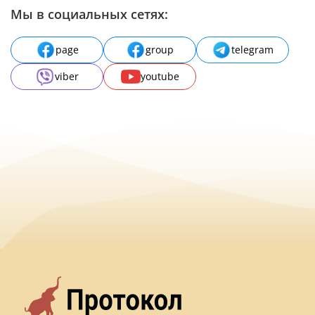
Мы в социальных сетях:
page
group
telegram
viber
youtube