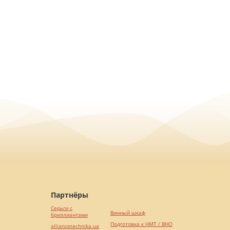
Партнёры
Серьги с
Винный шкаф
бриллиантами
Подготовка к НМТ / ВНО
alliancetechnika.ua