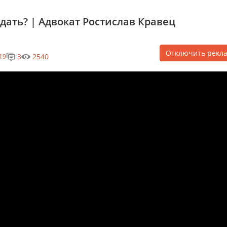
дать? | Адвокат Ростислав Кравец
Отключить рекл
3
2540
19