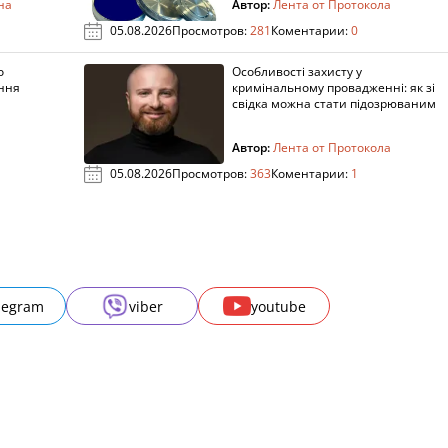
на
Автор:
Лента от Протокола
05.08.2026
Просмотров:
281
Коментарии:
0
о
Особливості захисту у
ення
кримінальному провадженні: як зі
свідка можна стати підозрюваним
Автор:
Лента от Протокола
05.08.2026
Просмотров:
363
Коментарии:
1
legram
viber
youtube