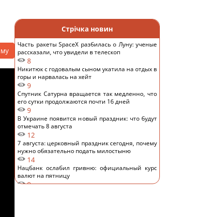
Стрічка новин
Часть ракеты SpaceX разбилась о Луну: ученые
аму
рассказали, что увидели в телескоп
8
Никитюк с годовалым сыном укатила на отдых в
горы и нарвалась на хейт
9
Спутник Сатурна вращается так медленно, что
его сутки продолжаются почти 16 дней
9
В Украине появится новый праздник: что будут
отмечать 8 августа
12
7 августа: церковный праздник сегодня, почему
нужно обязательно подать милостыню
14
Нацбанк ослабил гривню: официальный курс
валют на пятницу
9
Россияне нанесли удары по Днепропетровской
области: погибли пять человек, много раненых
14