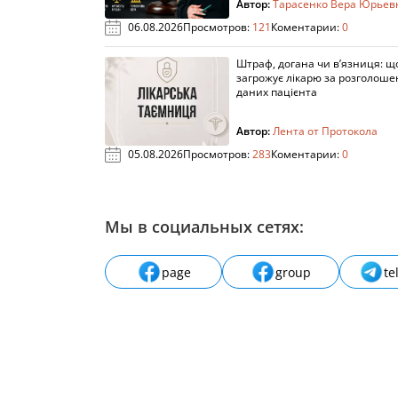
Автор:
Тарасенко Вера Юрьев
06.08.2026
Просмотров:
121
Коментарии:
0
Штраф, догана чи в’язниця: щ
загрожує лікарю за розголош
даних пацієнта
Автор:
Лента от Протокола
05.08.2026
Просмотров:
283
Коментарии:
0
Мы в социальных сетях:
page
group
te