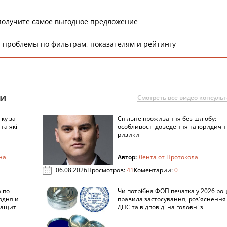
получите самое выгодное предложение
 проблемы по фильтрам, показателям и рейтингу
ии
Смотреть все видео консуль
ку за
Спільне проживання без шлюбу:
та які
особливості доведення та юридичні
ризики
на
Автор:
Лента от Протокола
06.08.2026
Просмотров:
41
Коментарии:
0
 по
Чи потрібна ФОП печатка у 2026 роц
одня и
правила застосування, роз'яснення
защит
ДПС та відповіді на головні з