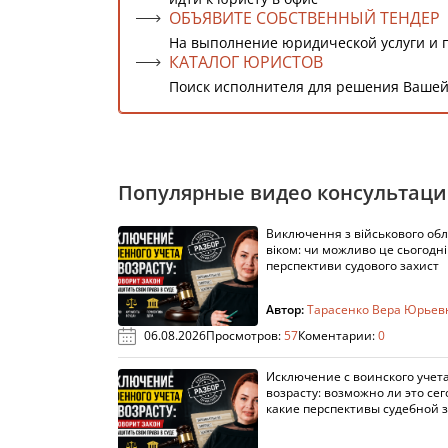
ОБЪЯВИТЕ СОБСТВЕННЫЙ ТЕНДЕР
На выполнение юридической услуги и 
КАТАЛОГ ЮРИСТОВ
Поиск исполнителя для решения Вашей
Популярные видео консультац
Виключення з військового облі
віком: чи можливо це сьогодні 
перспективи судового захист
Автор:
Тарасенко Вера Юрьев
06.08.2026
Просмотров:
57
Коментарии:
0
Исключение с воинского учета
возрасту: возможно ли это сег
какие перспективы судебной 