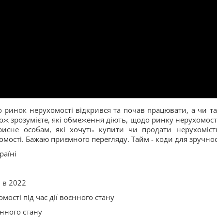
 ринок нерухомості відкрився та почав працювати, а чи та
кож зрозумієте, які обмеження діють, щодо ринку нерухомості
рисне особам, які хочуть купити чи продати нерухоміст
мості. Бажаю приємного перегляду. Тайм - коди для зручнос
раїні
 в 2022
ості під час дії воєнного стану
єнного стану