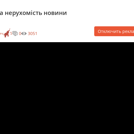
на нерухомість новини
Отключить рекл
0
3051
ич
5