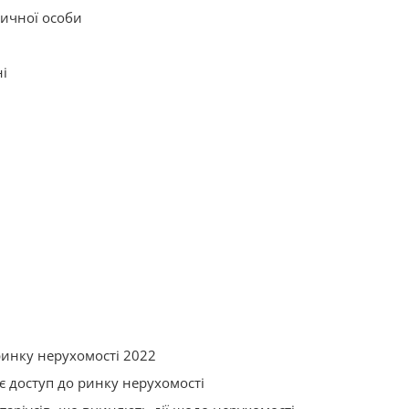
зичної особи
ні
ринку нерухомості 2022
є доступ до ринку нерухомості