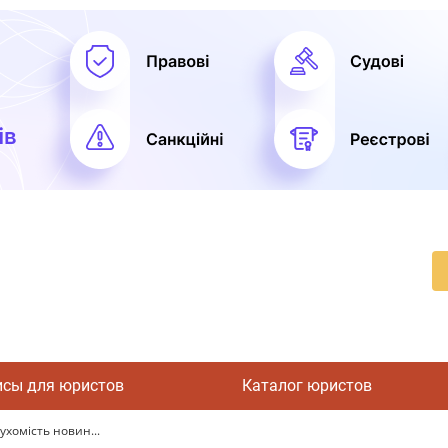
исы для юристов
Каталог юристов
ухомість новин...