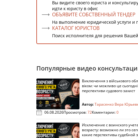
Вы видите своего юриста и консультиру
идти к юристу в офис
ОБЪЯВИТЕ СОБСТВЕННЫЙ ТЕНДЕР
На выполнение юридической услуги и 
КАТАЛОГ ЮРИСТОВ
Поиск исполнителя для решения Вашей
Популярные видео консультац
Виключення з військового облі
віком: чи можливо це сьогодні 
перспективи судового захист
Автор:
Тарасенко Вера Юрьев
06.08.2026
Просмотров:
72
Коментарии:
0
Исключение с воинского учета
возрасту: возможно ли это сег
какие перспективы судебной 