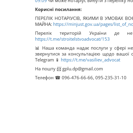
09:09
чи може нотаріус вибути з переліку но
Корисні посилання:
ПЕРЕЛІК НОТАРІУСІВ, ЯКИМИ В УМОВАХ В
МАЙНА:
https://minjust.gov.ua/pages/list_of_no
Перелік територій України де не
https://t.me/stroitelstvoadvocat/153
📊 Наша команда надає послуги у сфері не
звернутися за консультацією щодо вашої с
Telegram 📱
https://t.me/vasiliev_advocat
На пошту 📨 gplu.dp@gmail.com
Телефон ☎ 096-476-66-66, 095-235-31-10