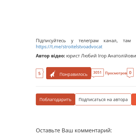
Підписуйтесь у телеграм канал, там 
https://t.me/stroitelstvoadvocat
Автор відео:
юрист Любий Ігор Анатолійов
0
3051
5
Просмотров
Понравилось
Поблагодарить
Подписаться на автора
Оставьте Ваш комментарий: