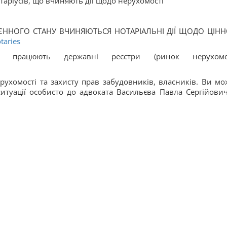
таріусів, що вчиняють дії щодо нерухомості
ОЄННОГО СТАНУ ВЧИНЯЮТЬСЯ НОТАРІАЛЬНІ ДІЇ ЩОДО ЦІН
taries
 працюють державні реєстри (ринок нерухомост
рухомості та захисту прав забудовників, власників. Ви мо
итуації особисто до адвоката Васильєва Павла Сергійович