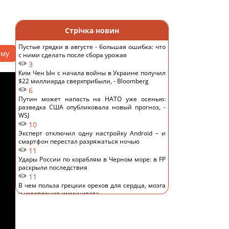
Стрічка новин
Пустые грядки в августе - большая ошибка: что
аму
с ними сделать после сбора урожая
3
Ким Чен Ын с начала войны в Украине получил
$22 миллиарда сверхприбыли, - Bloomberg
6
Путин может напасть на НАТО уже осенью:
разведка США опубликовала новый прогноз, -
WSJ
10
Эксперт отключил одну настройку Android – и
смартфон перестал разряжаться ночью
11
Удары России по кораблям в Черном море: в FP
раскрыли последствия
11
В чем польза грецких орехов для сердца, мозга
и укрепления иммунитета
11
В Генштабе ВСУ сообщили, на какую сумму
страны НАТО выделят Украине военную
помощь