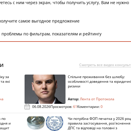
етесь с ним через экран, чтобы получить услугу, Вам не нужно
получите самое выгодное предложение
 проблемы по фильтрам, показателям и рейтингу
ии
Смотреть все видео консуль
ку за
Спільне проживання без шлюбу:
та які
особливості доведення та юридичні
ризики
на
Автор:
Лента от Протокола
06.08.2026
Просмотров:
61
Коментарии:
0
 по
Чи потрібна ФОП печатка у 2026 роц
одня и
правила застосування, роз'яснення
защит
ДПС та відповіді на головні з