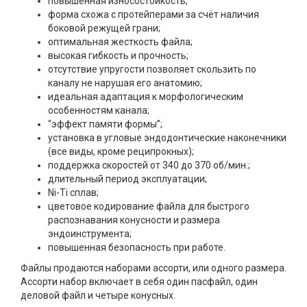
повышенная износостойкость;
форма схожа с протейперами за счёт наличия
боковой режущей грани;
оптимальная жесткость файла;
высокая гибкость и прочность;
отсутствие упругости позволяет скользить по
каналу не нарушая его анатомию;
идеальная адаптация к морфологическим
особенностям канала;
“эффект памяти формы”;
установка в угловые эндодонтические наконечники
(все виды, кроме реципрокных);
поддержка скоростей от 340 до 370 об/мин.;
длительный период эксплуатации;
Ni-Ti сплав;
цветовое кодирование файла для быстрого
распознавания конусности и размера
эндоинструмента;
повышенная безопасность при работе.
Файлы продаются наборами ассорти, или одного размера.
Ассорти набор включает в себя один пасфайл, один
деловой файл и четыре конусных.